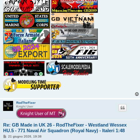
RodTheFixer
Knight User
Re: GB Made in UK 26 - RodTheFixer - Westland Wessex
HU.5 - 771 Naval Air Squadron (Royal Navy) - Italeri 1:48
M
21 giugno 2026, 19:38
e