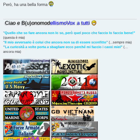
s
Però, ha una bella forma
s
a
g
g
Ciao e B(u)onomod
ellismoVox a tutti
i
o
"Quello che so fare ancora non lo so, però quel poco che faccio lo faccio bene!"
(questa è mia)
"Il mio avversario è colui che ancora non sa di essere sconfitto"
(...sempre mia)
”La curiosità a volte porta a sbagliare ecco perché mi faccio i caxxi miei”
(…
ancora mia)