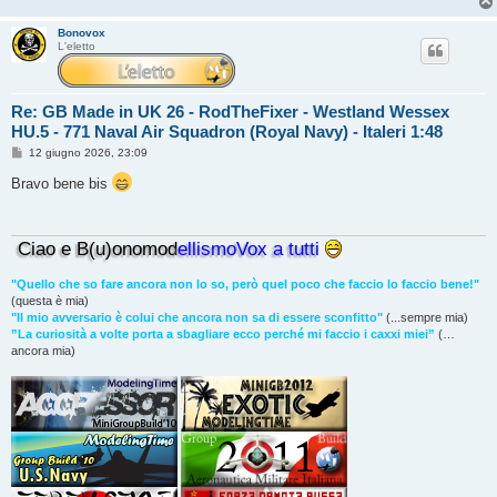
Bonovox
L'eletto
Re: GB Made in UK 26 - RodTheFixer - Westland Wessex
HU.5 - 771 Naval Air Squadron (Royal Navy) - Italeri 1:48
M
12 giugno 2026, 23:09
e
s
Bravo bene bis
s
a
g
g
Ciao e B(u)onomod
ellismoVox a tutti
i
o
"Quello che so fare ancora non lo so, però quel poco che faccio lo faccio bene!"
(questa è mia)
"Il mio avversario è colui che ancora non sa di essere sconfitto"
(...sempre mia)
”La curiosità a volte porta a sbagliare ecco perché mi faccio i caxxi miei”
(…
ancora mia)