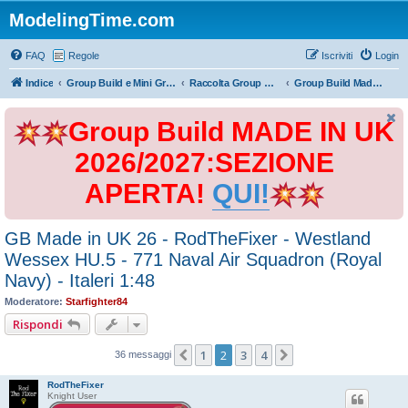
ModelingTime.com
FAQ
Regole
Iscriviti
Login
Indice
Group Build e Mini Group Build
Raccolta Group Build
Group Build Made in UK 2026
Group Build MADE IN UK
2026/2027:SEZIONE
APERTA!
QUI!
GB Made in UK 26 - RodTheFixer - Westland
Wessex HU.5 - 771 Naval Air Squadron (Royal
Navy) - Italeri 1:48
Moderatore:
Starfighter84
Rispondi
1
2
3
4
Precedente
Prossimo
36 messaggi
RodTheFixer
Knight User