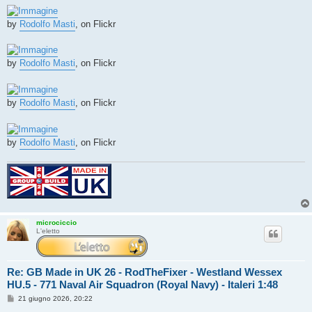
s
s
by
Rodolfo Masti
, on Flickr
a
g
g
i
o
by
Rodolfo Masti
, on Flickr
by
Rodolfo Masti
, on Flickr
by
Rodolfo Masti
, on Flickr
microciccio
L'eletto
Re: GB Made in UK 26 - RodTheFixer - Westland Wessex
HU.5 - 771 Naval Air Squadron (Royal Navy) - Italeri 1:48
M
21 giugno 2026, 20:22
e