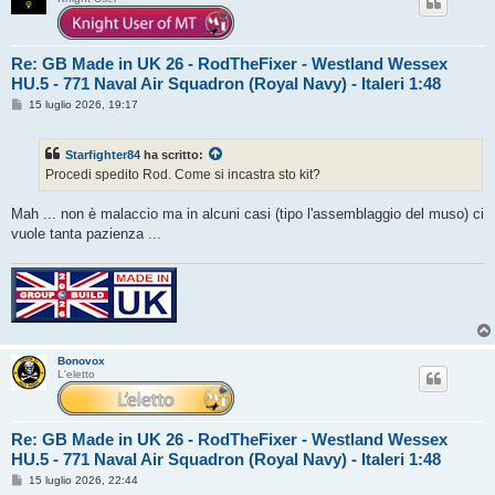
Re: GB Made in UK 26 - RodTheFixer - Westland Wessex
HU.5 - 771 Naval Air Squadron (Royal Navy) - Italeri 1:48
M
15 luglio 2026, 19:17
e
s
s
Starfighter84
ha scritto:
a
g
Procedi spedito Rod. Come si incastra sto kit?
g
i
o
Mah ... non è malaccio ma in alcuni casi (tipo l'assemblaggio del muso) ci
vuole tanta pazienza ...
Bonovox
L'eletto
Re: GB Made in UK 26 - RodTheFixer - Westland Wessex
HU.5 - 771 Naval Air Squadron (Royal Navy) - Italeri 1:48
M
15 luglio 2026, 22:44
e