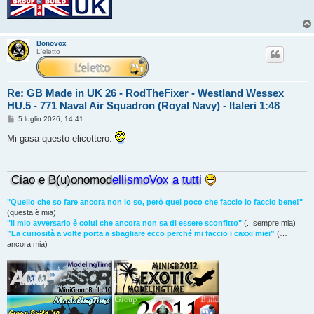
Bonovox
L'eletto
Re: GB Made in UK 26 - RodTheFixer - Westland Wessex
HU.5 - 771 Naval Air Squadron (Royal Navy) - Italeri 1:48
M
5 luglio 2026, 14:41
e
s
Mi gasa questo elicottero.
s
a
g
g
Ciao e B(u)onomod
ellismoVox a tutti
i
o
"Quello che so fare ancora non lo so, però quel poco che faccio lo faccio bene!"
(questa è mia)
"Il mio avversario è colui che ancora non sa di essere sconfitto"
(...sempre mia)
”La curiosità a volte porta a sbagliare ecco perché mi faccio i caxxi miei”
(…
ancora mia)