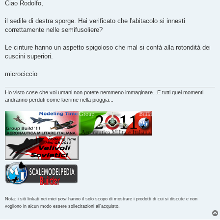
s
Ciao Rodolfo,
s
a
g
il sedile di destra sporge. Hai verificato che l'abitacolo si innesti
g
correttamente nelle semifusoliere?
i
o
Le cinture hanno un aspetto spigoloso che mal si confà alla rotondità dei
cuscini superiori.
microciccio
Ho visto cose che voi umani non potete nemmeno immaginare...E tutti quei momenti
andranno perduti come lacrime nella pioggia...
Nota: i siti linkati nei miei
post
hanno il solo scopo di mostrare i prodotti di cui si discute e non
vogliono in alcun modo essere sollecitazioni all'acquisto.