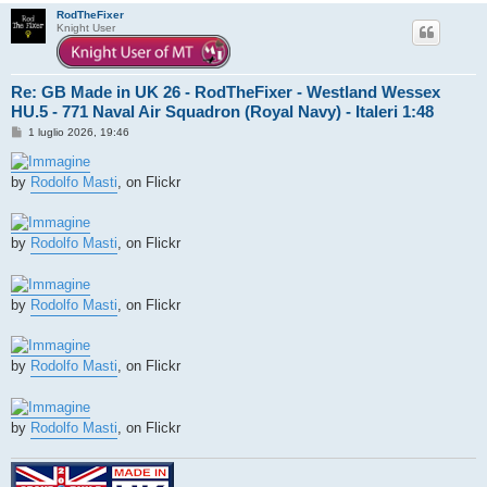
RodTheFixer
Knight User
Re: GB Made in UK 26 - RodTheFixer - Westland Wessex
HU.5 - 771 Naval Air Squadron (Royal Navy) - Italeri 1:48
M
1 luglio 2026, 19:46
e
s
s
by
Rodolfo Masti
, on Flickr
a
g
g
i
o
by
Rodolfo Masti
, on Flickr
by
Rodolfo Masti
, on Flickr
by
Rodolfo Masti
, on Flickr
by
Rodolfo Masti
, on Flickr