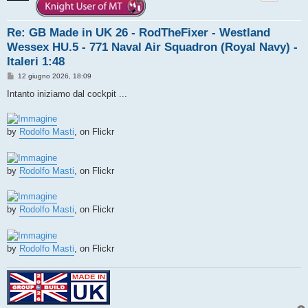
Re: GB Made in UK 26 - RodTheFixer - Westland
Wessex HU.5 - 771 Naval Air Squadron (Royal Navy) -
Italeri 1:48
M
12 giugno 2026, 18:09
e
s
Intanto iniziamo dal cockpit ...
s
a
g
g
by
Rodolfo Masti
, on Flickr
i
o
by
Rodolfo Masti
, on Flickr
by
Rodolfo Masti
, on Flickr
by
Rodolfo Masti
, on Flickr