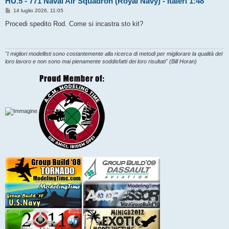
HU.5 - 771 Naval Air Squadron (Royal Navy) - Italeri 1:48
M
14 luglio 2026, 11:05
e
s
Procedi spedito Rod. Come si incastra sto kit?
s
a
g
g
i
"I migliori modellisti sono costantemente alla ricerca di metodi per migliorare la qualità del
o
loro lavoro e non sono mai pienamente soddisfatti dei loro risultati" (Bill Horan)