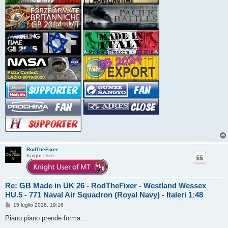
RodTheFixer
Knight User
Re: GB Made in UK 26 - RodTheFixer - Westland Wessex
HU.5 - 771 Naval Air Squadron (Royal Navy) - Italeri 1:48
M
15 luglio 2026, 19:16
e
s
Piano piano prende forma ...
s