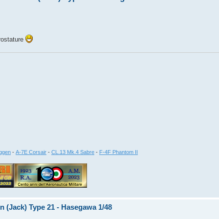
rostature
ggen
-
A-7E Corsair
-
CL.13 Mk.4 Sabre
-
F-4F Phantom II
den (Jack) Type 21 - Hasegawa 1/48