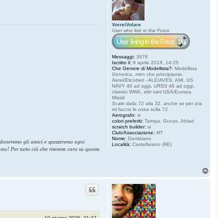
VorreiVolare
User who live in the Force
Messaggi:
3976
Iscritto il:
9 aprile 2018, 14:25
Che Genere di Modellista?:
Modellista
Generico, men che principiante,
Aerei/Elicotteri - ALE/AVES, AMI, US
NAVY 40 ad oggi, URSS 46 ad oggi,
classici WWII, altri varii USA/Europa,
Missili
Scale dalla 72 alla 32, anche se per ora
mi faccio le ossa sulla 72
Aerografo:
si
colori preferiti:
Tamiya, Gunze, Alclad
scratch builder:
si
Club/Associazione:
MT
Nome:
Domiziano
andoneremo gli amici e spezzeremo ogni
Località:
Castellarano (RE)
amo! Per tutto ciò che ritenete caro su questa
T
o
p
10 giugno 2026, 21:47