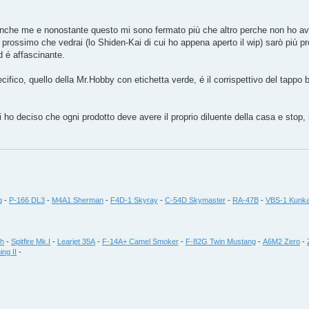
anche me e nonostante questo mi sono fermato più che altro perche non ho avut
rossimo che vedrai (lo Shiden-Kai di cui ho appena aperto il wip) sarò più pro
 é affascinante.
ifico, quello della Mr.Hobby con etichetta verde, é il corrispettivo del tappo
 ho deciso che ogni prodotto deve avere il proprio diluente della casa e stop, 
g
-
P-166 DL3
-
M4A1 Sherman
-
F4D-1 Skyray
-
C-54D Skymaster
-
RA-47B
-
VBS-1 Kunka
th
-
Spitfire Mk.I
-
Learjet 35A
-
F-14A+ Camel Smoker
-
F-82G Twin Mustang
-
A6M2 Zero
-
ing II
-