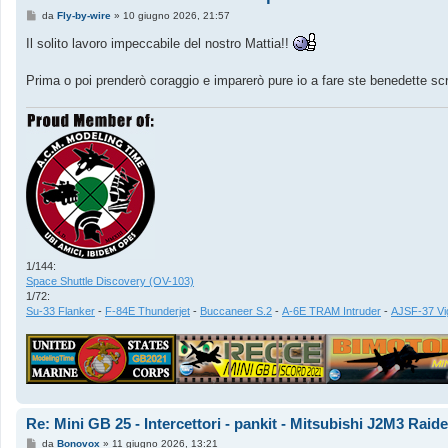
M
da
Fly-by-wire
»
10 giugno 2026, 21:57
e
s
Il solito lavoro impeccabile del nostro Mattia!!
s
a
g
Prima o poi prenderò coraggio e imparerò pure io a fare ste benedette sc
g
i
o
1/144:
Space Shuttle Discovery (OV-103)
1/72:
Su-33 Flanker
-
F-84E Thunderjet
-
Buccaneer S.2
-
A-6E TRAM Intruder
-
AJSF-37 Vi
Re: Mini GB 25 - Intercettori - pankit - Mitsubishi J2M3 Rai
M
da
Bonovox
»
11 giugno 2026, 13:21