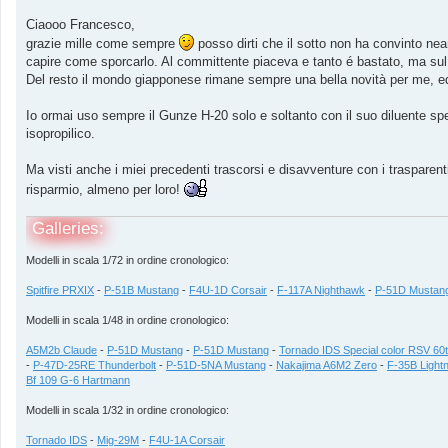
Ciaooo Francesco,
grazie mille come sempre
posso dirti che il sotto non ha convinto ne
capire come sporcarlo. Al committente piaceva e tanto é bastato, ma sul p
Del resto il mondo giapponese rimane sempre una bella novità per me, ed
Io ormai uso sempre il Gunze H-20 solo e soltanto con il suo diluente spec
isopropilico.
Ma visti anche i miei precedenti trascorsi e disavventure con i trasparenti
risparmio, almeno per loro!
Galleries:
Modelli in scala 1/72 in ordine cronologico:
Spitfire PRXIX
-
P-51B Mustang
-
F4U-1D Corsair
-
F-117A Nighthawk
-
P-51D Mustan
Modelli in scala 1/48 in ordine cronologico:
A5M2b Claude
-
P-51D Mustang
-
P-51D Mustang
-
Tornado IDS Special color RSV 60
-
P-47D-25RE Thunderbolt
-
P-51D-5NA Mustang
-
Nakajima A6M2 Zero
-
F-35B Lightn
Bf 109 G-6 Hartmann
Modelli in scala 1/32 in ordine cronologico:
Tornado IDS
-
Mig-29M
-
F4U-1A Corsair