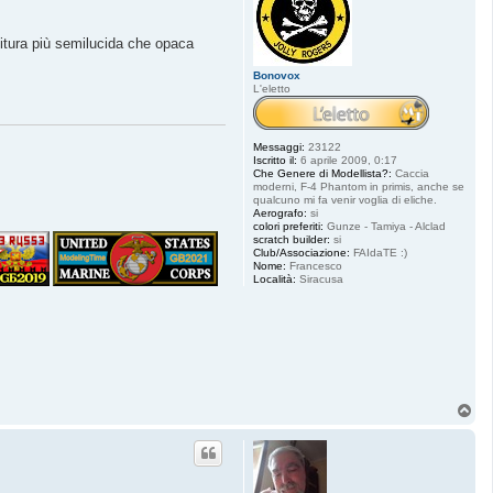
nitura più semilucida che opaca
Bonovox
L'eletto
Messaggi:
23122
Iscritto il:
6 aprile 2009, 0:17
Che Genere di Modellista?:
Caccia
moderni, F-4 Phantom in primis, anche se
qualcuno mi fa venir voglia di eliche.
Aerografo:
si
colori preferiti:
Gunze - Tamiya - Alclad
scratch builder:
si
Club/Associazione:
FAIdaTE :)
Nome:
Francesco
Località:
Siracusa
T
o
p