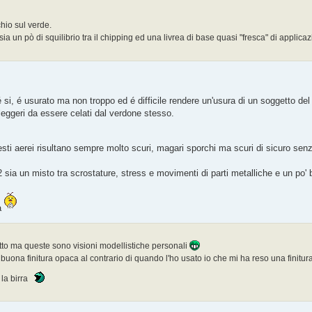
hio sul verde.
 ci sia un pò di squilibrio tra il chipping ed una livrea di base quasi "fresca" di applica
si, é usurato ma non troppo ed é difficile rendere un'usura di un soggetto del
 leggeri da essere celati dal verdone stesso.
questi aerei risultano sempre molto scuri, magari sporchi ma scuri di sicuro se
 sia un misto tra scrostature, stress e movimenti di parti metalliche e un po' 
a
tto ma queste sono visioni modellistiche personali
buona finitura opaca al contrario di quando l'ho usato io che mi ha reso una finitu
 la birra