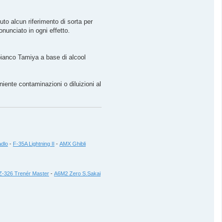
o alcun riferimento di sorta per
nunciato in ogni effetto.
 bianco Tamiya a base di alcool
niente contaminazioni o diluizioni al
dlo
-
F-35A Lightning II
-
AMX Ghibli
Z-326 Trenér Master
-
A6M2 Zero S.Sakai