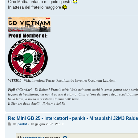
s
Ciao Mattia, intanto mi godo questo
s
In attesa del fratello maggiore
a
g
g
i
o
VITRIOL
-
Visita Interiora Terrae, Rectificando Invenies Occultum Lapidem
Figli di Gondor!
-
Di Rohan! Fratelli miei! Vedo nei vostri occhi la stessa paura che potre
legame di fratellanza, ma non è questo il giorno! Ci sarà l'ora dei lupi e degli scudi frant
bella terra, vi invito a resistere! Uomini dell'Ovest!
Il Signore degli Anelli - Il ritorno del Re
Re: Mini GB 25 - Intercettori - pankit - Mitsubishi J2M3 Rai
M
da
pankit
»
16 giugno 2026, 21:03
e
s
s
Starfighter84
ha scritto: