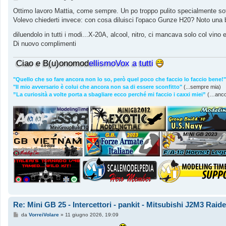
e
s
Ottimo lavoro Mattia, come sempre. Un po troppo pulito specialmente so
s
Volevo chiederti invece: con cosa diluisci l'opaco Gunze H20? Noto una bu
a
g
diluendolo in tutti i modi...X-20A, alcool, nitro, ci mancava solo col vino e
g
i
Di nuovo complimenti
o
Ciao e B(u)onomod
ellismoVox a tutti
"Quello che so fare ancora non lo so, però quel poco che faccio lo faccio bene!"
"Il mio avversario è colui che ancora non sa di essere sconfitto"
(...sempre mia)
”La curiosità a volte porta a sbagliare ecco perché mi faccio i caxxi miei”
(…anco
Re: Mini GB 25 - Intercettori - pankit - Mitsubishi J2M3 Rai
M
da
VorreiVolare
»
11 giugno 2026, 19:09
e