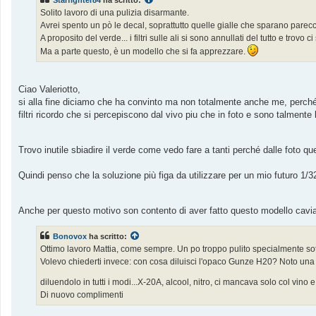
a
g
Solito lavoro di una pulizia disarmante.
g
Avrei spento un pò le decal, soprattutto quelle gialle che sparano parecc
i
o
A proposito del verde... i filtri sulle ali si sono annullati del tutto e trovo
Ma a parte questo, è un modello che si fa apprezzare.
Ciao Valeriotto,
si alla fine diciamo che ha convinto ma non totalmente anche me, perché 
filtri ricordo che si percepiscono dal vivo piu che in foto e sono talmente
Trovo inutile sbiadire il verde come vedo fare a tanti perché dalle foto 
Quindi penso che la soluzione più figa da utilizzare per un mio futuro 1/32
Anche per questo motivo son contento di aver fatto questo modello cavi
Bonovox
ha scritto:
Ottimo lavoro Mattia, come sempre. Un po troppo pulito specialmente so
Volevo chiederti invece: con cosa diluisci l'opaco Gunze H20? Noto una 
diluendolo in tutti i modi...X-20A, alcool, nitro, ci mancava solo col vino e
Di nuovo complimenti