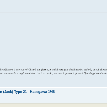
bbe afferrare il mio cuore! Ci sarà un giorno, in cui il coraggio degli uomini cederà, in cui abb
umati quando l'era degli uomini arriverà al crollo, ma non è questo il giorno! Quest'oggi combatti
den (Jack) Type 21 - Hasegawa 1/48