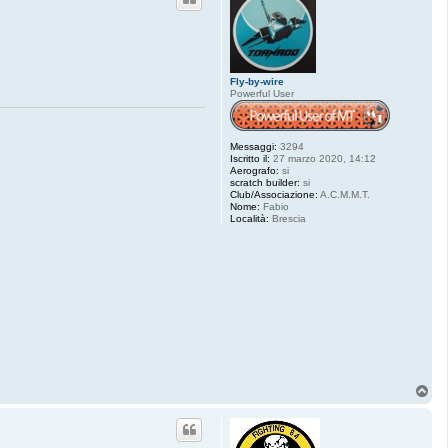
Fly-by-wire
Powerful User
Messaggi:
3294
Iscritto il:
27 marzo 2020, 14:12
Aerografo:
si
scratch builder:
si
Club/Associazione:
A.C.M.M.T.
Nome:
Fabio
Località:
Brescia
T
o
p