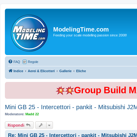
ModelingTime.com
Feeding your scale modelling passion since 2008!
FAQ
Regole
Indice
Aerei & Elicotteri
Gallerie
Eliche
Group Build 
Mini GB 25 - Intercettori - pankit - Mitsubishi
Moderatore:
Madd 22
Rispondi
Re: Mini GB 25 - Intercettori - pankit - Mitsubishi J