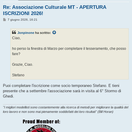
Re: Associazione Culturale MT - APERTURA
ISCRIZIONI 2026!
M
7 giugno 2026, 16:21
e
s
s
Jonpinone
ha scritto:
a
g
Ciao,
g
i
o
ho perso la finestra di Marzo per completare il tesseramento, che posso
fare?
Grazie, Ciao.
Stefano
Puoi completare l'iscrizione come socio temporaneo Stefano. E tieni
presente che a settembre l'associazione sarà in visita al 6° Stormo di
Ghedi.
"I migliori modellisti sono costantemente alla ricerca di metodi per migliorare la qualità del
loro lavoro e non sono mai pienamente soddisfatti dei loro risultati" (Bill Horan)