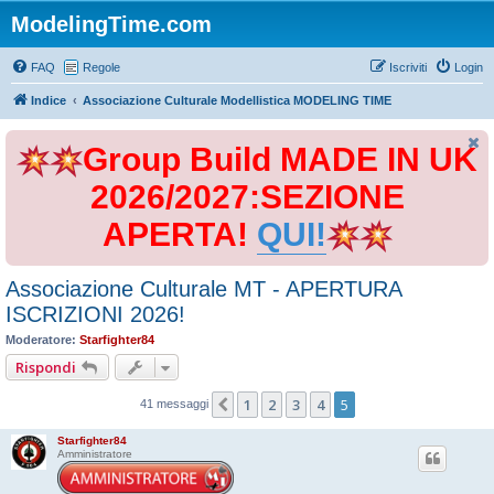
ModelingTime.com
FAQ
Regole
Iscriviti
Login
Indice
Associazione Culturale Modellistica MODELING TIME
Group Build MADE IN UK
2026/2027:SEZIONE
APERTA!
QUI!
Associazione Culturale MT - APERTURA
ISCRIZIONI 2026!
Moderatore:
Starfighter84
Rispondi
1
2
3
4
5
Precedente
41 messaggi
Starfighter84
Amministratore