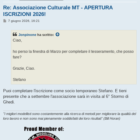
Re: Associazione Culturale MT - APERTURA
ISCRIZIONI 2026!
M
7 giugno 2026, 16:21
e
s
s
Jonpinone
ha scritto:
a
g
Ciao,
g
i
o
ho perso la finestra di Marzo per completare il tesseramento, che posso
fare?
Grazie, Ciao.
Stefano
Puoi completare l'iscrizione come socio temporaneo Stefano. E tieni
presente che a settembre l'associazione sarà in visita al 6° Stormo di
Ghedi.
"I migliori modellisti sono costantemente alla ricerca di metodi per migliorare la qualità del
loro lavoro e non sono mai pienamente soddisfatti dei loro risultati" (Bill Horan)