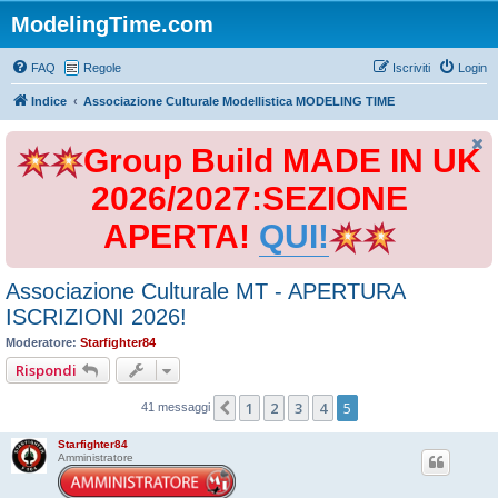
ModelingTime.com
FAQ
Regole
Iscriviti
Login
Indice
Associazione Culturale Modellistica MODELING TIME
Group Build MADE IN UK
2026/2027:SEZIONE
APERTA!
QUI!
Associazione Culturale MT - APERTURA
ISCRIZIONI 2026!
Moderatore:
Starfighter84
Rispondi
1
2
3
4
5
Precedente
41 messaggi
Starfighter84
Amministratore