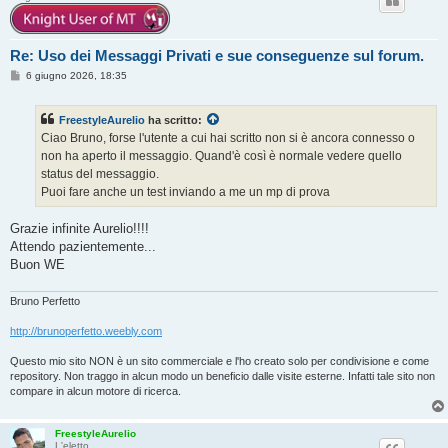
Re: Uso dei Messaggi Privati e sue conseguenze sul forum.
M
6 giugno 2026, 18:35
e
s
s
FreestyleAurelio
ha scritto:
a
g
Ciao Bruno, forse l'utente a cui hai scritto non si è ancora connesso o
g
non ha aperto il messaggio. Quand'è così è normale vedere quello
i
o
status del messaggio.
Puoi fare anche un test inviando a me un mp di prova
Grazie infinite Aurelio!!!!
Attendo pazientemente...
Buon WE
Bruno Perfetto
http://brunoperfetto.weebly.com
Questo mio sito NON è un sito commerciale e l'ho creato solo per condivisione e come
repository. Non traggo in alcun modo un beneficio dalle visite esterne. Infatti tale sito non
compare in alcun motore di ricerca.
FreestyleAurelio
L'eletto