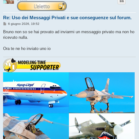
Re: Uso dei Messaggi Privati e sue conseguenze sul forum.
M
6 giugno 2026, 19:52
e
s
Bruno non so se hai provato ad inviarmi un messaggio privato ma non ho
s
ricevuto nulla.
a
g
g
Ora te ne ho inviato uno io
i
o