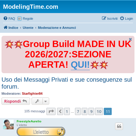
ModelingTime.com
FAQ
Regole
Iscriviti
Login
Indice
Utente
Moderazione e Annunci
Group Build MADE IN UK
2026/2027:SEZIONE
APERTA!
QUI!
Uso dei Messaggi Privati e sue conseguenze sul
forum.
Moderatore:
Starfighter84
Rispondi
Pagina
11
di
11
1
7
8
9
10
11
Precedente
105 messaggi
…
FreestyleAurelio
L'eletto