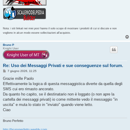
Nota: i siti linkati nei miei
post
hanno il solo scopo di mostrare i prodotti di cui si discute e non
vogliono in alcun modo essere sollecitazioni all'acquisto.
Bruno P
Knight User
Re: Uso dei Messaggi Privati e sue conseguenze sul forum.
M
7 giugno 2026, 11:25
e
s
Grazie mille Paolo
s
Effettivamente la logica di questa messaggistica diverte da quella degli
a
g
SMS cui ero rimasto ancorato.
g
Da quanto ho capito, se il destinatario non è loggato (o non apre la
i
o
cartella dei messaggi privati) io come mittente vedo il messaggio "in
uscita" e muta lo stato in "inviato" quando viene letto.
Ciao
Bruno Perfetto
http://brunoperfetto.weebly.com