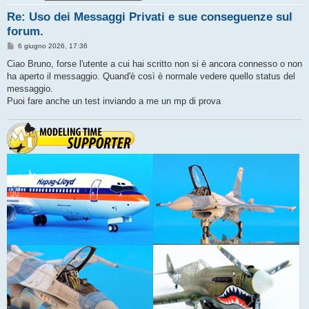
Re: Uso dei Messaggi Privati e sue conseguenze sul
forum.
M
6 giugno 2026, 17:36
e
s
Ciao Bruno, forse l'utente a cui hai scritto non si è ancora connesso o non
s
ha aperto il messaggio. Quand'è così è normale vedere quello status del
a
g
messaggio.
g
Puoi fare anche un test inviando a me un mp di prova
i
o