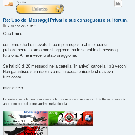
L'eletto
Re: Uso dei Messaggi Privati e sue conseguenze sul forum.
M
7 giugno 2026, 9:08
e
s
Ciao Bruno,
s
a
g
confermo che ho ricevuto il tuo mp in risposta al mio, quindi,
g
probabilmente lo stato non si aggiorna ma lo scambio di messaggi
i
o
funziona. A me invece lo stato si aggiorna.
Se hai più di 20 messaggi nella cartella "In arrivo" cancella i più vecchi.
Non garantisco sarà risolutivo ma in passato ricordo che aveva
funzionato.
microciccio
Ho visto cose che voi umani non potete nemmeno immaginare...E tutti quei momenti
andranno perduti come lacrime nella pioggia...