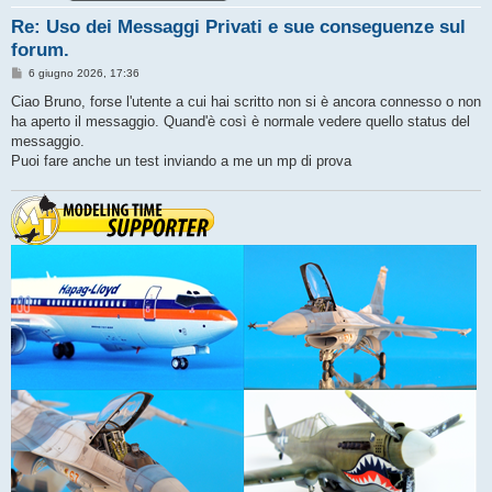
Re: Uso dei Messaggi Privati e sue conseguenze sul
forum.
M
6 giugno 2026, 17:36
e
s
Ciao Bruno, forse l'utente a cui hai scritto non si è ancora connesso o non
s
ha aperto il messaggio. Quand'è così è normale vedere quello status del
a
g
messaggio.
g
Puoi fare anche un test inviando a me un mp di prova
i
o