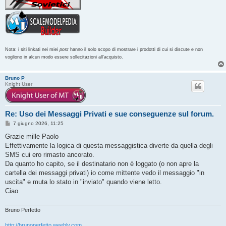
Nota: i siti linkati nei miei
post
hanno il solo scopo di mostrare i prodotti di cui si discute e non
vogliono in alcun modo essere sollecitazioni all'acquisto.
Bruno P
Knight User
Re: Uso dei Messaggi Privati e sue conseguenze sul forum.
M
7 giugno 2026, 11:25
e
s
Grazie mille Paolo
s
Effettivamente la logica di questa messaggistica diverte da quella degli
a
g
SMS cui ero rimasto ancorato.
g
Da quanto ho capito, se il destinatario non è loggato (o non apre la
i
o
cartella dei messaggi privati) io come mittente vedo il messaggio "in
uscita" e muta lo stato in "inviato" quando viene letto.
Ciao
Bruno Perfetto
http://brunoperfetto.weebly.com