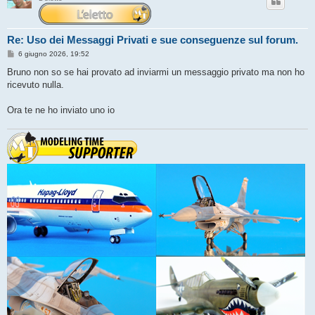
Re: Uso dei Messaggi Privati e sue conseguenze sul forum.
M
6 giugno 2026, 19:52
e
s
Bruno non so se hai provato ad inviarmi un messaggio privato ma non ho
s
ricevuto nulla.
a
g
g
Ora te ne ho inviato uno io
i
o