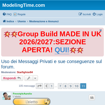
ModelingTime.com
FAQ
Regole
Iscriviti
Login
Indice
Utente
Moderazione e Annunci
Group Build MADE IN UK
2026/2027:SEZIONE
APERTA!
QUI!
Uso dei Messaggi Privati e sue conseguenze sul
forum.
Moderatore:
Starfighter84
Rispondi
Pagina
11
di
11
1
7
8
9
10
11
Precedente
105 messaggi
…
FreestyleAurelio
L'eletto