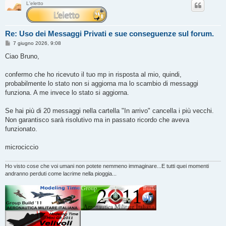
L'eletto
Re: Uso dei Messaggi Privati e sue conseguenze sul forum.
M
7 giugno 2026, 9:08
e
s
Ciao Bruno,
s
a
g
confermo che ho ricevuto il tuo mp in risposta al mio, quindi,
g
probabilmente lo stato non si aggiorna ma lo scambio di messaggi
i
o
funziona. A me invece lo stato si aggiorna.
Se hai più di 20 messaggi nella cartella "In arrivo" cancella i più vecchi.
Non garantisco sarà risolutivo ma in passato ricordo che aveva
funzionato.
microciccio
Ho visto cose che voi umani non potete nemmeno immaginare...E tutti quei momenti
andranno perduti come lacrime nella pioggia...