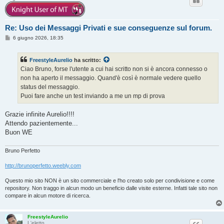
Re: Uso dei Messaggi Privati e sue conseguenze sul forum.
M
6 giugno 2026, 18:35
e
s
s
FreestyleAurelio
ha scritto:
a
g
Ciao Bruno, forse l'utente a cui hai scritto non si è ancora connesso o
g
non ha aperto il messaggio. Quand'è così è normale vedere quello
i
o
status del messaggio.
Puoi fare anche un test inviando a me un mp di prova
Grazie infinite Aurelio!!!!
Attendo pazientemente...
Buon WE
Bruno Perfetto
http://brunoperfetto.weebly.com
Questo mio sito NON è un sito commerciale e l'ho creato solo per condivisione e come
repository. Non traggo in alcun modo un beneficio dalle visite esterne. Infatti tale sito non
compare in alcun motore di ricerca.
FreestyleAurelio
L'eletto