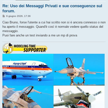
Re: Uso dei Messaggi Privati e sue conseguenze sul
forum.
M
6 giugno 2026, 17:36
e
s
Ciao Bruno, forse l'utente a cui hai scritto non si è ancora connesso o non
s
ha aperto il messaggio. Quand'è così è normale vedere quello status del
a
g
messaggio.
g
Puoi fare anche un test inviando a me un mp di prova
i
o