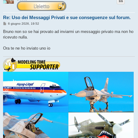
Re: Uso dei Messaggi Privati e sue conseguenze sul forum.
M
6 giugno 2026, 19:52
e
s
Bruno non so se hai provato ad inviarmi un messaggio privato ma non ho
s
ricevuto nulla.
a
g
g
Ora te ne ho inviato uno io
i
o