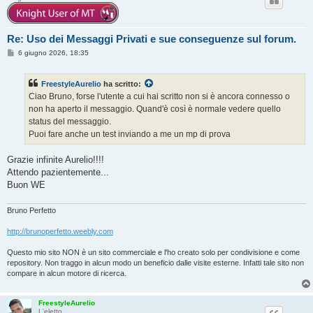
Re: Uso dei Messaggi Privati e sue conseguenze sul forum.
M
6 giugno 2026, 18:35
e
s
s
FreestyleAurelio
ha scritto:
a
g
Ciao Bruno, forse l'utente a cui hai scritto non si è ancora connesso o
g
non ha aperto il messaggio. Quand'è così è normale vedere quello
i
o
status del messaggio.
Puoi fare anche un test inviando a me un mp di prova
Grazie infinite Aurelio!!!!
Attendo pazientemente...
Buon WE
Bruno Perfetto
http://brunoperfetto.weebly.com
Questo mio sito NON è un sito commerciale e l'ho creato solo per condivisione e come
repository. Non traggo in alcun modo un beneficio dalle visite esterne. Infatti tale sito non
compare in alcun motore di ricerca.
FreestyleAurelio
L'eletto