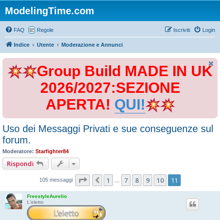
ModelingTime.com
FAQ
Regole
Iscriviti
Login
Indice
Utente
Moderazione e Annunci
Group Build MADE IN UK
2026/2027:SEZIONE
APERTA!
QUI!
Uso dei Messaggi Privati e sue conseguenze sul
forum.
Moderatore:
Starfighter84
Rispondi
Pagina
11
di
11
1
7
8
9
10
11
Precedente
105 messaggi
…
FreestyleAurelio
L'eletto