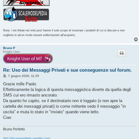
Nota: i siti linkati nei miei
post
hanno il solo scopo di mostrare i prodotti di cui si discute e non
vogliono in alcun modo essere sollecitazioni all'acquisto.
Bruno P
Knight User
Re: Uso dei Messaggi Privati e sue conseguenze sul forum.
M
7 giugno 2026, 11:25
e
s
Grazie mille Paolo
s
Effettivamente la logica di questa messaggistica diverte da quella degli
a
g
SMS cui ero rimasto ancorato.
g
Da quanto ho capito, se il destinatario non è loggato (o non apre la
i
o
cartella dei messaggi privati) io come mittente vedo il messaggio "in
uscita" e muta lo stato in "inviato" quando viene letto.
Ciao
Bruno Perfetto
http://brunoperfetto.weebly.com