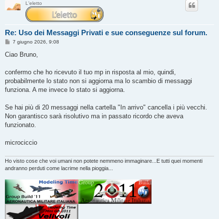
L'eletto
Re: Uso dei Messaggi Privati e sue conseguenze sul forum.
M
7 giugno 2026, 9:08
e
s
Ciao Bruno,
s
a
g
confermo che ho ricevuto il tuo mp in risposta al mio, quindi,
g
probabilmente lo stato non si aggiorna ma lo scambio di messaggi
i
o
funziona. A me invece lo stato si aggiorna.
Se hai più di 20 messaggi nella cartella "In arrivo" cancella i più vecchi.
Non garantisco sarà risolutivo ma in passato ricordo che aveva
funzionato.
microciccio
Ho visto cose che voi umani non potete nemmeno immaginare...E tutti quei momenti
andranno perduti come lacrime nella pioggia...