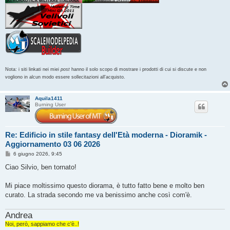
Nota: i siti linkati nei miei
post
hanno il solo scopo di mostrare i prodotti di cui si discute e non
vogliono in alcun modo essere sollecitazioni all'acquisto.
Aquila1411
Burning User
Re: Edificio in stile fantasy dell'Età moderna - Dioramik -
Aggiornamento 03 06 2026
M
6 giugno 2026, 9:45
e
s
Ciao Silvio, ben tornato!
s
a
g
Mi piace moltissimo questo diorama, è tutto fatto bene e molto ben
g
curato. La strada secondo me va benissimo anche così com'è.
i
o
Andrea
Noi, però, sappiamo che c'è..!