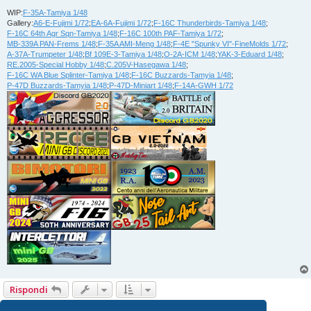
WIP:
F-35A-Tamiya 1/48
Gallery:
A6-E-Fujimi 1/72
;
EA-6A-Fujimi 1/72
;
F-16C Thunderbirds-Tamiya 1/48
;
F-16C 64th Agr Sqn-Tamiya 1/48
;
F-16C 100th PAF-Tamiya 1/72
;
MB-339A PAN-Frems 1/48
;
F-35A AMI-Meng 1/48
;
F-4E "Spunky VI"-FineMolds 1/72
;
A-37A-Trumpeter 1/48
;
Bf 109E-3-Tamiya 1/48
;
O-2A-ICM 1/48
;
YAK-3-Eduard 1/48
;
RE.2005-Special Hobby 1/48
;
C.205V-Hasegawa 1/48
;
F-16C WA Blue Splinter-Tamiya 1/48
;
F-16C Buzzards-Tamyia 1/48
;
P-47D Buzzards-Tamyia 1/48
;
P-47D-Miniart 1/48
;
F-14A-GWH 1/72
Rispondi