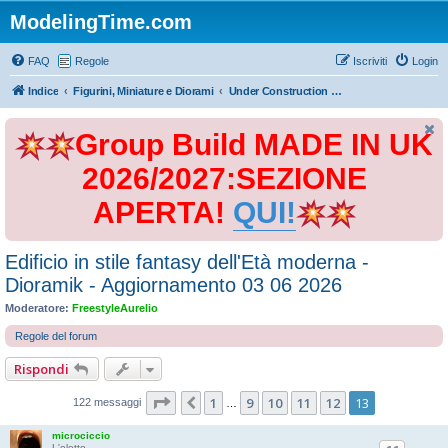
ModelingTime.com
FAQ
Regole
Iscriviti
Login
Indice
Figurini, Miniature e Diorami
Under Construction & Painting in Progress
Group Build MADE IN UK
2026/2027:SEZIONE
APERTA!
QUI!
Edificio in stile fantasy dell'Età moderna -
Dioramik - Aggiornamento 03 06 2026
Moderatore:
FreestyleAurelio
Regole del forum
Rispondi
Pagina
13
di
13
1
9
10
11
12
13
Precedente
122 messaggi
…
microciccio
L'eletto