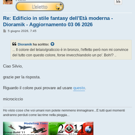
Re: Edificio in stile fantasy dell'Età moderna -
Dioramik - Aggiornamento 03 06 2026
M
5 giugno 2026, 7:45
e
s
s
Dioramik
ha scritto:
a
g
... Il colore del telaio/graticcio è in bronzo, l'effetto però non mi convince
g
del tutto con questo colore, forse invecchiandolo un po'. Boh!? ..
i
o
Ciao Silvio,
grazie per la risposta.
Riguardo il colore puoi provare ad usare
questo
.
microciccio
Ho visto cose che voi umani non potete nemmeno immaginare...E tutti quei momenti
andranno perduti come lacrime nella pioggia...