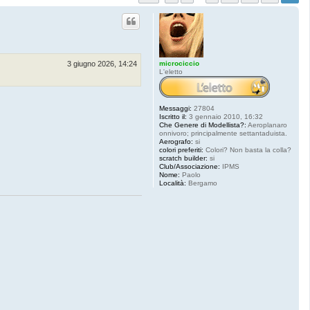
microciccio
3 giugno 2026, 14:24
L'eletto
Messaggi:
27804
Iscritto il:
3 gennaio 2010, 16:32
Che Genere di Modellista?:
Aeroplanaro
onnivoro; principalmente settantaduista.
Aerografo:
si
colori preferiti:
Colori? Non basta la colla?
scratch builder:
si
Club/Associazione:
IPMS
Nome:
Paolo
Località:
Bergamo