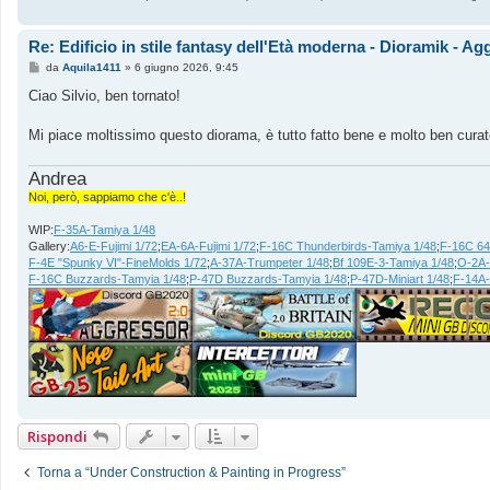
Re: Edificio in stile fantasy dell'Età moderna - Dioramik - A
M
da
Aquila1411
»
6 giugno 2026, 9:45
e
s
Ciao Silvio, ben tornato!
s
a
g
Mi piace moltissimo questo diorama, è tutto fatto bene e molto ben cur
g
i
o
Andrea
Noi, però, sappiamo che c'è..!
WIP:
F-35A-Tamiya 1/48
Gallery:
A6-E-Fujimi 1/72
;
EA-6A-Fujimi 1/72
;
F-16C Thunderbirds-Tamiya 1/48
;
F-16C 64
F-4E "Spunky VI"-FineMolds 1/72
;
A-37A-Trumpeter 1/48
;
Bf 109E-3-Tamiya 1/48
;
O-2A-
F-16C Buzzards-Tamyia 1/48
;
P-47D Buzzards-Tamyia 1/48
;
P-47D-Miniart 1/48
;
F-14A
Rispondi
Torna a “Under Construction & Painting in Progress”