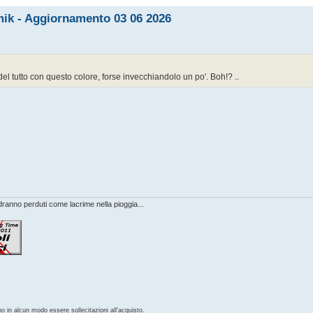
amik - Aggiornamento 03 06 2026
e del tutto con questo colore, forse invecchiandolo un po'. Boh!? ..
anno perduti come lacrime nella pioggia...
no in alcun modo essere sollecitazioni all'acquisto.