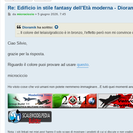
Re: Edificio in stile fantasy dell'Età moderna - Dior
M
da
microciccio
»
5 giugno 2026, 7:45
e
s
s
Dioramik
ha scritto:
a
g
... Il colore del telaio/graticcio è in bronzo, l'effetto però non mi convinc
g
i
o
Ciao Silvio,
grazie per la risposta.
Riguardo il colore puoi provare ad usare
questo
.
microciccio
Ho visto cose che voi umani non potete nemmeno immaginare...E tutti quei momenti andr
Nota: i siti linkati nei miei
post
hanno il solo scopo di mostrare i prodotti di cui si discute e non voglio