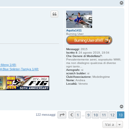
T
o
p
Aquila1411
Burning User
Messaggi:
2815
Iscritto il:
24 agosto 2019, 19:04
Che Genere di Modellista?:
Prevalentemente aerei, soprattutto WWII,
ma non disdegno qualcosa di diverso
-Meng 1/48
;
ogni tanto...
 Blue Splinter-Tamiya 1/48
;
Aerografo:
si
scratch builder:
si
Club/Associazione:
Modelingtime
Nome:
Andrea
Località:
Veneto
T
o
Pagina
13
di
13
1
9
10
11
12
13
p
Precedente
122 messaggi
…
Vai a