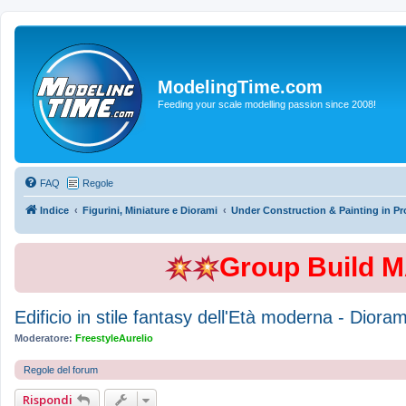
ModelingTime.com
Feeding your scale modelling passion since 2008!
FAQ
Regole
Indice
Figurini, Miniature e Diorami
Under Construction & Painting in Pr
Group Build 
Edificio in stile fantasy dell'Età moderna - Dio
Moderatore:
FreestyleAurelio
Regole del forum
Rispondi