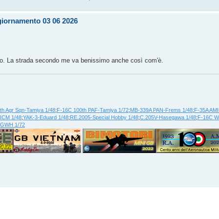
ggiornamento 03 06 2026
ato. La strada secondo me va benissimo anche così com'è.
th Agr Sqn-Tamiya 1/48
;
F-16C 100th PAF-Tamiya 1/72
;
MB-339A PAN-Frems 1/48
;
F-35A AMI
ICM 1/48
;
YAK-3-Eduard 1/48
;
RE.2005-Special Hobby 1/48
;
C.205V-Hasegawa 1/48
;
F-16C WA
-GWH 1/72