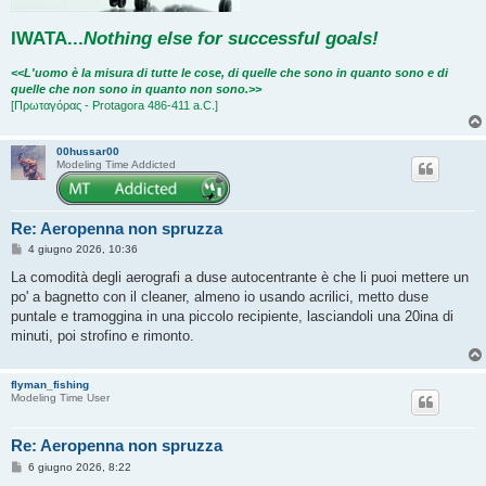
IWATA
...
Nothing else for successful goals!
<<L'uomo è la misura di tutte le cose, di quelle che sono in quanto sono e di
quelle che non sono in quanto non sono.>>
[Πρωταγόρας - Protagora 486-411 a.C.]
00hussar00
Modeling Time Addicted
Re: Aeropenna non spruzza
M
4 giugno 2026, 10:36
e
s
La comodità degli aerografi a duse autocentrante è che li puoi mettere un
s
po' a bagnetto con il cleaner, almeno io usando acrilici, metto duse
a
g
puntale e tramoggina in una piccolo recipiente, lasciandoli una 20ina di
g
minuti, poi strofino e rimonto.
i
o
flyman_fishing
Modeling Time User
Re: Aeropenna non spruzza
M
6 giugno 2026, 8:22
e