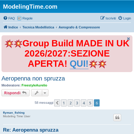
ModelingTime.com
FAQ
Regole
Iscriviti
Login
Indice
Tecnica Modellistica
Aerografo & Compressore
Group Build MADE IN UK
2026/2027:SEZIONE
APERTA!
QUI!
Aeropenna non spruzza
Moderatore:
FreestyleAurelio
Rispondi
1
2
3
4
5
6
Precedente
58 messaggi
flyman_fishing
Modeling Time User
Re: Aeropenna spruzza