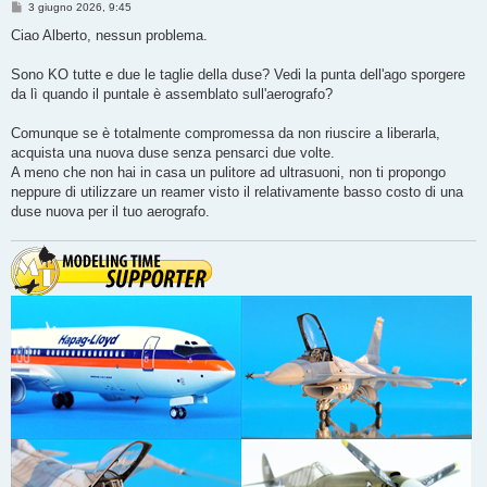
M
3 giugno 2026, 9:45
e
s
Ciao Alberto, nessun problema.
s
a
g
Sono KO tutte e due le taglie della duse? Vedi la punta dell'ago sporgere
g
da lì quando il puntale è assemblato sull'aerografo?
i
o
Comunque se è totalmente compromessa da non riuscire a liberarla,
acquista una nuova duse senza pensarci due volte.
A meno che non hai in casa un pulitore ad ultrasuoni, non ti propongo
neppure di utilizzare un reamer visto il relativamente basso costo di una
duse nuova per il tuo aerografo.