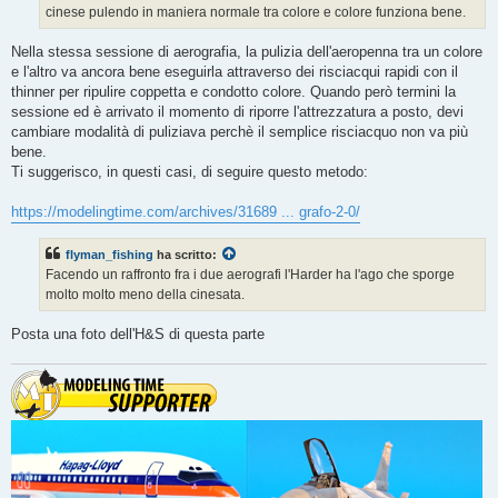
g
cinese pulendo in maniera normale tra colore e colore funziona bene.
i
o
Nella stessa sessione di aerografia, la pulizia dell'aeropenna tra un colore
e l'altro va ancora bene eseguirla attraverso dei risciacqui rapidi con il
thinner per ripulire coppetta e condotto colore. Quando però termini la
sessione ed è arrivato il momento di riporre l'attrezzatura a posto, devi
cambiare modalità di puliziava perchè il semplice risciacquo non va più
bene.
Ti suggerisco, in questi casi, di seguire questo metodo:
https://modelingtime.com/archives/31689 ... grafo-2-0/
flyman_fishing
ha scritto:
Facendo un raffronto fra i due aerografi l'Harder ha l'ago che sporge
molto molto meno della cinesata.
Posta una foto dell'H&S di questa parte