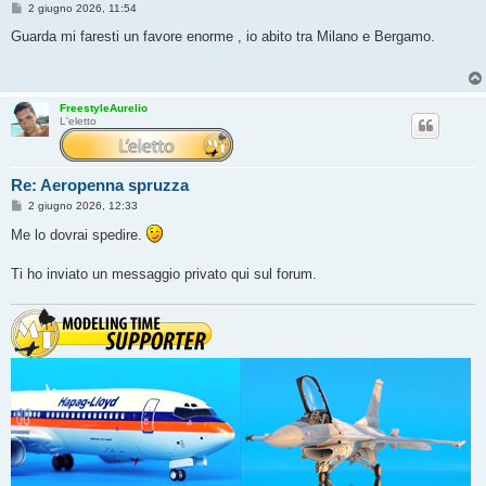
M
2 giugno 2026, 11:54
e
s
Guarda mi faresti un favore enorme , io abito tra Milano e Bergamo.
s
a
g
g
i
FreestyleAurelio
o
L'eletto
Re: Aeropenna spruzza
M
2 giugno 2026, 12:33
e
s
Me lo dovrai spedire.
s
a
g
Ti ho inviato un messaggio privato qui sul forum.
g
i
o