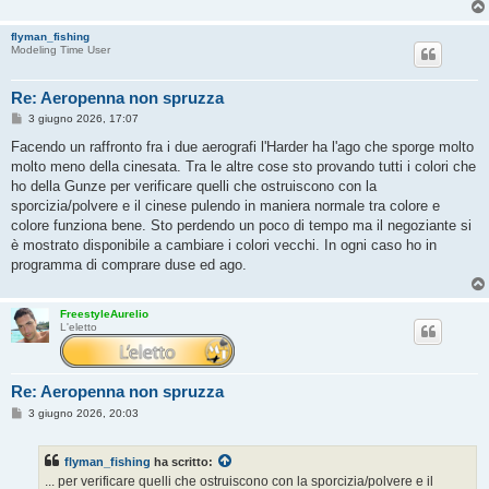
flyman_fishing
Modeling Time User
Re: Aeropenna non spruzza
M
3 giugno 2026, 17:07
e
s
Facendo un raffronto fra i due aerografi l'Harder ha l'ago che sporge molto
s
molto meno della cinesata. Tra le altre cose sto provando tutti i colori che
a
g
ho della Gunze per verificare quelli che ostruiscono con la
g
sporcizia/polvere e il cinese pulendo in maniera normale tra colore e
i
o
colore funziona bene. Sto perdendo un poco di tempo ma il negoziante si
è mostrato disponibile a cambiare i colori vecchi. In ogni caso ho in
programma di comprare duse ed ago.
FreestyleAurelio
L'eletto
Re: Aeropenna non spruzza
M
3 giugno 2026, 20:03
e
s
s
flyman_fishing
ha scritto:
a
g
... per verificare quelli che ostruiscono con la sporcizia/polvere e il