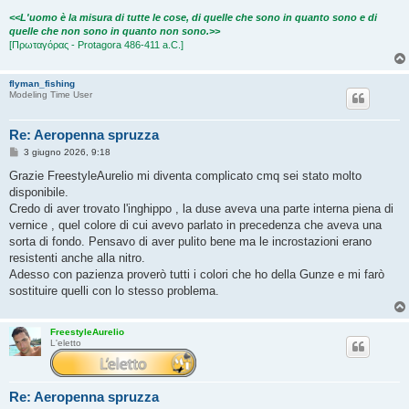
<<L'uomo è la misura di tutte le cose, di quelle che sono in quanto sono e di
quelle che non sono in quanto non sono.>>
[Πρωταγόρας - Protagora 486-411 a.C.]
flyman_fishing
Modeling Time User
Re: Aeropenna spruzza
M
3 giugno 2026, 9:18
e
s
Grazie FreestyleAurelio mi diventa complicato cmq sei stato molto
s
disponibile.
a
g
Credo di aver trovato l'inghippo , la duse aveva una parte interna piena di
g
vernice , quel colore di cui avevo parlato in precedenza che aveva una
i
o
sorta di fondo. Pensavo di aver pulito bene ma le incrostazioni erano
resistenti anche alla nitro.
Adesso con pazienza proverò tutti i colori che ho della Gunze e mi farò
sostituire quelli con lo stesso problema.
FreestyleAurelio
L'eletto
Re: Aeropenna spruzza