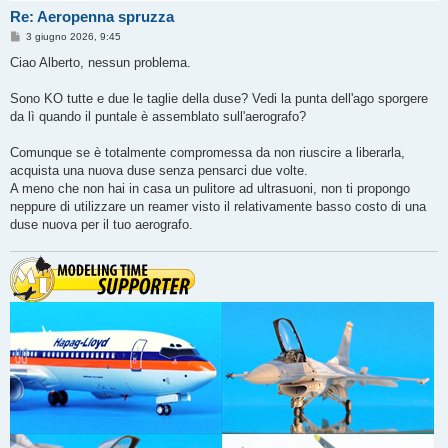
Re: Aeropenna spruzza
M
3 giugno 2026, 9:45
e
s
Ciao Alberto, nessun problema.
s
a
g
Sono KO tutte e due le taglie della duse? Vedi la punta dell'ago sporgere
g
da lì quando il puntale è assemblato sull'aerografo?
i
o
Comunque se è totalmente compromessa da non riuscire a liberarla,
acquista una nuova duse senza pensarci due volte.
A meno che non hai in casa un pulitore ad ultrasuoni, non ti propongo
neppure di utilizzare un reamer visto il relativamente basso costo di una
duse nuova per il tuo aerografo.