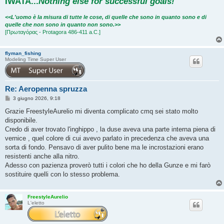
IWATA
...
Nothing else for successful goals!
<<L'uomo è la misura di tutte le cose, di quelle che sono in quanto sono e di
quelle che non sono in quanto non sono.>>
[Πρωταγόρας - Protagora 486-411 a.C.]
flyman_fishing
Modeling Time Super User
Re: Aeropenna spruzza
M
3 giugno 2026, 9:18
e
s
Grazie FreestyleAurelio mi diventa complicato cmq sei stato molto
s
disponibile.
a
g
Credo di aver trovato l'inghippo , la duse aveva una parte interna piena di
g
vernice , quel colore di cui avevo parlato in precedenza che aveva una
i
o
sorta di fondo. Pensavo di aver pulito bene ma le incrostazioni erano
resistenti anche alla nitro.
Adesso con pazienza proverò tutti i colori che ho della Gunze e mi farò
sostituire quelli con lo stesso problema.
FreestyleAurelio
L'eletto