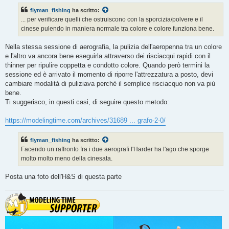
s
flyman_fishing
ha scritto:
a
g
... per verificare quelli che ostruiscono con la sporcizia/polvere e il
g
cinese pulendo in maniera normale tra colore e colore funziona bene.
i
o
Nella stessa sessione di aerografia, la pulizia dell'aeropenna tra un colore
e l'altro va ancora bene eseguirla attraverso dei risciacqui rapidi con il
thinner per ripulire coppetta e condotto colore. Quando però termini la
sessione ed è arrivato il momento di riporre l'attrezzatura a posto, devi
cambiare modalità di puliziava perchè il semplice risciacquo non va più
bene.
Ti suggerisco, in questi casi, di seguire questo metodo:
https://modelingtime.com/archives/31689 ... grafo-2-0/
flyman_fishing
ha scritto:
Facendo un raffronto fra i due aerografi l'Harder ha l'ago che sporge
molto molto meno della cinesata.
Posta una foto dell'H&S di questa parte