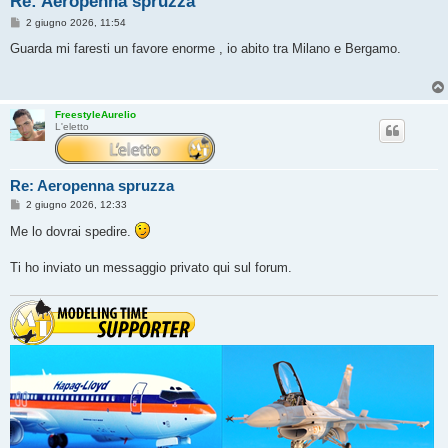
Re: Aeropenna spruzza
M
2 giugno 2026, 11:54
e
s
Guarda mi faresti un favore enorme , io abito tra Milano e Bergamo.
s
a
g
g
i
FreestyleAurelio
o
L'eletto
Re: Aeropenna spruzza
M
2 giugno 2026, 12:33
e
s
Me lo dovrai spedire.
s
a
g
Ti ho inviato un messaggio privato qui sul forum.
g
i
o