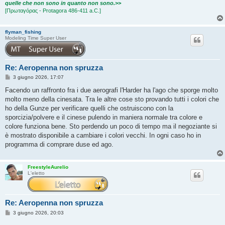
quelle che non sono in quanto non sono.>>
[Πρωταγόρας - Protagora 486-411 a.C.]
flyman_fishing
Modeling Time Super User
Re: Aeropenna non spruzza
M
3 giugno 2026, 17:07
e
s
Facendo un raffronto fra i due aerografi l'Harder ha l'ago che sporge molto
s
molto meno della cinesata. Tra le altre cose sto provando tutti i colori che
a
g
ho della Gunze per verificare quelli che ostruiscono con la
g
sporcizia/polvere e il cinese pulendo in maniera normale tra colore e
i
o
colore funziona bene. Sto perdendo un poco di tempo ma il negoziante si
è mostrato disponibile a cambiare i colori vecchi. In ogni caso ho in
programma di comprare duse ed ago.
FreestyleAurelio
L'eletto
Re: Aeropenna non spruzza
M
3 giugno 2026, 20:03
e
s