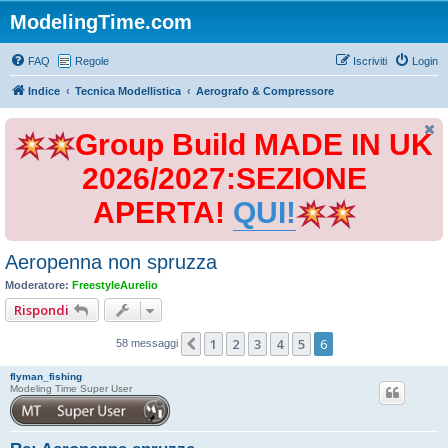
ModelingTime.com
FAQ
Regole
Iscriviti
Login
Indice
Tecnica Modellistica
Aerografo & Compressore
Group Build MADE IN UK
2026/2027:SEZIONE
APERTA!
QUI!
Aeropenna non spruzza
Moderatore:
FreestyleAurelio
Rispondi
1
2
3
4
5
6
Precedente
58 messaggi
flyman_fishing
Modeling Time Super User