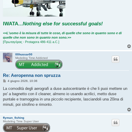
IWATA
...
Nothing else for successful goals!
<<L'uomo è la misura di tutte le cose, di quelle che sono in quanto sono e di
quelle che non sono in quanto non sono.>>
[Πρωταγόρας - Protagora 486-411 a.C.]
00hussar00
Modeling Time Addicted
Re: Aeropenna non spruzza
M
4 giugno 2026, 10:36
e
s
La comodità degli aerografi a duse autocentrante è che li puoi mettere un
s
po' a bagnetto con il cleaner, almeno io usando acrilici, metto duse
a
g
puntale e tramoggina in una piccolo recipiente, lasciandoli una 20ina di
g
minuti, poi strofino e rimonto.
i
o
flyman_fishing
Modeling Time Super User