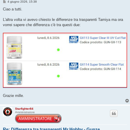
M
4 giugno 2026, 15:38
e
s
Ciao a tutti.
s
a
g
L'altra volta vi avevo chiesto le differenze tra trasparenti Tamiya ma ora
g
vorrei sapere che differenza c'è tra questi due:
i
o
Grazie mille.
Starfighter84
Amministratore
Re: Differenza tra trasparenti Mr.Hobby - Gunze