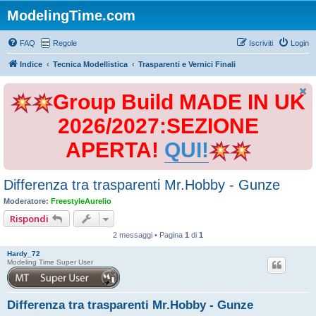
ModelingTime.com
FAQ
Regole
Iscriviti
Login
Indice
Tecnica Modellistica
Trasparenti e Vernici Finali
Group Build MADE IN UK
2026/2027:SEZIONE
APERTA!
QUI!
Differenza tra trasparenti Mr.Hobby - Gunze
Moderatore:
FreestyleAurelio
Rispondi
2 messaggi • Pagina
1
di
1
Hardy_72
Modeling Time Super User
Differenza tra trasparenti Mr.Hobby - Gunze