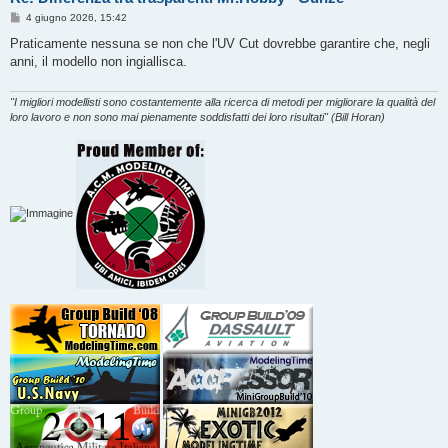
M
4 giugno 2026, 15:42
e
s
Praticamente nessuna se non che l'UV Cut dovrebbe garantire che, negli
s
anni, il modello non ingiallisca.
a
g
g
i
"I migliori modellisti sono costantemente alla ricerca di metodi per migliorare la qualità del
o
loro lavoro e non sono mai pienamente soddisfatti dei loro risultati" (Bill Horan)