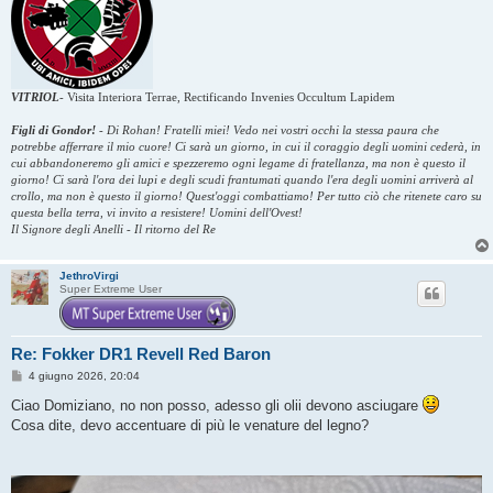
VITRIOL
-
Visita Interiora Terrae, Rectificando Invenies Occultum Lapidem
Figli di Gondor!
-
Di Rohan! Fratelli miei! Vedo nei vostri occhi la stessa paura che
potrebbe afferrare il mio cuore! Ci sarà un giorno, in cui il coraggio degli uomini cederà, in
cui abbandoneremo gli amici e spezzeremo ogni legame di fratellanza, ma non è questo il
giorno! Ci sarà l'ora dei lupi e degli scudi frantumati quando l'era degli uomini arriverà al
crollo, ma non è questo il giorno! Quest'oggi combattiamo! Per tutto ciò che ritenete caro su
questa bella terra, vi invito a resistere! Uomini dell'Ovest!
Il Signore degli Anelli - Il ritorno del Re
JethroVirgi
Super Extreme User
Re: Fokker DR1 Revell Red Baron
M
4 giugno 2026, 20:04
e
s
Ciao Domiziano, no non posso, adesso gli olii devono asciugare
s
Cosa dite, devo accentuare di più le venature del legno?
a
g
g
i
o