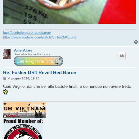
http://donhollway.com/redbaron/
https://www.youtube.com/watch?v=1eo3rKE-uho
VorreiVolare
User who live in the Force
Re: Fokker DR1 Revell Red Baron
M
4 giugno 2026, 19:25
e
s
Ciao Virgilio, dai che sei alle battute finali, e comunque non avere fretta
s
a
g
g
i
o