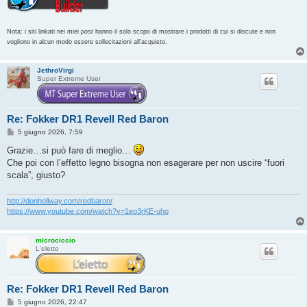
Nota: i siti linkati nei miei
post
hanno il solo scopo di mostrare i prodotti di cui si discute e non
vogliono in alcun modo essere sollecitazioni all'acquisto.
JethroVirgi
Super Extreme User
Re: Fokker DR1 Revell Red Baron
M
5 giugno 2026, 7:59
e
s
Grazie…si può fare di meglio…
s
Che poi con l’effetto legno bisogna non esagerare per non uscire “fuori
a
g
scala”, giusto?
g
i
o
http://donhollway.com/redbaron/
https://www.youtube.com/watch?v=1eo3rKE-uho
microciccio
L'eletto
Re: Fokker DR1 Revell Red Baron
M
5 giugno 2026, 22:47