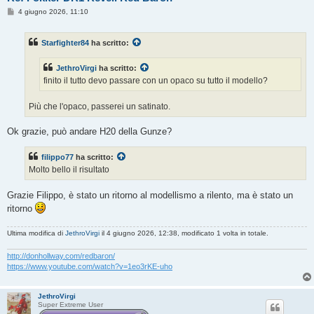
M
4 giugno 2026, 11:10
e
s
s
Starfighter84
ha scritto:
a
g
g
JethroVirgi
ha scritto:
i
o
finito il tutto devo passare con un opaco su tutto il modello?
Più che l'opaco, passerei un satinato.
Ok grazie, può andare H20 della Gunze?
filippo77
ha scritto:
Molto bello il risultato
Grazie Filippo, è stato un ritorno al modellismo a rilento, ma è stato un
ritorno
Ultima modifica di
JethroVirgi
il 4 giugno 2026, 12:38, modificato 1 volta in totale.
http://donhollway.com/redbaron/
https://www.youtube.com/watch?v=1eo3rKE-uho
JethroVirgi
Super Extreme User