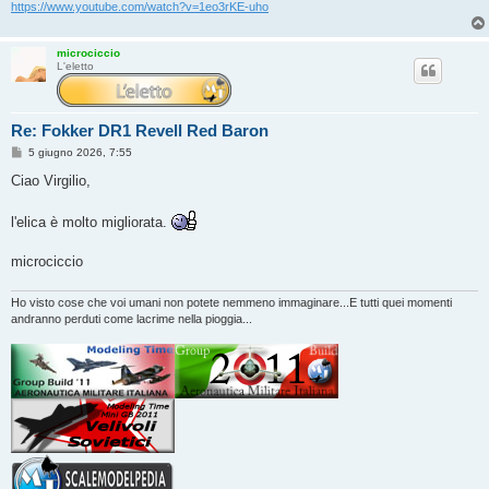
https://www.youtube.com/watch?v=1eo3rKE-uho
microciccio
L'eletto
Re: Fokker DR1 Revell Red Baron
M
5 giugno 2026, 7:55
e
s
Ciao Virgilio,
s
a
g
l'elica è molto migliorata.
g
i
o
microciccio
Ho visto cose che voi umani non potete nemmeno immaginare...E tutti quei momenti
andranno perduti come lacrime nella pioggia...