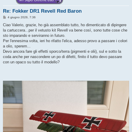
Re: Fokker DR1 Revell Red Baron
M
4 giugno 2026, 7:36
e
s
Ciao Valerio, grazie, ho già assemblato tutto, ho dimenticato di dipingere
s
la cartuccera...per il vetusto kit Revell va bene così, sono tutte cose che
a
g
sto imparando e serviranno in futuro.
g
Per l'ennesima volta, ieri ho rifatto l'elica, adesso provo a passare i colori
i
o
a olio, sperem...
Devo ancora fare gli effetti sporco/terra (pigmenti e olii), sul e sotto la
coda anche per nascondere un po di difetti, finito il tutto devo passare
con un opaco su tutto il modello?