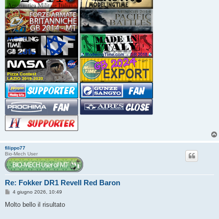
filippo77
Bio-Mech User
Re: Fokker DR1 Revell Red Baron
M
4 giugno 2026, 10:49
e
s
Molto bello il risultato
s
a