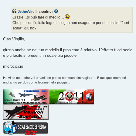
e
s
s
JethroVirgi
ha scritto:
a
g
Grazie…si può fare di meglio…
g
Che poi con l’effetto legno bisogna non esagerare per non uscire “fuori
i
o
scala”, giusto?
Ciao Virgilio,
giusto anche se nel tuo modello il problema è relativo. L'effetto fuori scala
è più facile si presenti in scale più piccole.
microciccio
Ho visto cose che voi umani non potete nemmeno immaginare...E tutti quei momenti
andranno perduti come lacrime nella pioggia...