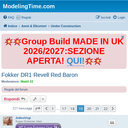
ModelingTime.com
FAQ
Regole
Iscriviti
Login
Indice
Aerei & Elicotteri
Under Construction
Group Build MADE IN UK
2026/2027:SEZIONE
APERTA!
QUI!
Fokker DR1 Revell Red Baron
Moderatore:
Madd 22
Regole del forum
Rispondi
Pagina
19
di
22
1
17
18
19
20
21
22
Precedente
Pross
217 messaggi
…
JethroVirgi
Super Extreme User