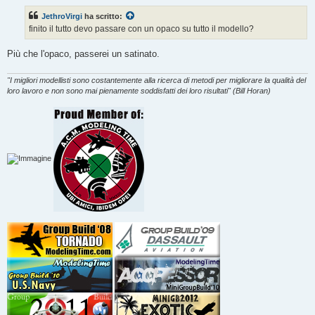
s
s
JethroVirgi
ha scritto:
a
g
finito il tutto devo passare con un opaco su tutto il modello?
g
i
o
Più che l'opaco, passerei un satinato.
"I migliori modellisti sono costantemente alla ricerca di metodi per migliorare la qualità del
loro lavoro e non sono mai pienamente soddisfatti dei loro risultati" (Bill Horan)