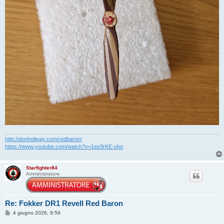
http://donhollway.com/redbaron/
https://www.youtube.com/watch?v=1eo3rKE-uho
Starfighter84
Amministratore
Re: Fokker DR1 Revell Red Baron
M
4 giugno 2026, 9:59
e