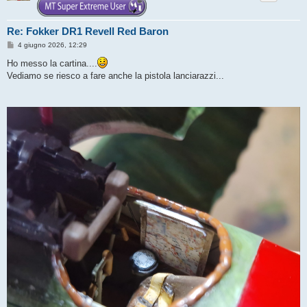
Re: Fokker DR1 Revell Red Baron
M
4 giugno 2026, 12:29
e
s
Ho messo la cartina....
s
Vediamo se riesco a fare anche la pistola lanciarazzi...
a
g
g
i
o