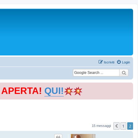
Iscriviti
Login
E APERTA!
QUI!
1
2
Precede
15 messaggi