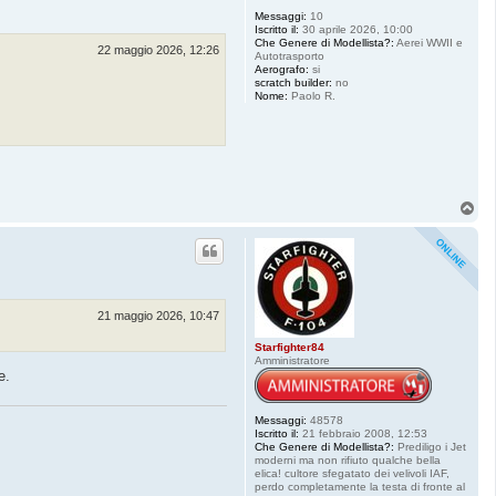
Messaggi:
10
Iscritto il:
30 aprile 2026, 10:00
Che Genere di Modellista?:
Aerei WWII e
22 maggio 2026, 12:26
Autotrasporto
Aerografo:
si
scratch builder:
no
Nome:
Paolo R.
T
o
p
21 maggio 2026, 10:47
Starfighter84
Amministratore
e.
Messaggi:
48578
Iscritto il:
21 febbraio 2008, 12:53
Che Genere di Modellista?:
Prediligo i Jet
moderni ma non rifiuto qualche bella
elica! cultore sfegatato dei velivoli IAF,
perdo completamente la testa di fronte al