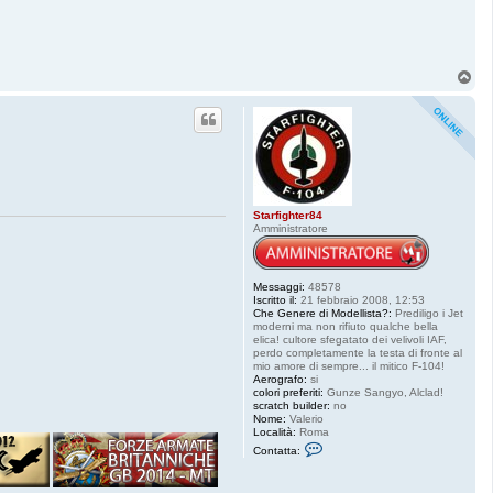
T
o
p
Starfighter84
Amministratore
Messaggi:
48578
Iscritto il:
21 febbraio 2008, 12:53
Che Genere di Modellista?:
Prediligo i Jet
moderni ma non rifiuto qualche bella
elica! cultore sfegatato dei velivoli IAF,
perdo completamente la testa di fronte al
mio amore di sempre... il mitico F-104!
Aerografo:
si
colori preferiti:
Gunze Sangyo, Alclad!
scratch builder:
no
Nome:
Valerio
Località:
Roma
C
Contatta:
o
n
t