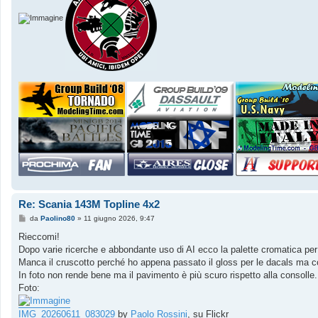
Re: Scania 143M Topline 4x2
M
da
Paolino80
»
11 giugno 2026, 9:47
e
s
Rieccomi!
s
Dopo varie ricerche e abbondante uso di AI ecco la palette cromatica per g
a
g
Manca il cruscotto perché ho appena passato il gloss per le dacals ma co
g
In foto non rende bene ma il pavimento è più scuro rispetto alla consolle.
i
o
Foto:
IMG_20260611_083029
by
Paolo Rossini
, su Flickr