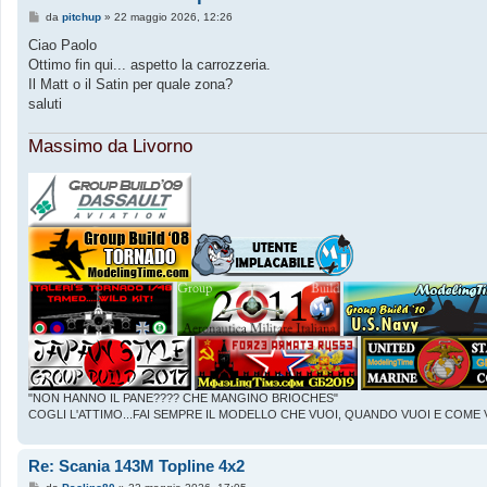
M
da
pitchup
»
22 maggio 2026, 12:26
e
s
Ciao Paolo
s
Ottimo fin qui... aspetto la carrozzeria.
a
g
Il Matt o il Satin per quale zona?
g
saluti
i
o
Massimo da Livorno
"NON HANNO IL PANE???? CHE MANGINO BRIOCHES"
COGLI L'ATTIMO...FAI SEMPRE IL MODELLO CHE VUOI, QUANDO VUOI E COME 
Re: Scania 143M Topline 4x2
M