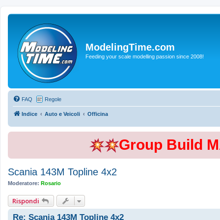
ModelingTime.com
Feeding your scale modelling passion since 2008!
FAQ
Regole
Indice
Auto e Veicoli
Officina
Group Build 
Scania 143M Topline 4x2
Moderatore:
Rosario
Rispondi
Re: Scania 143M Topline 4x2