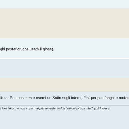
hi posteriori che userò il gloss).
nitura. Personalmente userei un Satin sugli interni, Flat per parafanghi e motor
l loro lavoro e non sono mai pienamente soddisfatti dei loro risultati" (Bill Horan)