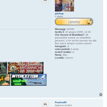
pitchup
L'eletto
Messaggi:
36168
Iscritto il:
16 giugno 2008, 14:34
Che Genere di Modellista?:
Mi
piacerebbe essere un modellista
generico, ci ho anche provato ma alla
fine il jet è sempre il primo amore!
Aerografo:
si
colori preferiti:
il verde
scratch builder:
si
Nome:
Max
Località:
Livorno
T
o
p
Paolino80
Appena iscritto!