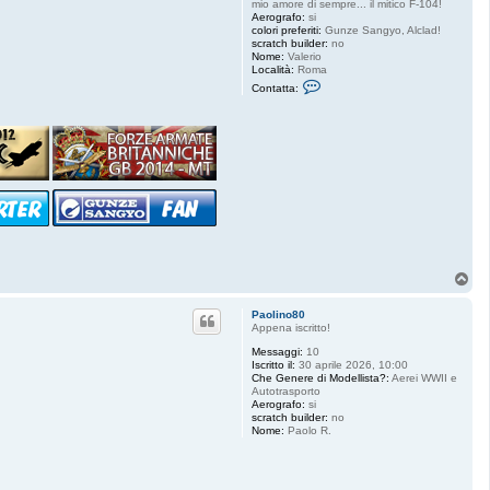
mio amore di sempre... il mitico F-104!
Aerografo:
si
colori preferiti:
Gunze Sangyo, Alclad!
scratch builder:
no
Nome:
Valerio
Località:
Roma
C
Contatta:
o
n
t
a
t
t
a
S
t
a
r
f
i
g
T
h
t
o
e
p
Paolino80
r
Appena iscritto!
8
4
Messaggi:
10
Iscritto il:
30 aprile 2026, 10:00
Che Genere di Modellista?:
Aerei WWII e
Autotrasporto
Aerografo:
si
scratch builder:
no
Nome:
Paolo R.