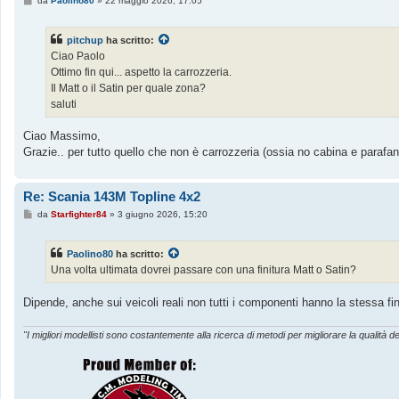
da
Paolino80
»
22 maggio 2026, 17:05
e
s
s
pitchup
ha scritto:
a
g
Ciao Paolo
g
Ottimo fin qui... aspetto la carrozzeria.
i
o
Il Matt o il Satin per quale zona?
saluti
Ciao Massimo,
Grazie.. per tutto quello che non è carrozzeria (ossia no cabina e parafang
Re: Scania 143M Topline 4x2
M
da
Starfighter84
»
3 giugno 2026, 15:20
e
s
s
Paolino80
ha scritto:
a
g
Una volta ultimata dovrei passare con una finitura Matt o Satin?
g
i
o
Dipende, anche sui veicoli reali non tutti i componenti hanno la stessa fi
"I migliori modellisti sono costantemente alla ricerca di metodi per migliorare la qualità de