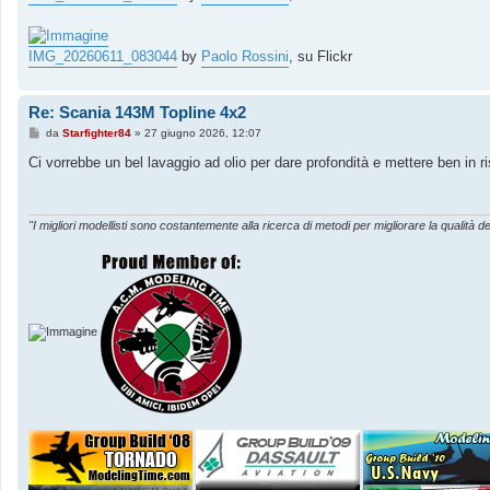
IMG_20260611_083044
by
Paolo Rossini
, su Flickr
Re: Scania 143M Topline 4x2
M
da
Starfighter84
»
27 giugno 2026, 12:07
e
s
Ci vorrebbe un bel lavaggio ad olio per dare profondità e mettere ben in risa
s
a
g
g
i
"I migliori modellisti sono costantemente alla ricerca di metodi per migliorare la qualità de
o