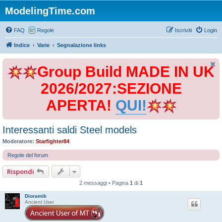
ModelingTime.com
FAQ
Regole
Iscriviti
Login
Indice
Varie
Segnalazione links
Group Build MADE IN UK
2026/2027:SEZIONE
APERTA!
QUI!
Interessanti saldi Steel models
Moderatore:
Starfighter84
Regole del forum
Rispondi
2 messaggi • Pagina
1
di
1
Dioramik
Ancient User