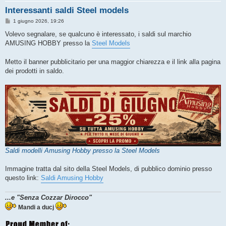
Interessanti saldi Steel models
M
1 giugno 2026, 19:26
e
s
Volevo segnalare, se qualcuno è interessato, i saldi sul marchio
s
AMUSING HOBBY presso la
Steel Models
a
g
g
Metto il banner pubblicitario per una maggior chiarezza e il link alla pagina
i
o
dei prodotti in saldo.
Saldi modelli Amusing Hobby presso la Steel Models
Immagine tratta dal sito della Steel Models, di pubblico dominio presso
questo link:
Saldi Amusing Hobby
...e "Senza Cozzar Dirocco"
Mandi a ducj