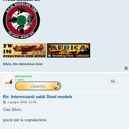
Silvio, the obnoxious bear
microciccio
L'eletto
Re: Interessanti saldi Steel models
M
1 giugno 2026, 21:56
e
s
Ciao Silvio,
s
a
g
grazie per la segnalazione.
g
i