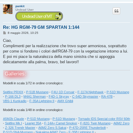
pankit
Undead User
Re: HG RGM-79 GM SPARTAN 1:144
M
8 maggio 2026, 10:25
e
s
Ciao,
s
Complimenti per la realizzazione che trovo super armoniosa, soprattutto
a
g
per come si fondono i colori dell'RGM-79 con la vegetazione intorno a lui.
g
E poi mi piace la naturalezza della mano sinistra che si appoggia
i
o
delicatamente alla palma, bravo, bel lavoro!!
Galleries:
Modelli in scala 1/72 in ordine cronologico:
Spitfire PRXIX
-
P-51B Mustang
-
F4U-1D Corsair
-
F-117A Nighthawk
-
P-51D Mustang
-
P-166 DL3
-
M4A1 Sherman
-
F4D-1 Skyray
-
C-54D Skymaster
-
RA-47B
-
VBS-1 Kunkadlo
-
F-35A Lightning II
-
AMX Ghibli
Modelli in scala 1/48 in ordine cronologico:
A5M2b Claude
-
P-51D Mustang
-
P-51D Mustang
-
Tornado IDS Special color RSV 60th
-
Spitfire Mk.I
-
Learjet 35A
-
F-14A+ Camel Smoker
-
F-82G Twin Mustang
-
A6M2 Zero
-
Z-326 Trenér Master
-
A6M2 Zero S.Sakai
-
P-47D-25RE Thunderbolt
-
P-51D-5NA Mustang
-
Nakajima A6M2 Zero
-
F-35B Lightning II
-