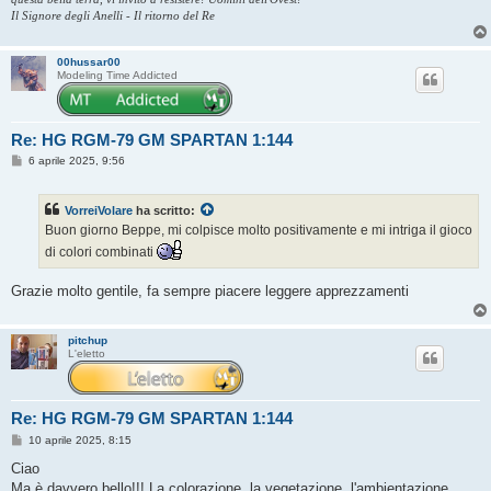
Il Signore degli Anelli - Il ritorno del Re
00hussar00
Modeling Time Addicted
Re: HG RGM-79 GM SPARTAN 1:144
M
6 aprile 2025, 9:56
e
s
s
VorreiVolare
ha scritto:
a
g
Buon giorno Beppe, mi colpisce molto positivamente e mi intriga il gioco
g
di colori combinati
i
o
Grazie molto gentile, fa sempre piacere leggere apprezzamenti
pitchup
L'eletto
Re: HG RGM-79 GM SPARTAN 1:144
M
10 aprile 2025, 8:15
e
s
Ciao
s
Ma è davvero bello!!! La colorazione, la vegetazione, l'ambientazione,