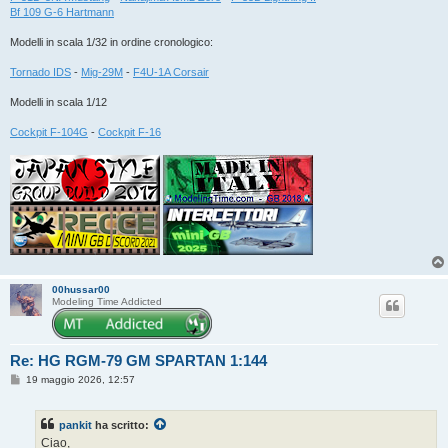
Bf 109 G-6 Hartmann
Modelli in scala 1/32 in ordine cronologico:
Tornado IDS
-
Mig-29M
-
F4U-1A Corsair
Modelli in scala 1/12
Cockpit F-104G
-
Cockpit F-16
00hussar00
Modeling Time Addicted
Re: HG RGM-79 GM SPARTAN 1:144
M
19 maggio 2026, 12:57
e
s
s
pankit
ha scritto:
a
g
Ciao,