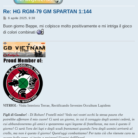
Re: HG RGM-79 GM SPARTAN 1:144
M
6 aprile 2025, 9:38
e
s
Buon giorno Beppe, mi colpisce molto positivamente e mi intriga il gioco
s
di colori combinati
a
g
g
i
o
VITRIOL
-
Visita Interiora Terrae, Rectificando Invenies Occultum Lapidem
Figli di Gondor!
-
Di Rohan! Fratelli miei! Vedo nei vostri occhi la stessa paura che
potrebbe afferrare il mio cuore! Ci sarà un giorno, in cui il coraggio degli uomini cederà, in
cui abbandoneremo gli amici e spezzeremo ogni legame di fratellanza, ma non è questo il
giorno! Ci sarà l'ora dei lupi e degli scudi frantumati quando l'era degli uomini arriverà al
crollo, ma non è questo il giorno! Quest'oggi combattiamo! Per tutto ciò che ritenete caro su
questa bella terra, vi invito a resistere! Uomini dell'Ovest!