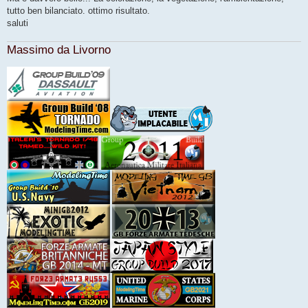
a
g
tutto ben bilanciato. ottimo risultato.
g
saluti
i
o
Massimo da Livorno