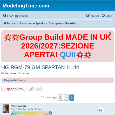
ModelingTime.com
FAQ
Regole
Iscriviti
Login
Indice
Astronavi e Spazio
Avamposto Galattico
Group Build MADE IN UK
2026/2027:SEZIONE
APERTA!
QUI!
HG RGM-79 GM SPARTAN 1:144
Moderatore:
Rosario
Regole del forum
Rispondi
1
2
Precedente
16 messaggi
VorreiVolare
User who live in the Force