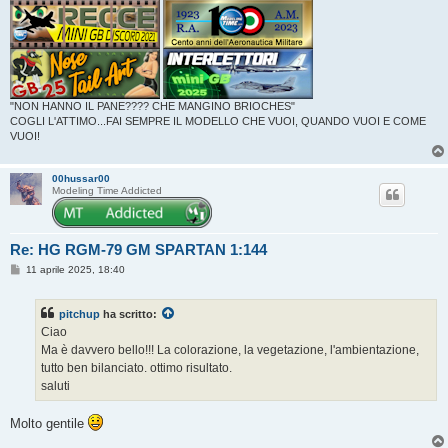
"NON HANNO IL PANE???? CHE MANGINO BRIOCHES"
COGLI L'ATTIMO...FAI SEMPRE IL MODELLO CHE VUOI, QUANDO VUOI E COME
VUOI!
00hussar00
Modeling Time Addicted
Re: HG RGM-79 GM SPARTAN 1:144
M
11 aprile 2025, 18:40
e
s
s
pitchup
ha scritto:
a
g
Ciao
g
Ma è davvero bello!!! La colorazione, la vegetazione, l'ambientazione,
i
o
tutto ben bilanciato. ottimo risultato.
saluti
Molto gentile