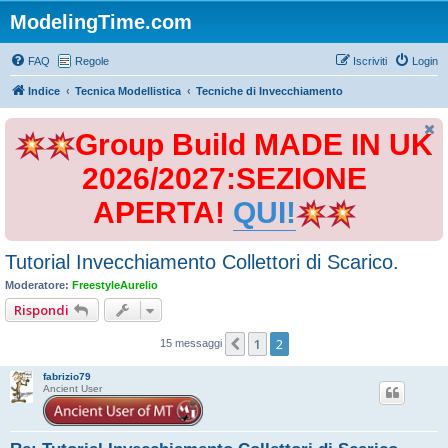
ModelingTime.com
FAQ
Regole
Iscriviti
Login
Indice
Tecnica Modellistica
Tecniche di Invecchiamento
Group Build MADE IN UK
2026/2027:SEZIONE
APERTA!
QUI!
Tutorial Invecchiamento Collettori di Scarico.
Moderatore:
FreestyleAurelio
Rispondi
1
2
Precedente
15 messaggi
fabrizio79
Ancient User