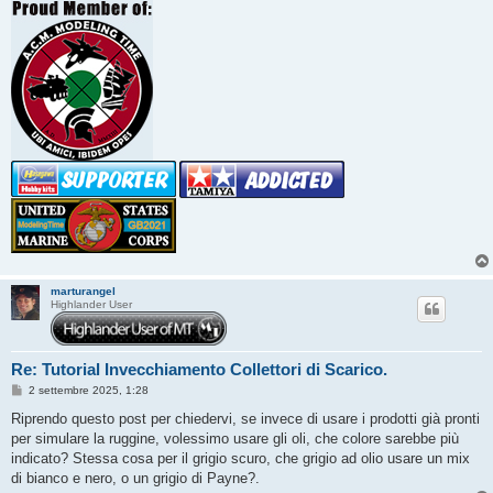
marturangel
Highlander User
Re: Tutorial Invecchiamento Collettori di Scarico.
M
2 settembre 2025, 1:28
e
s
Riprendo questo post per chiedervi, se invece di usare i prodotti già pronti
s
per simulare la ruggine, volessimo usare gli oli, che colore sarebbe più
a
g
indicato? Stessa cosa per il grigio scuro, che grigio ad olio usare un mix
g
di bianco e nero, o un grigio di Payne?.
i