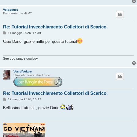
o
Velasquez
Frequentatore di MT
Re: Tutorial Invecchiamento Collettori di Scarico.
M
11 maggio 2026, 16:39
e
s
Ciao Dario, grazie mille per questo tutorial
s
a
g
g
i
See you space cowboy
o
VorreiVolare
User who live in the Force
Re: Tutorial Invecchiamento Collettori di Scarico.
M
17 maggio 2026, 15:17
e
s
Bellissimo tutorial , grazie Dario
s
a
g
g
i
o