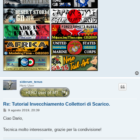
siderum_tenus
Hero User
Re: Tutorial Invecchiamento Collettori di Scarico.
M
9 agosto 2019, 20:39
e
s
Ciao Dario,
s
a
g
Tecnica molto interessante, grazie per la condivisione!
g
i
o