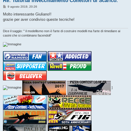
Re: Tutorial Invecchiamento Collettori di Scarico.
M
9 agosto 2019, 20:26
e
s
Molto interessante Giuliano!!
s
grazie per aver condiviso queste tecniche!
a
g
g
i
Dice il saggio: " il modellismo non è l'arte di costruire modelli ma l'arte di rimediare ai
o
casini che si combinano facendoli"
]