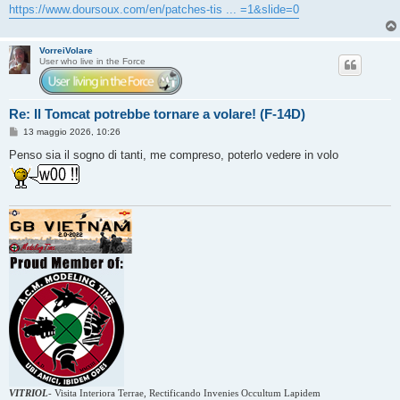
https://www.doursoux.com/en/patches-tis ... =1&slide=0
VorreiVolare
User who live in the Force
Re: Il Tomcat potrebbe tornare a volare! (F-14D)
M
13 maggio 2026, 10:26
e
s
Penso sia il sogno di tanti, me compreso, poterlo vedere in volo
s
a
g
g
i
o
VITRIOL
-
Visita Interiora Terrae, Rectificando Invenies Occultum Lapidem