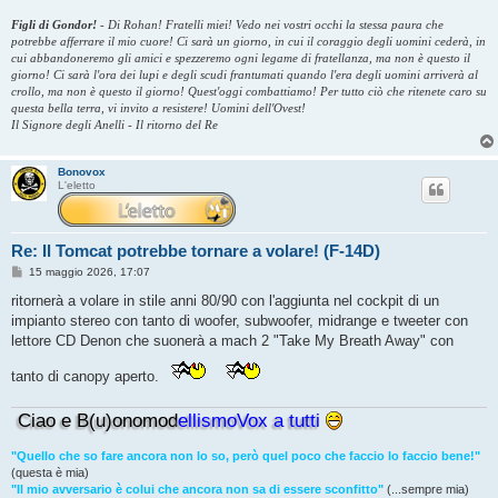
Figli di Gondor!
-
Di Rohan! Fratelli miei! Vedo nei vostri occhi la stessa paura che
potrebbe afferrare il mio cuore! Ci sarà un giorno, in cui il coraggio degli uomini cederà, in
cui abbandoneremo gli amici e spezzeremo ogni legame di fratellanza, ma non è questo il
giorno! Ci sarà l'ora dei lupi e degli scudi frantumati quando l'era degli uomini arriverà al
crollo, ma non è questo il giorno! Quest'oggi combattiamo! Per tutto ciò che ritenete caro su
questa bella terra, vi invito a resistere! Uomini dell'Ovest!
Il Signore degli Anelli - Il ritorno del Re
Bonovox
L'eletto
Re: Il Tomcat potrebbe tornare a volare! (F-14D)
M
15 maggio 2026, 17:07
e
s
ritornerà a volare in stile anni 80/90 con l'aggiunta nel cockpit di un
s
impianto stereo con tanto di woofer, subwoofer, midrange e tweeter con
a
g
lettore CD Denon che suonerà a mach 2 "Take My Breath Away" con
g
i
tanto di canopy aperto.
o
Ciao e B(u)onomod
ellismoVox a tutti
"Quello che so fare ancora non lo so, però quel poco che faccio lo faccio bene!"
(questa è mia)
"Il mio avversario è colui che ancora non sa di essere sconfitto"
(...sempre mia)