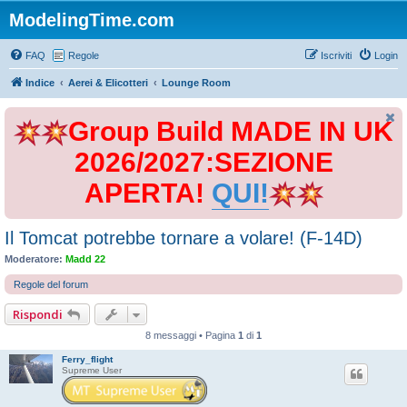
ModelingTime.com
FAQ
Regole
Iscriviti
Login
Indice
Aerei & Elicotteri
Lounge Room
Group Build MADE IN UK
2026/2027:SEZIONE
APERTA!
QUI!
Il Tomcat potrebbe tornare a volare! (F-14D)
Moderatore:
Madd 22
Regole del forum
Rispondi
8 messaggi • Pagina
1
di
1
Ferry_flight
Supreme User