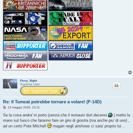
Ferry_flight
Supreme User
Re: Il Tomcat potrebbe tornare a volare! (F-14D)
M
13 maggio 2026, 10:11
e
s
Se la cosa andra' in porto (senza che il restauro duri decenni
) metto la
s
mano sul fuoco che faranno fare un giro di giostra (ma anche piu' di uno) ,
a
g
ad un certo Pete Mitchell
magari negli airshows ci sara' proprio lui ...
g
i