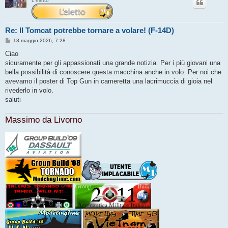
L'eletto
Re: Il Tomcat potrebbe tornare a volare! (F-14D)
M
13 maggio 2026, 7:28
e
s
Ciao
s
sicuramente per gli appassionati una grande notizia. Per i più giovani una
a
g
bella possibilità di conoscere questa macchina anche in volo. Per noi che
g
avevamo il poster di Top Gun in cameretta una lacrimuccia di gioia nel
i
o
rivederlo in volo.
saluti
Massimo da Livorno