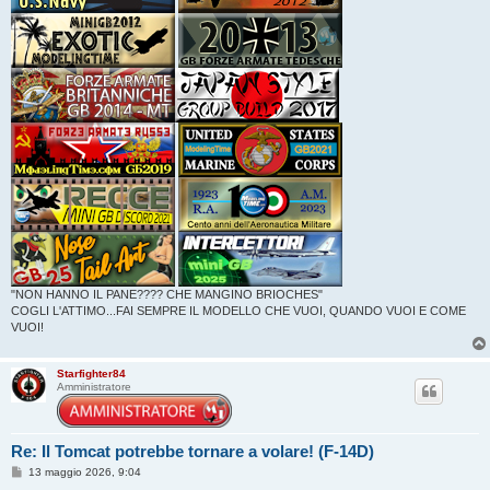
"NON HANNO IL PANE???? CHE MANGINO BRIOCHES"
COGLI L'ATTIMO...FAI SEMPRE IL MODELLO CHE VUOI, QUANDO VUOI E COME
VUOI!
Starfighter84
Amministratore
Re: Il Tomcat potrebbe tornare a volare! (F-14D)
M
13 maggio 2026, 9:04
e