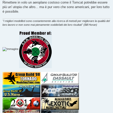
s
Rimettere in volo un aeroplano costoso come il Tomcat potrebbe essere
s
più un' utopia che altro... ma è pur vero che sono americani, per loro tutto
a
g
è possibile.
g
i
o
"I migliori modellisti sono costantemente alla ricerca di metodi per migliorare la qualità del
loro lavoro e non sono mai pienamente soddisfatti dei loro risultati" (Bill Horan)