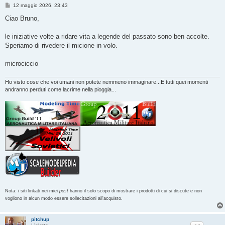
M
12 maggio 2026, 23:43
e
s
Ciao Bruno,
s
a
g
le iniziative volte a ridare vita a legende del passato sono ben accolte.
g
Speriamo di rivedere il micione in volo.
i
o
microciccio
Ho visto cose che voi umani non potete nemmeno immaginare...E tutti quei momenti
andranno perduti come lacrime nella pioggia...
Nota: i siti linkati nei miei
post
hanno il solo scopo di mostrare i prodotti di cui si discute e non
vogliono in alcun modo essere sollecitazioni all'acquisto.
pitchup