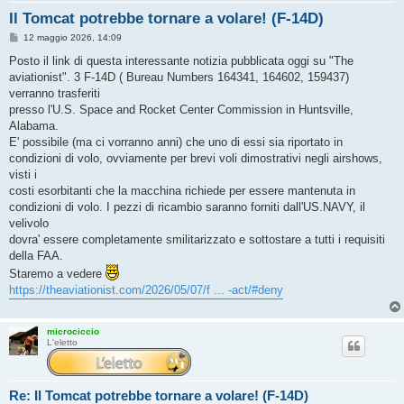
Il Tomcat potrebbe tornare a volare! (F-14D)
M
12 maggio 2026, 14:09
e
s
Posto il link di questa interessante notizia pubblicata oggi su "The
s
aviationist". 3 F-14D ( Bureau Numbers 164341, 164602, 159437)
a
g
verranno trasferiti
g
presso l'U.S. Space and Rocket Center Commission in Huntsville,
i
o
Alabama.
E' possibile (ma ci vorranno anni) che uno di essi sia riportato in
condizioni di volo, ovviamente per brevi voli dimostrativi negli airshows,
visti i
costi esorbitanti che la macchina richiede per essere mantenuta in
condizioni di volo. I pezzi di ricambio saranno forniti dall'US.NAVY, il
velivolo
dovra' essere completamente smilitarizzato e sottostare a tutti i requisiti
della FAA.
Staremo a vedere
https://theaviationist.com/2026/05/07/f ... -act/#deny
microciccio
L'eletto
Re: Il Tomcat potrebbe tornare a volare! (F-14D)