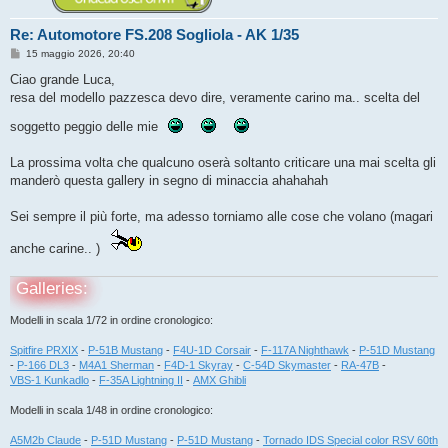
Re: Automotore FS.208 Sogliola - AK 1/35
M
15 maggio 2026, 20:40
e
s
Ciao grande Luca,
s
resa del modello pazzesca devo dire, veramente carino ma.. scelta del
a
g
soggetto peggio delle mie
g
i
o
La prossima volta che qualcuno oserà soltanto criticare una mai scelta gli
manderò questa gallery in segno di minaccia ahahahah
Sei sempre il più forte, ma adesso torniamo alle cose che volano (magari
anche carine.. )
Galleries:
Modelli in scala 1/72 in ordine cronologico:
Spitfire PRXIX
-
P-51B Mustang
-
F4U-1D Corsair
-
F-117A Nighthawk
-
P-51D Mustang
-
P-166 DL3
-
M4A1 Sherman
-
F4D-1 Skyray
-
C-54D Skymaster
-
RA-47B
-
VBS-1 Kunkadlo
-
F-35A Lightning II
-
AMX Ghibli
Modelli in scala 1/48 in ordine cronologico:
A5M2b Claude
-
P-51D Mustang
-
P-51D Mustang
-
Tornado IDS Special color RSV 60th