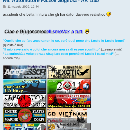
Re: Automotore FS.208 Sogliola - AK 1/35
M
11 maggio 2026, 12:44
e
s
accidenti che bella finitura che gli hai dato: davvero realistico
s
a
g
g
Ciao e B(u)onomod
ellismoVox a tutti
i
o
"Quello che so fare ancora non lo so, però quel poco che faccio lo faccio bene!"
(questa è mia)
"Il mio avversario è colui che ancora non sa di essere sconfitto"
(...sempre mia)
”La curiosità a volte porta a sbagliare ecco perché mi faccio i caxxi miei”
(…
ancora mia)