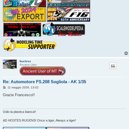
fearless
Ancient User
Re: Automotore FS.208 Sogliola - AK 1/35
M
11 maggio 2026, 13:02
e
s
Grazie Francesco!!
s
a
g
g
i
Odio la plastica bianca!!
o
AD HOSTES RUGENS! Once a tiger, Always a tiger!