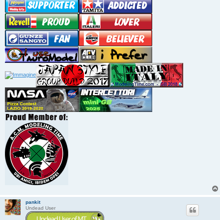
pankit
Undead User