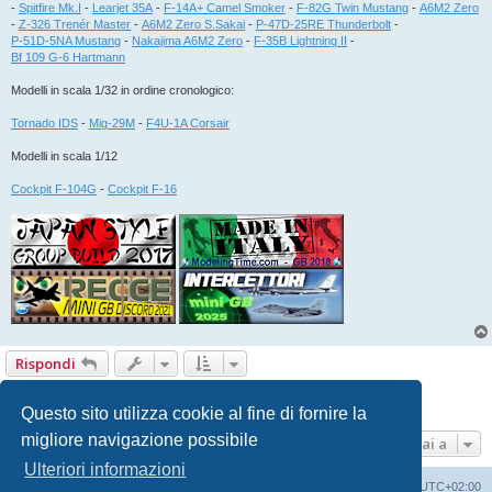
-
Spitfire Mk.I
-
Learjet 35A
-
F-14A+ Camel Smoker
-
F-82G Twin Mustang
-
A6M2 Zero
-
Z-326 Trenér Master
-
A6M2 Zero S.Sakai
-
P-47D-25RE Thunderbolt
-
P-51D-5NA Mustang
-
Nakajima A6M2 Zero
-
F-35B Lightning II
-
Bf 109 G-6 Hartmann
Modelli in scala 1/32 in ordine cronologico:
Tornado IDS
-
Mig-29M
-
F4U-1A Corsair
Modelli in scala 1/12
Cockpit F-104G
-
Cockpit F-16
Rispondi
1
2
3
Precedente
23 messaggi
Questo sito utilizza cookie al fine di fornire la
migliore navigazione possibile
Vai a
Ulteriori informazioni
Indice
Contattaci
Cancella cookie
Tutti gli orari sono
UTC+02:00