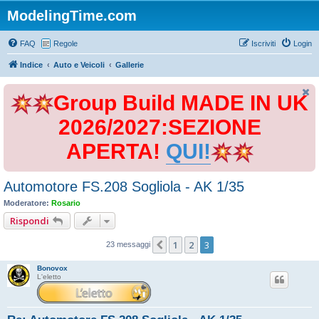
ModelingTime.com
FAQ
Regole
Iscriviti
Login
Indice
Auto e Veicoli
Gallerie
Group Build MADE IN UK
2026/2027:SEZIONE
APERTA!
QUI!
Automotore FS.208 Sogliola - AK 1/35
Moderatore:
Rosario
Rispondi
1
2
3
Precedente
23 messaggi
Bonovox
L'eletto