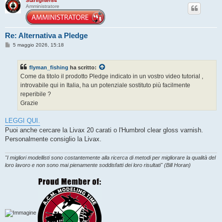
Starfighter84
Amministratore
Re: Alternativa a Pledge
M
5 maggio 2026, 15:18
e
s
s
flyman_fishing
ha scritto:
a
g
Come da titolo il prodotto Pledge indicato in un vostro video tutorial ,
g
introvabile qui in Italia, ha un potenziale sostituto più facilmente
i
o
reperibile ?
Grazie
LEGGI QUI.
Puoi anche cercare la Livax 20 carati o l'Humbrol clear gloss varnish.
Personalmente consiglio la Livax.
"I migliori modellisti sono costantemente alla ricerca di metodi per migliorare la qualità del
loro lavoro e non sono mai pienamente soddisfatti dei loro risultati" (Bill Horan)