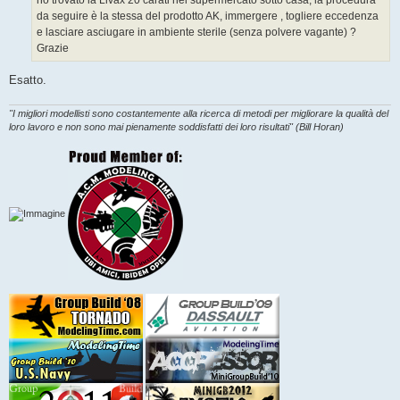
ho trovato la Livax 20 carati nel supermercato sotto casa, la procedura
i
o
da seguire è la stessa del prodotto AK, immergere , togliere eccedenza
e lasciare asciugare in ambiente sterile (senza polvere vagante) ?
Grazie
Esatto.
"I migliori modellisti sono costantemente alla ricerca di metodi per migliorare la qualità del
loro lavoro e non sono mai pienamente soddisfatti dei loro risultati" (Bill Horan)