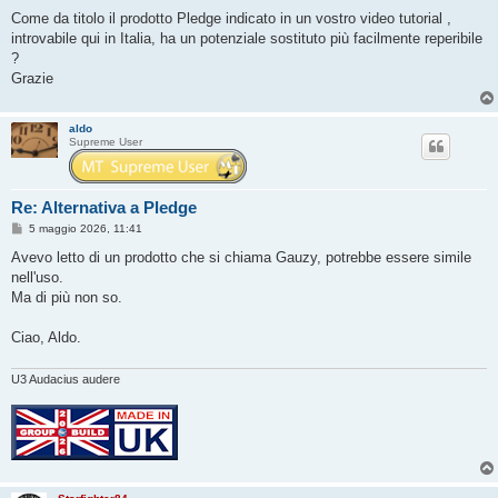
e
s
Come da titolo il prodotto Pledge indicato in un vostro video tutorial ,
s
introvabile qui in Italia, ha un potenziale sostituto più facilmente reperibile
a
g
?
g
Grazie
i
o
aldo
Supreme User
Re: Alternativa a Pledge
M
5 maggio 2026, 11:41
e
s
Avevo letto di un prodotto che si chiama Gauzy, potrebbe essere simile
s
nell'uso.
a
g
Ma di più non so.
g
i
o
Ciao, Aldo.
U3 Audacius audere