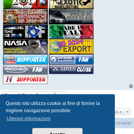
Rispondi
5 messaggi • Pagina
1
di
1
Questo sito utilizza cookie al fine di fornire la
migliore navigazione possibile
Vai a
Ulteriori informazioni
Indice
Contattaci
Cancella cookie
Tutti gli orari sono
UTC+02:00
Creato da
phpBB
® Forum Software © phpBB Limited