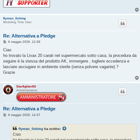
flyman_fishing
Modeling Time User
Re: Alternativa a Pledge
M
6 maggio 2026, 12:39
e
s
Ciao
s
ho trovato la Livax 20 carati nel supermercato sotto casa, la procedura da
a
g
seguire è la stessa del prodotto AK, immergere , togliere eccedenza e
g
lasciare asciugare in ambiente sterile (senza polvere vagante) ?
i
o
Grazie
Starfighter84
Amministratore
Re: Alternativa a Pledge
M
6 maggio 2026, 14:37
e
s
s
flyman_fishing
ha scritto:
a
g
Ciao
g