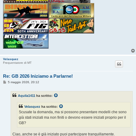
Velasquez
Frequentatore di MT
Re: GB 2026 Iniziamo a Parlarne!
M
5 maggio 2026, 20:12
e
s
s
Aquila1411
ha scritto:
a
g
g
Velasquez
ha scritto:
i
o
Scusate la domanda, ma si possono presentare modelli che sono
già stati iniziati ma non finiti o devono essere iniziati proprio per il
GB?
Ciao, anche se è già iniziato puoi partecipare tranquillamente.