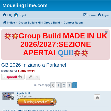
ModelingTime.com
FAQ
Regole
Iscriviti
Login
Indice
Group Build e Mini Group Build
Contest Room
Group Build MADE IN UK
2026/2027:SEZIONE
APERTA!
QUI!
GB 2026 Iniziamo a Parlarne!
Moderatore:
Starfighter84
Rispondi
1
2
3
4
Precedente
32 messaggi
Aquila1411
Burning User