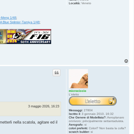
Località:
Veneto
-Meng 1/48
;
 Blue Splinter-Tamiya 1/48
;
T
o
p
microciccio
L'eletto
3 maggio 2026, 16:23
Messaggi:
27804
Iscritto il:
3 gennaio 2010, 16:32
Che Genere di Modellista?:
Aeroplanaro
onnivoro; principalmente settantaduista.
terli nella scatola, agitare ed il
Aerografo:
si
colori preferiti:
Colori? Non basta la colla?
scratch builder:
si