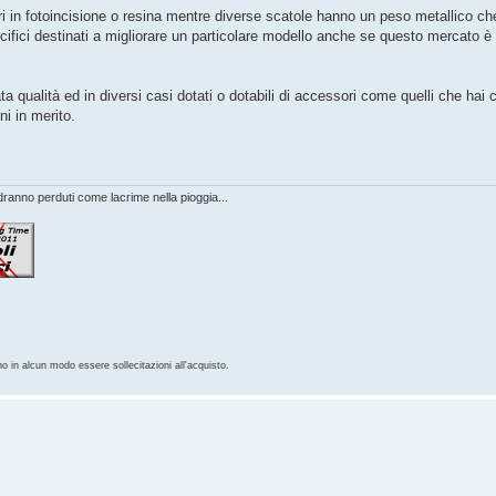
olari in fotoincisione o resina mentre diverse scatole hanno un peso metallico che
fici destinati a migliorare un particolare modello anche se questo mercato è mol
qualità ed in diversi casi dotati o dotabili di accessori come quelli che hai c
ni in merito.
anno perduti come lacrime nella pioggia...
no in alcun modo essere sollecitazioni all'acquisto.