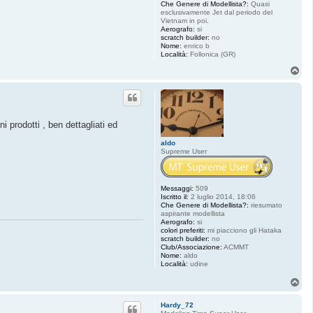
Che Genere di Modellista?:
Quasi
esclusivamente Jet dal periodo del
Vietnam in poi.
Aerografo:
si
scratch builder:
no
Nome:
enrico b
Località:
Follonica (GR)
T
o
p
i prodotti , ben dettagliati ed
aldo
Supreme User
Messaggi:
509
Iscritto il:
2 luglio 2014, 18:06
Che Genere di Modellista?:
riesumato
aspirante modellista
Aerografo:
si
colori preferiti:
mi piacciono gli Hataka
scratch builder:
no
Club/Associazione:
ACMMT
Nome:
aldo
Località:
udine
T
o
p
Hardy_72