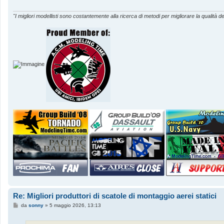
g
g
i
"I migliori modellisti sono costantemente alla ricerca di metodi per migliorare la qualità de
o
Re: Migliori produttori di scatole di montaggio aerei statici
M
da
sonny
»
5 maggio 2026, 13:13
e
s
s