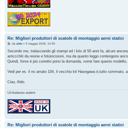
Re: Migliori produttori di scatole di montaggio aerei statici
M
da
aldo
»
5 maggio 2026, 14:55
e
s
Secondo me, tralasciando gli stampi ed i kits di 50 anni fa, alcuni ancora i
s
arriccchiti da resine e fotoincisioni, ma da quanto leggo contengono ancor
a
g
Quindi, forse è più corretto porsi la domanda, vorrei fare questo modello,
g
i
o
Vedi per es. il ns amato 104, il vecchio kit Hasegawa è,tutto sommato, an
Ciao, Aldo.
U3 Audacius audere
Re: Migliori produttori di scatole di montaggio aerei statici