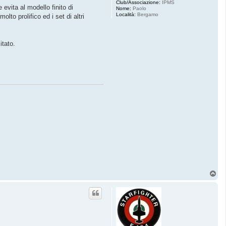
Club/Associazione:
IPMS
 evita al modello finito di
Nome:
Paolo
Località:
Bergamo
to prolifico ed i set di altri
itato.
T
o
p