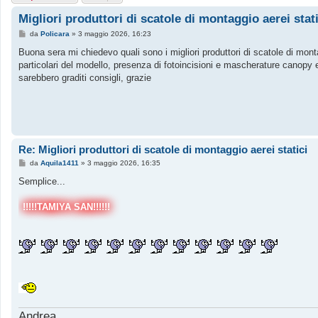
Migliori produttori di scatole di montaggio aerei stati
M
da
Policara
»
3 maggio 2026, 16:23
e
s
Buona sera mi chiedevo quali sono i migliori produttori di scatole di monta
s
particolari del modello, presenza di fotoincisioni e mascherature canopy 
a
g
sarebbero graditi consigli, grazie
g
i
o
Re: Migliori produttori di scatole di montaggio aerei statici
M
da
Aquila1411
»
3 maggio 2026, 16:35
e
s
Semplice...
s
a
g
!!!!!TAMIYA SAN!!!!!!
g
i
o
Andrea