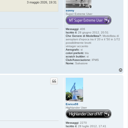
3 maggio 2026, 19:31
8
4
sonny
Super Extreme User
Messaggi:
406
Iscritto il:
28 giugno 2012, 20:51
Che Genere di Modellista?:
Modellista di
aeroplani d'epoca tra il '20 e il '50 in 1/72
possibilmente brutti
vintager accanito
Aerografo:
si
colori preferiti:
blu
scratch builder:
si
Club/Associazione:
IPMS
Nome:
Salvatore
T
o
p
Enrico59
Highlander User
Messaggi:
2270
Iscritto il:
28 luglio 2012, 17:41