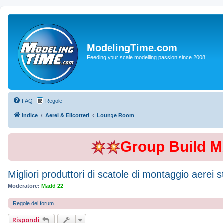
ModelingTime.com
Feeding your scale modelling passion since 2008!
FAQ
Regole
Indice
Aerei & Elicotteri
Lounge Room
Group Build 
Migliori produttori di scatole di montaggio aerei st
Moderatore:
Madd 22
Regole del forum
Rispondi