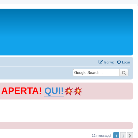
Iscriviti
Login
E APERTA!
QUI!
1
2
P
12 messaggi