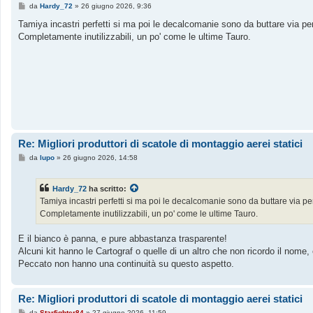
M
da
Hardy_72
»
26 giugno 2026, 9:36
e
s
Tamiya incastri perfetti si ma poi le decalcomanie sono da buttare via per
s
Completamente inutilizzabili, un po' come le ultime Tauro.
a
g
g
i
o
Re: Migliori produttori di scatole di montaggio aerei statici
M
da
lupo
»
26 giugno 2026, 14:58
e
s
s
Hardy_72
ha scritto:
a
g
Tamiya incastri perfetti si ma poi le decalcomanie sono da buttare via per
g
Completamente inutilizzabili, un po' come le ultime Tauro.
i
o
E il bianco è panna, e pure abbastanza trasparente!
Alcuni kit hanno le Cartograf o quelle di un altro che non ricordo il nome, 
Peccato non hanno una continuità su questo aspetto.
Re: Migliori produttori di scatole di montaggio aerei statici
M
da
Starfighter84
»
27 giugno 2026, 11:59