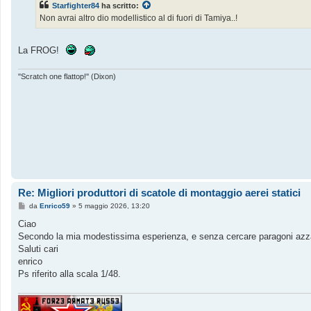
Starfighter84
ha scritto:
a
g
Non avrai altro dio modellistico al di fuori di Tamiya..!
g
i
o
La FROG!
''Scratch one flattop!'' (Dixon)
Re: Migliori produttori di scatole di montaggio aerei statici
M
da
Enrico59
»
5 maggio 2026, 13:20
e
s
Ciao
s
Secondo la mia modestissima esperienza, e senza cercare paragoni azzard
a
g
Saluti cari
g
enrico
i
o
Ps riferito alla scala 1/48.