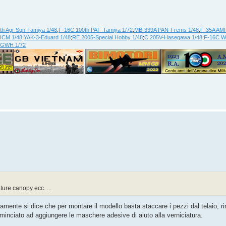
th Agr Sqn-Tamiya 1/48
;
F-16C 100th PAF-Tamiya 1/72
;
MB-339A PAN-Frems 1/48
;
F-35A AMI
ICM 1/48
;
YAK-3-Eduard 1/48
;
RE.2005-Special Hobby 1/48
;
C.205V-Hasegawa 1/48
;
F-16C WA
-GWH 1/72
ture canopy ecc. ...
te si dice che per montare il modello basta staccare i pezzi dal telaio, rimet
ominciato ad aggiungere le maschere adesive di aiuto alla verniciatura.