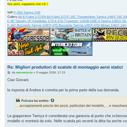
Noi, però, sappiamo che c'è..!
WIP:
F-35A-Tamiya 1/48
Gallery:
A6-E-Fujimi 1/72
;
EA-6A-Fujimi 1/72
;
F-16C Thunderbirds-Tamiya 1/48
;
F-16C 64
F-4E "Spunky VI"-FineMolds 1/72
;
A-37A-Trumpeter 1/48
;
Bf 109E-3-Tamiya 1/48
;
O-2A-
F-16C Buzzards-Tamyia 1/48
;
P-47D Buzzards-Tamyia 1/48
;
P-47D-Miniart 1/48
;
F-14A
Re: Migliori produttori di scatole di montaggio aerei statici
M
da
microciccio
»
3 maggio 2026, 17:15
e
s
Ciao Giovani,
s
a
g
la risposta di Andrea è corretta per la prima parte della tua domanda.
g
i
o
Policara
ha scritto:
... accoppiamenti precisi dei pezzi, particolari del modello, ... e maschera
La giapponese Tamiya è considerata una garanzia al punto che scherzosamen
modello si monterà da solo. Nelle scatola più recenti la ditta ha anche c