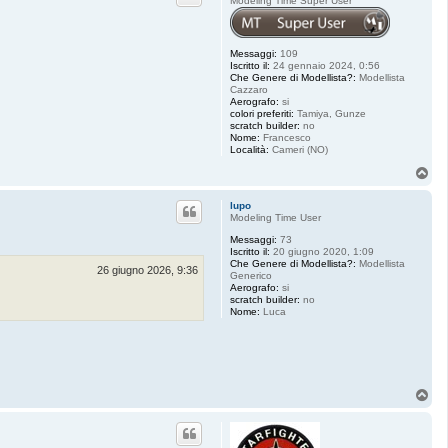
Modeling Time Super User
Messaggi:
109
Iscritto il:
24 gennaio 2024, 0:56
Che Genere di Modellista?:
Modellista
Cazzaro
Aerografo:
si
colori preferiti:
Tamiya, Gunze
scratch builder:
no
Nome:
Francesco
Località:
Cameri (NO)
T
o
p
lupo
Modeling Time User
Messaggi:
73
Iscritto il:
20 giugno 2020, 1:09
Che Genere di Modellista?:
Modellista
26 giugno 2026, 9:36
Generico
Aerografo:
si
scratch builder:
no
Nome:
Luca
T
o
p