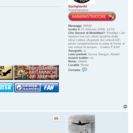
Starfighter84
Amministratore
Messaggi:
48582
Iscritto il:
21 febbraio 2008, 12:53
Che Genere di Modellista?:
Prediligo i Jet
moderni ma non rifiuto qualche bella
elica! cultore sfegatato dei velivoli IAF,
perdo completamente la testa di fronte al
mio amore di sempre... il mitico F-104!
Aerografo:
si
colori preferiti:
Gunze Sangyo, Alclad!
scratch builder:
no
Nome:
Valerio
Località:
Roma
C
Contatta:
o
n
t
a
t
t
a
S
t
a
T
r
o
f
p
i
g
h
t
e
r