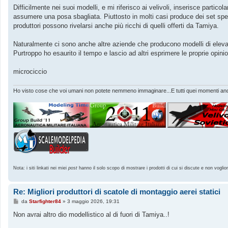
Difficilmente nei suoi modelli, e mi riferisco ai velivoli, inserisce partic
assumere una posa sbagliata. Piuttosto in molti casi produce dei set speci
produttori possono rivelarsi anche più ricchi di quelli offerti da Tamiya.
Naturalmente ci sono anche altre aziende che producono modelli di elevata 
Purtroppo ho esaurito il tempo e lascio ad altri esprimere le proprie opinio
microciccio
Ho visto cose che voi umani non potete nemmeno immaginare...E tutti quei momenti andr
Nota: i siti linkati nei miei
post
hanno il solo scopo di mostrare i prodotti di cui si discute e non voglio
Re: Migliori produttori di scatole di montaggio aerei statici
M
da
Starfighter84
»
3 maggio 2026, 19:31
e
s
Non avrai altro dio modellistico al di fuori di Tamiya..!
s
a