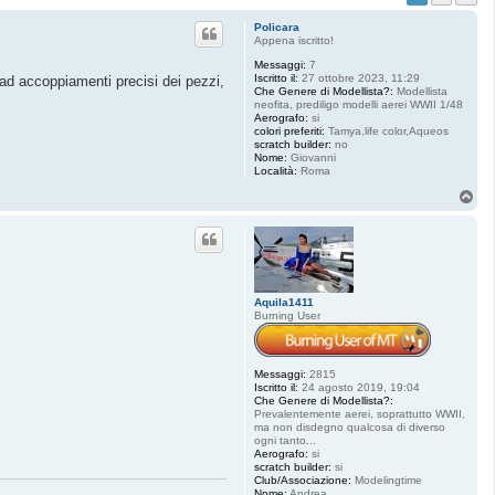
Policara
Appena iscritto!
Messaggi:
7
Iscritto il:
27 ottobre 2023, 11:29
e ad accoppiamenti precisi dei pezzi,
Che Genere di Modellista?:
Modellista
neofita, prediligo modelli aerei WWII 1/48
Aerografo:
si
colori preferiti:
Tamya,life color,Aqueos
scratch builder:
no
Nome:
Giovanni
Località:
Roma
T
o
p
Aquila1411
Burning User
Messaggi:
2815
Iscritto il:
24 agosto 2019, 19:04
Che Genere di Modellista?:
Prevalentemente aerei, soprattutto WWII,
ma non disdegno qualcosa di diverso
ogni tanto...
Aerografo:
si
scratch builder:
si
Club/Associazione:
Modelingtime
Nome:
Andrea