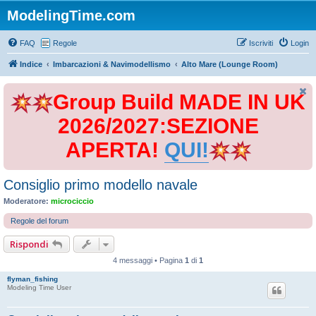
ModelingTime.com
FAQ
Regole
Iscriviti
Login
Indice
Imbarcazioni & Navimodellismo
Alto Mare (Lounge Room)
Group Build MADE IN UK
2026/2027:SEZIONE
APERTA!
QUI!
Consiglio primo modello navale
Moderatore:
microciccio
Regole del forum
Rispondi
4 messaggi • Pagina
1
di
1
flyman_fishing
Modeling Time User