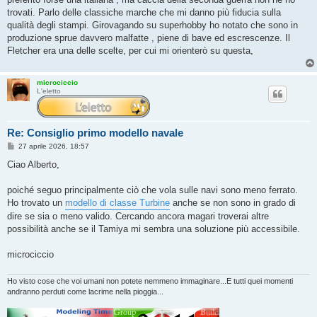
a
g
trovati. Parlo delle classiche marche che mi danno più fiducia sulla
g
qualità degli stampi. Girovagando su superhobby ho notato che sono in
i
o
produzione sprue davvero malfatte , piene di bave ed escrescenze. Il
Fletcher era una delle scelte, per cui mi orienterò su questa,
microciccio
L'eletto
Re: Consiglio primo modello navale
M
27 aprile 2026, 18:57
e
s
Ciao Alberto,
s
a
g
poiché seguo principalmente ciò che vola sulle navi sono meno ferrato.
g
Ho trovato un
modello di classe Turbine
anche se non sono in grado di
i
o
dire se sia o meno valido. Cercando ancora magari troverai altre
possibilità anche se il Tamiya mi sembra una soluzione più accessibile.
microciccio
Ho visto cose che voi umani non potete nemmeno immaginare...E tutti quei momenti
andranno perduti come lacrime nella pioggia...