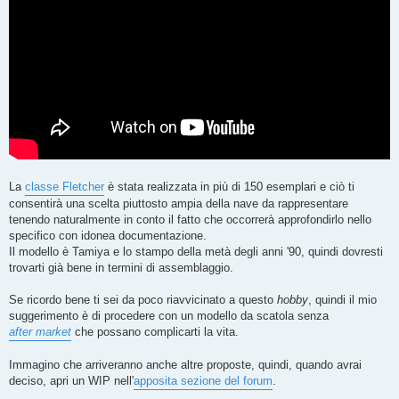
La
classe Fletcher
è stata realizzata in più di 150 esemplari e ciò ti
consentirà una scelta piuttosto ampia della nave da rappresentare
tenendo naturalmente in conto il fatto che occorrerà approfondirlo nello
specifico con idonea documentazione.
Il modello è Tamiya e lo stampo della metà degli anni '90, quindi dovresti
trovarti già bene in termini di assemblaggio.
Se ricordo bene ti sei da poco riavvicinato a questo
hobby
, quindi il mio
suggerimento è di procedere con un modello da scatola senza
after market
che possano complicarti la vita.
Immagino che arriveranno anche altre proposte, quindi, quando avrai
deciso, apri un WIP nell'
apposita sezione del forum
.