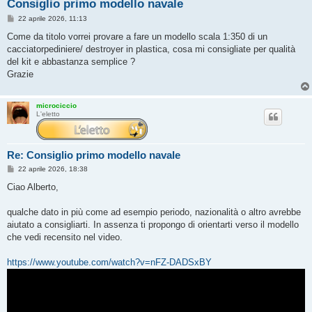
Consiglio primo modello navale
M
22 aprile 2026, 11:13
e
s
Come da titolo vorrei provare a fare un modello scala 1:350 di un
s
cacciatorpediniere/ destroyer in plastica, cosa mi consigliate per qualità
a
g
del kit e abbastanza semplice ?
g
Grazie
i
o
microciccio
L'eletto
Re: Consiglio primo modello navale
M
22 aprile 2026, 18:38
e
s
Ciao Alberto,
s
a
g
qualche dato in più come ad esempio periodo, nazionalità o altro avrebbe
g
aiutato a consigliarti. In assenza ti propongo di orientarti verso il modello
i
o
che vedi recensito nel video.
https://www.youtube.com/watch?v=nFZ-DADSxBY