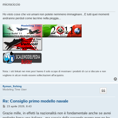
microciccio
Ho visto cose che voi umani non potete nemmeno immaginare...E tutti quei momenti
andranno perduti come lacrime nella pioggia...
Nota: i siti linkati nei miei
post
hanno il solo scopo di mostrare i prodotti di cui si discute e non
vogliono in alcun modo essere sollecitazioni all'acquisto.
flyman_fishing
Modeling Time User
Re: Consiglio primo modello navale
M
23 aprile 2026, 8:43
e
s
Grazie mille, in effetti la nazionalità non è fondamentale anche se avrei
s
preferito forse una italiana , ma caccia della seconda guerra non ne ho