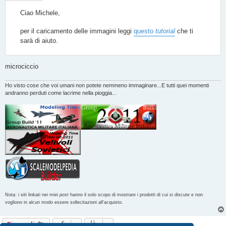
g
g
Ciao Michele,
i
o
per il caricamento delle immagini leggi
questo
tutorial
che ti
sarà di aiuto.
microciccio
Ho visto cose che voi umani non potete nemmeno immaginare...E tutti quei momenti
andranno perduti come lacrime nella pioggia...
Nota: i siti linkati nei miei
post
hanno il solo scopo di mostrare i prodotti di cui si discute e non
vogliono in alcun modo essere sollecitazioni all'acquisto.
Rispondi