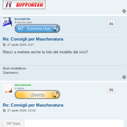
kevinpirola
Extreme User
Re: Consigli per Mascheratura
M
27 aprile 2026, 9:27
e
s
Riesci a mettere anche la foto del modello dal vivo?
s
a
g
g
i
Buon modellismo
o
Gianmarco
microciccio
L'eletto
Re: Consigli per Mascheratura
M
27 aprile 2026, 10:03
e
s
s
Off Topic
a