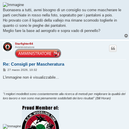
e
s
s
Buonasera a tutti, avrei bisogno di un consiglio su come mascherare le
a
g
parti cerchiate in rosso nella foto, sopratutto per i pantaloni a pois.
g
Ho provato con il liquidò della vallejo ma rimane scomodo toglierle in
i
o
quanto ci sono le pieghe dei pantaloni.
Meglio fare la base ad aerografo e sopra vado di pennello?
Starfighter84
Amministratore
Re: Consigli per Mascheratura
M
27 marzo 2026, 10:32
e
s
L'immagine non è visualizzabile...
s
a
g
g
i
"I migliori modellisti sono costantemente alla ricerca di metodi per migliorare la qualità del
o
loro lavoro e non sono mai pienamente soddisfatti dei loro risultati" (Bill Horan)