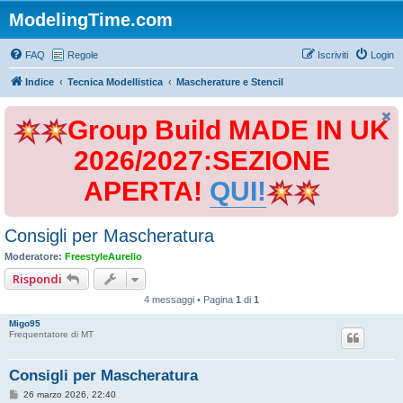
ModelingTime.com
FAQ
Regole
Iscriviti
Login
Indice
Tecnica Modellistica
Mascherature e Stencil
Group Build MADE IN UK
2026/2027:SEZIONE
APERTA!
QUI!
Consigli per Mascheratura
Moderatore:
FreestyleAurelio
Rispondi
4 messaggi • Pagina
1
di
1
Migo95
Frequentatore di MT
Consigli per Mascheratura
M
26 marzo 2026, 22:40