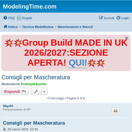
ModelingTime.com
FAQ
Regole
Iscriviti
Login
Indice
Tecnica Modellistica
Mascherature e Stencil
Group Build MADE IN UK
2026/2027:SEZIONE
APERTA!
QUI!
Consigli per Mascheratura
Moderatore:
FreestyleAurelio
Rispondi
4 messaggi • Pagina
1
di
1
Migo95
Frequentatore di MT
Consigli per Mascheratura
M
26 marzo 2026, 22:40