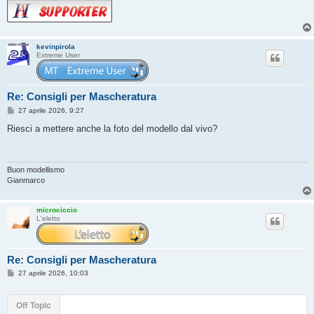
kevinpirola
Extreme User
Re: Consigli per Mascheratura
M
27 aprile 2026, 9:27
e
s
Riesci a mettere anche la foto del modello dal vivo?
s
a
g
g
i
Buon modellismo
o
Gianmarco
microciccio
L'eletto
Re: Consigli per Mascheratura
M
27 aprile 2026, 10:03
e
s
s
Off Topic
a