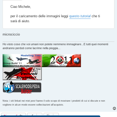
g
g
Ciao Michele,
i
o
per il caricamento delle immagini leggi
questo
tutorial
che ti
sarà di aiuto.
microciccio
Ho visto cose che voi umani non potete nemmeno immaginare...E tutti quei momenti
andranno perduti come lacrime nella pioggia...
Nota: i siti linkati nei miei
post
hanno il solo scopo di mostrare i prodotti di cui si discute e non
vogliono in alcun modo essere sollecitazioni all'acquisto.
Rispondi