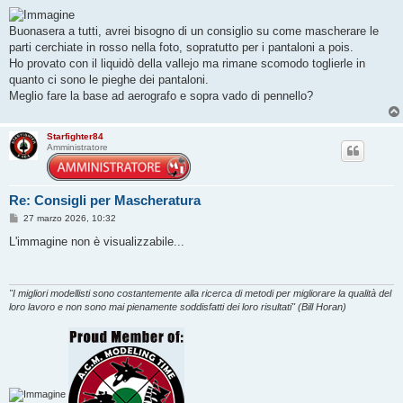
e
s
s
Buonasera a tutti, avrei bisogno di un consiglio su come mascherare le
a
g
parti cerchiate in rosso nella foto, sopratutto per i pantaloni a pois.
g
Ho provato con il liquidò della vallejo ma rimane scomodo toglierle in
i
o
quanto ci sono le pieghe dei pantaloni.
Meglio fare la base ad aerografo e sopra vado di pennello?
Starfighter84
Amministratore
Re: Consigli per Mascheratura
M
27 marzo 2026, 10:32
e
s
L'immagine non è visualizzabile...
s
a
g
g
i
"I migliori modellisti sono costantemente alla ricerca di metodi per migliorare la qualità del
o
loro lavoro e non sono mai pienamente soddisfatti dei loro risultati" (Bill Horan)