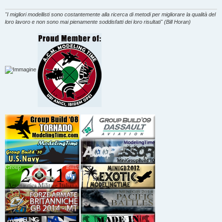
g
g
i
"I migliori modellisti sono costantemente alla ricerca di metodi per migliorare la qualità del
o
loro lavoro e non sono mai pienamente soddisfatti dei loro risultati" (Bill Horan)