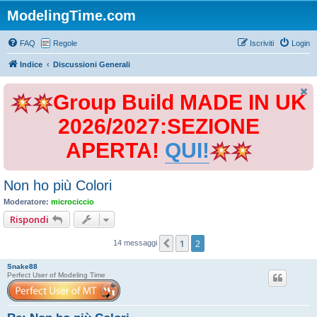
ModelingTime.com
FAQ
Regole
Iscriviti
Login
Indice
Discussioni Generali
Group Build MADE IN UK
2026/2027:SEZIONE
APERTA!
QUI!
Non ho più Colori
Moderatore:
microciccio
Rispondi
1
2
Precedente
14 messaggi
Snake88
Perfect User of Modeling Time