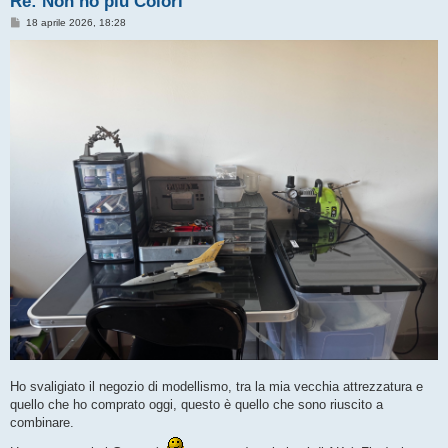
Re: Non ho più Colori
M
18 aprile 2026, 18:28
e
s
s
a
g
g
i
o
Ho svaligiato il negozio di modellismo, tra la mia vecchia attrezzatura e
quello che ho comprato oggi, questo è quello che sono riuscito a
combinare.