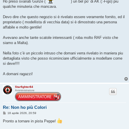
Ho preso svariati Gunze (
) un bel po’ di AK (:-Figo) piu
qualche minuteria che mancava.
Devo dire che questo negozio si è rivelato essere veramente fornito, ed il
proprietario ( modellista di vecchia data) si è dimostrato una persona
affabile e molto gentile!
Avevano anche tante scatole interessanti ( roba molto RAF visto che
siamo a Malta).
Nella foto c’è un piccolo intruso che domani verra rivelato in maniera piu
dettagliata visto che posso ricominciare ufficialmente a modellare come
si deve!!!!
A domani ragazzi!
Starfighter84
Amministratore
Re: Non ho più Colori
M
18 aprile 2026, 20:59
e
s
Pronto a tornare in pista Peppe!
s
a