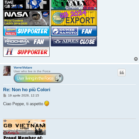
VorreiVolare
User who live in the Force
Re: Non ho più Colori
M
19 aprile 2026, 12:15
e
s
Ciao Peppe, ti aspetto
s
a
g
g
i
o