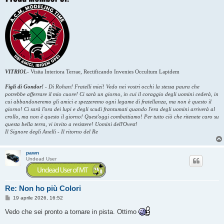
VITRIOL
-
Visita Interiora Terrae, Rectificando Invenies Occultum Lapidem
Figli di Gondor!
-
Di Rohan! Fratelli miei! Vedo nei vostri occhi la stessa paura che
potrebbe afferrare il mio cuore! Ci sarà un giorno, in cui il coraggio degli uomini cederà, in
cui abbandoneremo gli amici e spezzeremo ogni legame di fratellanza, ma non è questo il
giorno! Ci sarà l'ora dei lupi e degli scudi frantumati quando l'era degli uomini arriverà al
crollo, ma non è questo il giorno! Quest'oggi combattiamo! Per tutto ciò che ritenete caro su
questa bella terra, vi invito a resistere! Uomini dell'Ovest!
Il Signore degli Anelli - Il ritorno del Re
pawn
Undead User
Re: Non ho più Colori
M
19 aprile 2026, 16:52
e
s
Vedo che sei pronto a tornare in pista. Ottimo
s
a