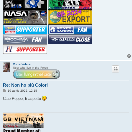
VorreiVolare
User who live in the Force
Re: Non ho più Colori
M
19 aprile 2026, 12:15
e
s
Ciao Peppe, ti aspetto
s
a
g
g
i
o