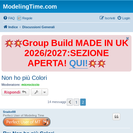
ModelingTime.com
FAQ
Regole
Iscriviti
Login
Indice
Discussioni Generali
Group Build MADE IN UK
2026/2027:SEZIONE
APERTA!
QUI!
Non ho più Colori
Moderatore:
microciccio
Rispondi
1
2
Precedente
14 messaggi
Snake88
Perfect User of Modeling Time