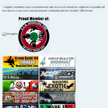
g
g
i
"I migliori modellisti sono costantemente alla ricerca di metodi per migliorare la qualità del
o
loro lavoro e non sono mai pienamente soddisfatti dei loro risultati" (Bill Horan)