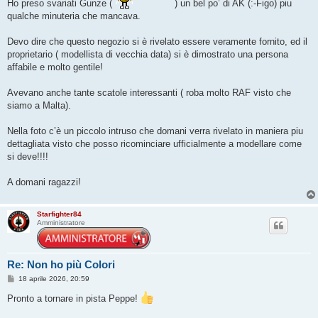
Ho preso svariati Gunze (
) un bel po’ di AK (:-Figo) piu
qualche minuteria che mancava.
Devo dire che questo negozio si è rivelato essere veramente fornito, ed il
proprietario ( modellista di vecchia data) si è dimostrato una persona
affabile e molto gentile!
Avevano anche tante scatole interessanti ( roba molto RAF visto che
siamo a Malta).
Nella foto c’è un piccolo intruso che domani verra rivelato in maniera piu
dettagliata visto che posso ricominciare ufficialmente a modellare come
si deve!!!!
A domani ragazzi!
Starfighter84
Amministratore
Re: Non ho più Colori
M
18 aprile 2026, 20:59
e
s
Pronto a tornare in pista Peppe!
s
a