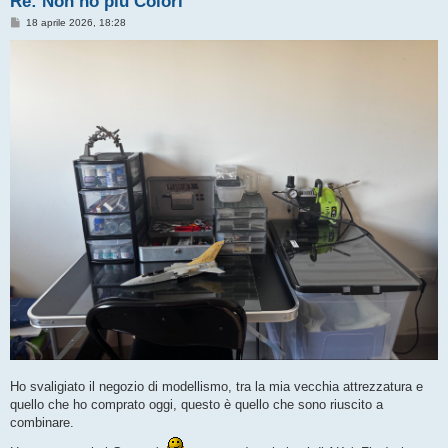
Re: Non ho più Colori
M
18 aprile 2026, 18:28
e
s
s
a
g
g
i
o
Ho svaligiato il negozio di modellismo, tra la mia vecchia attrezzatura e
quello che ho comprato oggi, questo è quello che sono riuscito a
combinare.