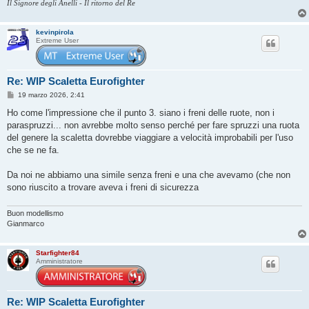
Il Signore degli Anelli - Il ritorno del Re
kevinpirola
Extreme User
Re: WIP Scaletta Eurofighter
M
19 marzo 2026, 2:41
e
s
Ho come l'impressione che il punto 3. siano i freni delle ruote, non i
s
paraspruzzi... non avrebbe molto senso perché per fare spruzzi una ruota
a
g
del genere la scaletta dovrebbe viaggiare a velocità improbabili per l'uso
g
che se ne fa.
i
o
Da noi ne abbiamo una simile senza freni e una che avevamo (che non
sono riuscito a trovare aveva i freni di sicurezza
Buon modellismo
Gianmarco
Starfighter84
Amministratore
Re: WIP Scaletta Eurofighter