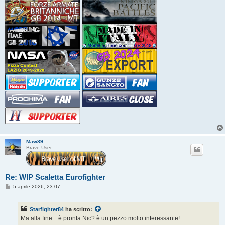
Maw89
Brave User
Re: WIP Scaletta Eurofighter
M
5 aprile 2026, 23:07
e
s
s
Starfighter84
ha scritto:
a
g
Ma alla fine... è pronta Nic? è un pezzo molto interessante!
g