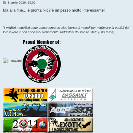
M
3 aprile 2026, 15:02
e
s
Ma alla fine... è pronta Nic? è un pezzo molto interessante!
s
a
g
g
i
"I migliori modellisti sono costantemente alla ricerca di metodi per migliorare la qualità del
o
loro lavoro e non sono mai pienamente soddisfatti dei loro risultati" (Bill Horan)