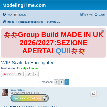
ModelingTime.com
FAQ
Regole
Iscriviti
Login
Indice
Tecnica Modellistica
Stampa 3D
Group Build MADE IN UK
2026/2027:SEZIONE
APERTA!
QUI!
WIP Scaletta Eurofighter
Moderatore:
FreestyleAurelio
Rispondi
1
2
Precedente
15 messaggi
VorreiVolare
User who live in the Force