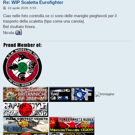
Re: WIP Scaletta Eurofighter
M
10 aprile 2026, 5:53
e
s
Ciao nelle foto controlla se ci sono delle maniglie pieghevoli per il
s
trasporto della scaletta (tipo come una cariola).
a
g
Bel risultato finora.
g
Nicola
i
o