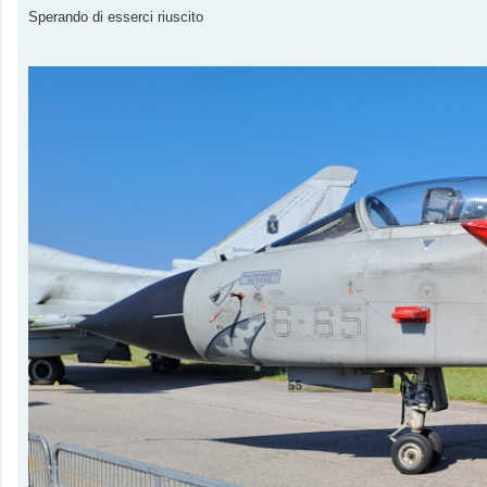
a
g
Sperando di esserci riuscito
g
i
o