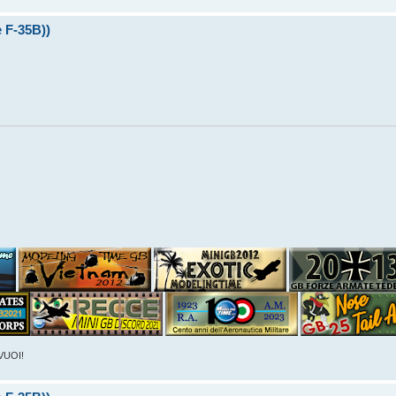
 F-35B))
VUOI!