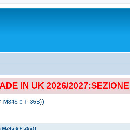
MADE IN UK 2026/2027:SEZION
on M345 e F-35B))
n M345 e F-35B))