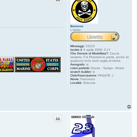
Bonovox
L'eletto
Messaggi:
23123
Iscritto il:
6 aprile 2009, 0:17
Che Genere di Modellista?:
Caccia
moderni, F-4 Phantom in primis, anche se
qualcuno mi fa venir voglia di eliche.
Aerografo:
si
colori preferiti:
Gunze - Tamiya - Alclad
scratch builder:
si
Club/Associazione:
FAIdaTE :)
Nome:
Francesco
Località:
Siracusa
T
o
p