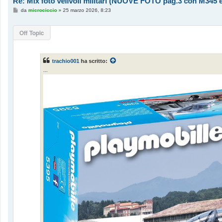
Re: Mix foto velivoli militari (NUOVE FOTO pag.3 con M345 e
M
da
microciccio
»
25 marzo 2026, 8:23
e
s
s
Off Topic
a
g
g
i
o
trachio001
ha scritto:
...