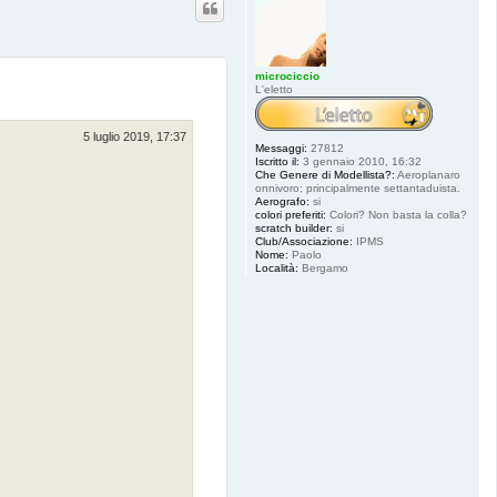
microciccio
L'eletto
5 luglio 2019, 17:37
Messaggi:
27812
Iscritto il:
3 gennaio 2010, 16:32
Che Genere di Modellista?:
Aeroplanaro
onnivoro; principalmente settantaduista.
Aerografo:
si
colori preferiti:
Colori? Non basta la colla?
scratch builder:
si
Club/Associazione:
IPMS
Nome:
Paolo
Località:
Bergamo