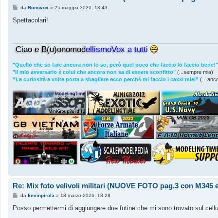
M
da
Bonovox
»
25 maggio 2020, 13:43
e
s
Spettacolari!
s
a
g
g
Ciao e B(u)onomod
ellismoVox a tutti
i
o
"Quello che so fare ancora non lo so, però quel poco che faccio lo faccio bene!"
"Il mio avversario è colui che ancora non sa di essere sconfitto"
(...sempre mia)
”La curiosità a volte porta a sbagliare ecco perché mi faccio i caxxi miei”
(…anco
Re: Mix foto velivoli militari (NUOVE FOTO pag.3 con M345 e
M
da
kevinpirola
»
18 marzo 2026, 18:28
e
s
Posso permettermi di aggiungere due fotine che mi sono trovato sul cellu
s