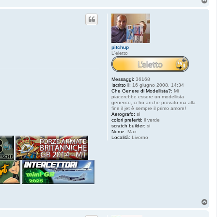
T
o
p
pitchup
L'eletto
Messaggi:
36168
Iscritto il:
16 giugno 2008, 14:34
Che Genere di Modellista?:
Mi
piacerebbe essere un modellista
generico, ci ho anche provato ma alla
fine il jet è sempre il primo amore!
Aerografo:
si
colori preferiti:
il verde
scratch builder:
si
Nome:
Max
Località:
Livorno
T
o
p