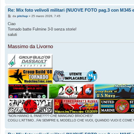
Re: Mix foto velivoli militari (NUOVE FOTO pag.3 con M345 e
M
da
pitchup
»
25 marzo 2026, 7:45
e
s
Ciao
s
Tornado batte Fulmine 3-0 senza storie!
a
g
saluti
g
i
o
Massimo da Livorno
"NON HANNO IL PANE???? CHE MANGINO BRIOCHES"
COGLI L'ATTIMO...FAI SEMPRE IL MODELLO CHE VUOI, QUANDO VUOI E COME 