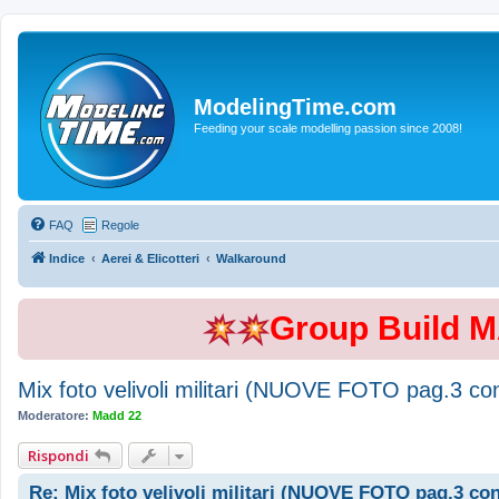
ModelingTime.com
Feeding your scale modelling passion since 2008!
FAQ
Regole
Indice
Aerei & Elicotteri
Walkaround
Group Build 
Mix foto velivoli militari (NUOVE FOTO pag.3 c
Moderatore:
Madd 22
Rispondi
Re: Mix foto velivoli militari (NUOVE FOTO pag.3 co