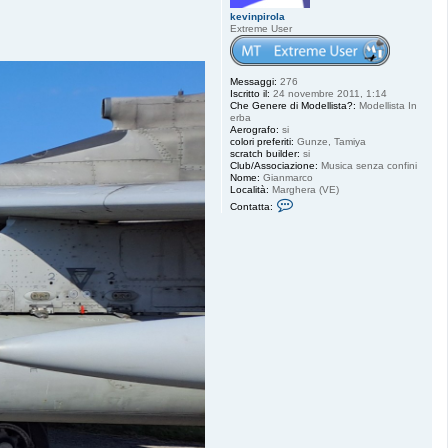
kevinpirola
Extreme User
Messaggi:
276
Iscritto il:
24 novembre 2011, 1:14
Che Genere di Modellista?:
Modellista In
erba
Aerografo:
si
colori preferiti:
Gunze, Tamiya
scratch builder:
si
Club/Associazione:
Musica senza confini
Nome:
Gianmarco
Località:
Marghera (VE)
C
Contatta:
o
n
t
a
t
t
a
k
e
v
i
n
p
i
r
o
l
a