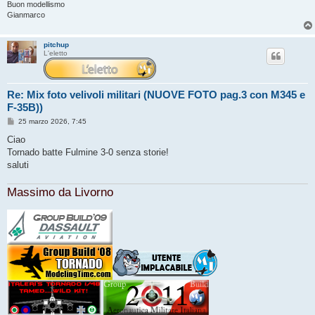
Buon modellismo
Gianmarco
pitchup
L'eletto
Re: Mix foto velivoli militari (NUOVE FOTO pag.3 con M345 e
F-35B))
M
25 marzo 2026, 7:45
e
s
Ciao
s
Tornado batte Fulmine 3-0 senza storie!
a
g
saluti
g
i
o
Massimo da Livorno