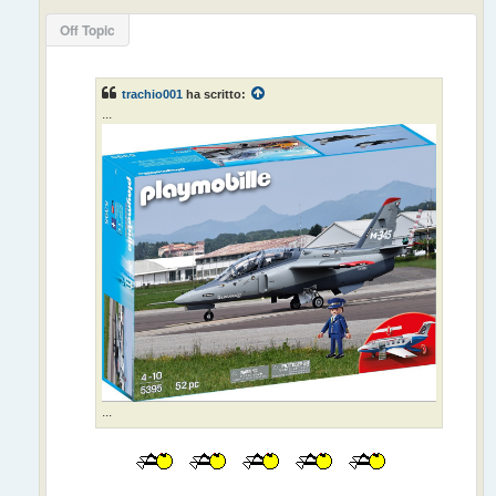
g
g
Off Topic
i
o
trachio001
ha scritto:
...
...