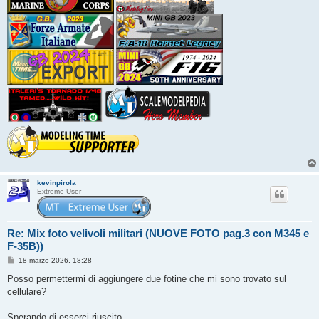
kevinpirola
Extreme User
Re: Mix foto velivoli militari (NUOVE FOTO pag.3 con M345 e
F-35B))
M
18 marzo 2026, 18:28
e
s
Posso permettermi di aggiungere due fotine che mi sono trovato sul
s
cellulare?
a
g
g
Sperando di esserci riuscito