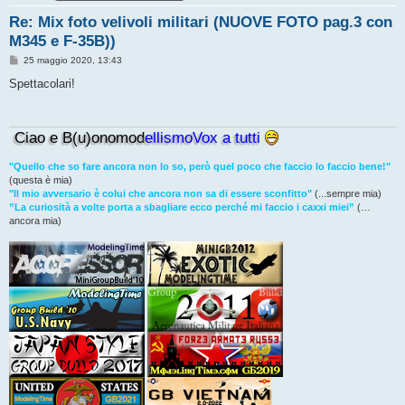
Re: Mix foto velivoli militari (NUOVE FOTO pag.3 con
M345 e F-35B))
M
25 maggio 2020, 13:43
e
s
Spettacolari!
s
a
g
g
Ciao e B(u)onomod
ellismoVox a tutti
i
o
"Quello che so fare ancora non lo so, però quel poco che faccio lo faccio bene!"
(questa è mia)
"Il mio avversario è colui che ancora non sa di essere sconfitto"
(...sempre mia)
”La curiosità a volte porta a sbagliare ecco perché mi faccio i caxxi miei”
(…
ancora mia)