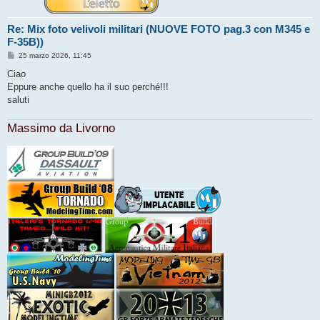
Re: Mix foto velivoli militari (NUOVE FOTO pag.3 con M345 e
F-35B))
M
25 marzo 2026, 11:45
e
s
Ciao
s
Eppure anche quello ha il suo perché!!!
a
g
saluti
g
i
o
Massimo da Livorno