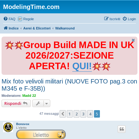
ModelingTime.com
FAQ
Regole
Iscriviti
Login
Indice
Aerei & Elicotteri
Walkaround
Group Build MADE IN UK
2026/2027:SEZIONE
APERTA!
QUI!
Mix foto velivoli militari (NUOVE FOTO pag.3 con
M345 e F-35B))
Moderatore:
Madd 22
Rispondi
1
2
3
4
5
Precedente
47 messaggi
Bonovox
L'eletto