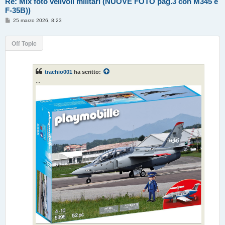
Re: Mix foto velivoli militari (NUOVE FOTO pag.3 con M345 e
F-35B))
M
25 marzo 2026, 8:23
e
s
s
Off Topic
a
g
g
i
o
trachio001
ha scritto:
...