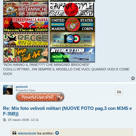
"NON HANNO IL PANE???? CHE MANGINO BRIOCHES"
COGLI L'ATTIMO...FAI SEMPRE IL MODELLO CHE VUOI, QUANDO VUOI E COME
VUOI!
ponisch
Powerful User
Re: Mix foto velivoli militari (NUOVE FOTO pag.3 con M345 e
F-35B))
M
25 marzo 2026, 12:11
e
s
s
microciccio
ha scritto:
a