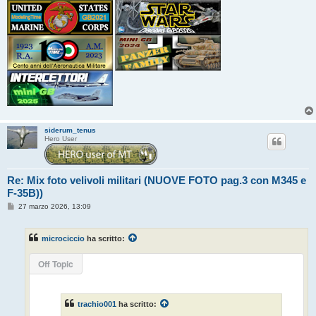
siderum_tenus
Hero User
Re: Mix foto velivoli militari (NUOVE FOTO pag.3 con M345 e
F-35B))
M
27 marzo 2026, 13:09
e
s
s
microciccio
ha scritto:
a
g
g
Off Topic
i
o
trachio001
ha scritto: