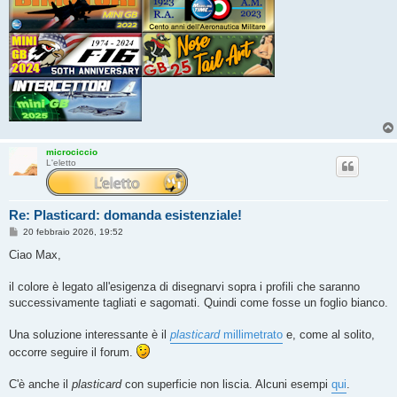
microciccio
L'eletto
Re: Plasticard: domanda esistenziale!
M
20 febbraio 2026, 19:52
e
s
Ciao Max,
s
a
g
il colore è legato all'esigenza di disegnarvi sopra i profili che saranno
g
successivamente tagliati e sagomati. Quindi come fosse un foglio bianco.
i
o
Una soluzione interessante è il
plasticard
millimetrato
e, come al solito,
occorre seguire il forum.
C'è anche il
plasticard
con superficie non liscia. Alcuni esempi
qui
.