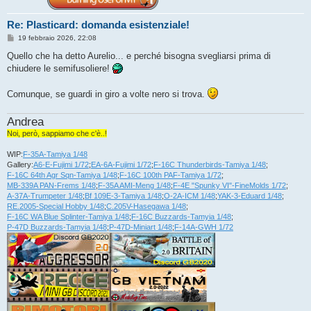
Re: Plasticard: domanda esistenziale!
M
19 febbraio 2026, 22:08
e
s
Quello che ha detto Aurelio... e perché bisogna svegliarsi prima di
s
chiudere le semifusoliere!
a
g
g
Comunque, se guardi in giro a volte nero si trova.
i
o
Andrea
Noi, però, sappiamo che c'è..!
WIP:
F-35A-Tamiya 1/48
Gallery:
A6-E-Fujimi 1/72
;
EA-6A-Fujimi 1/72
;
F-16C Thunderbirds-Tamiya 1/48
;
F-16C 64th Agr Sqn-Tamiya 1/48
;
F-16C 100th PAF-Tamiya 1/72
;
MB-339A PAN-Frems 1/48
;
F-35A AMI-Meng 1/48
;
F-4E "Spunky VI"-FineMolds 1/72
;
A-37A-Trumpeter 1/48
;
Bf 109E-3-Tamiya 1/48
;
O-2A-ICM 1/48
;
YAK-3-Eduard 1/48
;
RE.2005-Special Hobby 1/48
;
C.205V-Hasegawa 1/48
;
F-16C WA Blue Splinter-Tamiya 1/48
;
F-16C Buzzards-Tamyia 1/48
;
P-47D Buzzards-Tamyia 1/48
;
P-47D-Miniart 1/48
;
F-14A-GWH 1/72