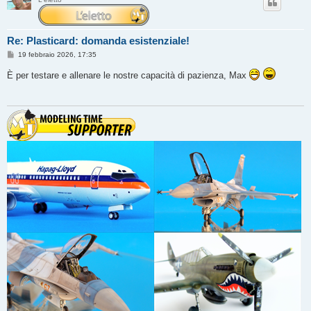
Re: Plasticard: domanda esistenziale!
M
19 febbraio 2026, 17:35
e
s
È per testare e allenare le nostre capacità di pazienza, Max
s
a
g
g
i
o