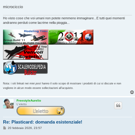
microciccio
Ho visto cose che voi umani non potete nemmeno immaginare...E tutti quei momenti
andranno perduti come lacrime nella pioggia...
Nota: i siti linkati nei miei
post
hanno il solo scopo di mostrare i prodotti di cui si discute e non
vogliono in alcun modo essere sollecitazioni all'acquisto.
FreestyleAurelio
L'eletto
Re: Plasticard: domanda esistenziale!
M
20 febbraio 2026, 23:57
e
s