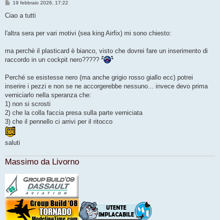
M
19 febbraio 2026, 17:22
e
s
Ciao a tutti
s
a
g
l'altra sera per vari motivi (sea king Airfix) mi sono chiesto:
g
i
o
ma perchè il plasticard è bianco, visto che dovrei fare un inserimento di
raccordo in un cockpit nero?????
Perché se esistesse nero (ma anche grigio rosso giallo ecc) potrei
inserire i pezzi e non se ne accorgerebbe nessuno... invece devo prima
verniciarlo nella speranza che:
1) non si scrosti
2) che la colla faccia presa sulla parte verniciata
3) che il pennello ci arrivi per il ritocco
saluti
Massimo da Livorno