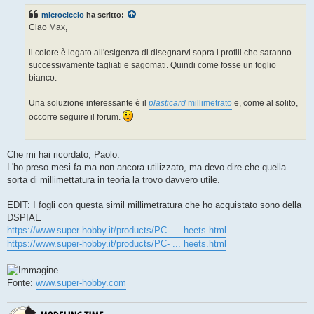
s
microciccio
ha scritto:
a
g
Ciao Max,
g
i
o
il colore è legato all'esigenza di disegnarvi sopra i profili che saranno
successivamente tagliati e sagomati. Quindi come fosse un foglio
bianco.
Una soluzione interessante è il
plasticard
millimetrato
e, come al solito,
occorre seguire il forum.
Che mi hai ricordato, Paolo.
L'ho preso mesi fa ma non ancora utilizzato, ma devo dire che quella
sorta di millimettatura in teoria la trovo davvero utile.
EDIT: I fogli con questa simil millimetratura che ho acquistato sono della
DSPIAE
https://www.super-hobby.it/products/PC- ... heets.html
https://www.super-hobby.it/products/PC- ... heets.html
Fonte:
www.super-hobby.com