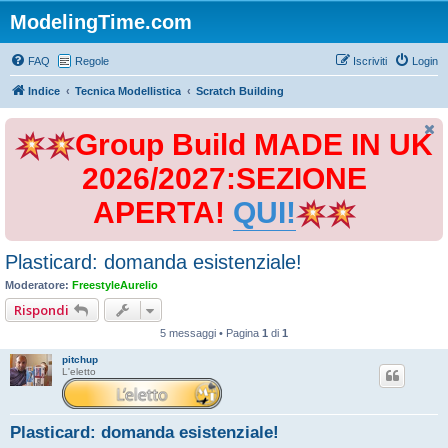
ModelingTime.com
FAQ
Regole
Iscriviti
Login
Indice
Tecnica Modellistica
Scratch Building
Group Build MADE IN UK
2026/2027:SEZIONE
APERTA!
QUI!
Plasticard: domanda esistenziale!
Moderatore:
FreestyleAurelio
Rispondi
5 messaggi • Pagina
1
di
1
pitchup
L'eletto
Plasticard: domanda esistenziale!