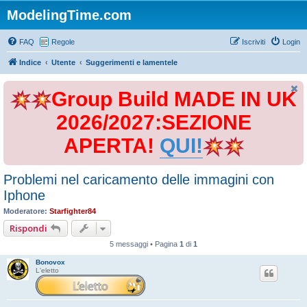
ModelingTime.com
FAQ
Regole
Iscriviti
Login
Indice
Utente
Suggerimenti e lamentele
Group Build MADE IN UK
2026/2027:SEZIONE
APERTA!
QUI!
Problemi nel caricamento delle immagini con
Iphone
Moderatore:
Starfighter84
Rispondi
5 messaggi • Pagina
1
di
1
Bonovox
L'eletto