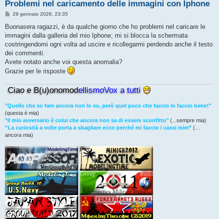
Problemi nel caricamento delle immagini con Iphone
M
29 gennaio 2026, 23:35
e
s
Buonasera ragazzi, è da qualche giorno che ho problemi nel caricare le
s
immagini dalla galleria del mio Iphone; mi si blocca la schermata
a
g
costringendomi ogni volta ad uscire e ricollegarmi perdendo anche il testo
g
dei commenti.
i
o
Avete notato anche voi questa anomalia?
Grazie per le risposte
Ciao e B(u)onomod
ellismoVox a tutti
"Quello che so fare ancora non lo so, però quel poco che faccio lo faccio bene!"
(questa è mia)
"Il mio avversario è colui che ancora non sa di essere sconfitto"
(...sempre mia)
”La curiosità a volte porta a sbagliare ecco perché mi faccio i caxxi miei”
(…
ancora mia)