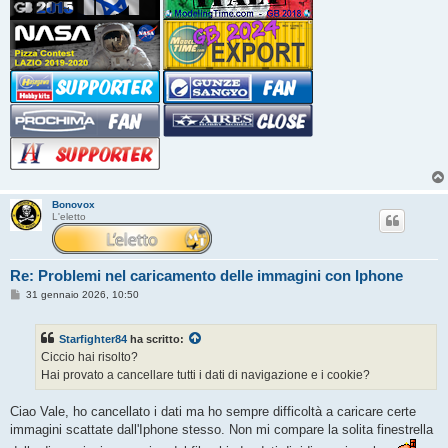
Bonovox
L'eletto
Re: Problemi nel caricamento delle immagini con Iphone
M
31 gennaio 2026, 10:50
e
s
s
Starfighter84
ha scritto:
a
g
Ciccio hai risolto?
g
Hai provato a cancellare tutti i dati di navigazione e i cookie?
i
o
Ciao Vale, ho cancellato i dati ma ho sempre difficoltà a caricare certe
immagini scattate dall'Iphone stesso. Non mi compare la solita finestrella