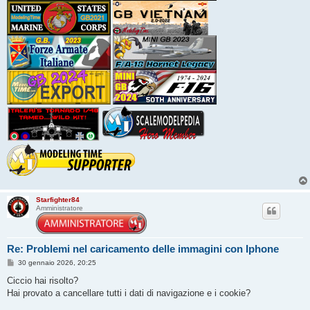
Starfighter84
Amministratore
Re: Problemi nel caricamento delle immagini con Iphone
M
30 gennaio 2026, 20:25
e
s
Ciccio hai risolto?
s
Hai provato a cancellare tutti i dati di navigazione e i cookie?
a
g