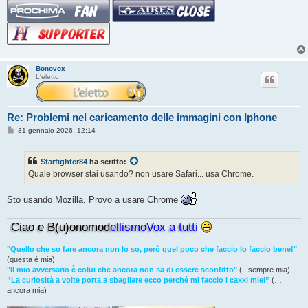
Bonovox
L'eletto
Re: Problemi nel caricamento delle immagini con Iphone
M
31 gennaio 2026, 12:14
e
s
s
Starfighter84
ha scritto:
a
g
Quale browser stai usando? non usare Safari... usa Chrome.
g
i
o
Sto usando Mozilla. Provo a usare Chrome
Ciao e B(u)onomod
ellismoVox a tutti
"Quello che so fare ancora non lo so, però quel poco che faccio lo faccio bene!"
(questa è mia)
"Il mio avversario è colui che ancora non sa di essere sconfitto"
(...sempre mia)
”La curiosità a volte porta a sbagliare ecco perché mi faccio i caxxi miei”
(…
ancora mia)