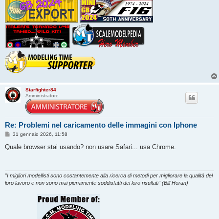
Starfighter84
Amministratore
Re: Problemi nel caricamento delle immagini con Iphone
M
31 gennaio 2026, 11:58
e
s
Quale browser stai usando? non usare Safari... usa Chrome.
s
a
g
g
i
"I migliori modellisti sono costantemente alla ricerca di metodi per migliorare la qualità del
o
loro lavoro e non sono mai pienamente soddisfatti dei loro risultati" (Bill Horan)