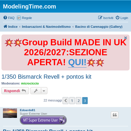
ModelingTime.com
FAQ
Regole
Iscriviti
Login
Indice
Imbarcazioni & Navimodellismo
Bacino di Carenaggio (Gallery)
Group Build MADE IN UK
2026/2027:SEZIONE
APERTA!
QUI!
1/350 Bismarck Revell + pontos kit
Moderatore:
microciccio
Rispondi
1
2
3
Precedente
22 messaggi
Edoardo81
Super Extreme User