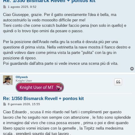
Re: 1/350 Bismarck Revell + pontos kit
M
1 agosto 2025, 9:52
e
s
Ciao Giuseppe, grazie. Per il gatto onestamente l'dea è bella, ma
s
autocostruirlo la vedo moooolto difficile per me!
a
g
Tieni conto che come scratch builder faccio pena (non solo in quello) e
g
quindi o lo trovo tipo omini da posare o passo.
i
o
Per la posizione dell'Arado nella gru la scelta è dovuta più per una
questione di prima vista. Nella vetrinetta la nave mostra il fianco destro e
quindi volevo dare come prima vista la parte "pulita" con la gru in
posizione di riposo.
Poi guardando dall'altra parte si vede invece una scena più di vita.
Ollyweb
Knight User
Re: 1/350 Bismarck Revell + pontos kit
M
8 gennaio 2026, 15:55
e
s
Ciao Edoardo , scusa il mio ritardo nel farti i complimenti per questo
s
lavoro che ho seguito non sempre con attenzione , le foto sono splendide
a
g
e immagino dal vivo che cosa possa essere , prima o poi e direi quando
g
libero spazio vorrei iniziare con la gemelle , la Tirpitz nella medesima
i
o
scala , prenderò spunto dal tuo lavoro .