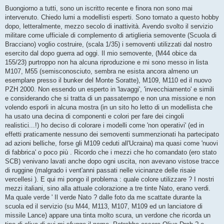
e
s
Buongiorno a tutti, sono un iscritto recente e finora non sono mai
s
intervenuto. Chiedo lumi a modellisti esperti. Sono tornato a questo hobby
a
g
dopo, letteralmente, mezzo secolo di inattività. Avendo svolto il servizio
g
militare come ufficiale di complemento di artiglieria semovente (Scuola di
i
o
Bracciano) voglio costruire, (scala 1/35) i semoventi utilizzati dal nostro
esercito dal dopo guerra ad oggi. Il mio semovente, (M44 obice da
155/23) purtroppo non ha alcuna riproduzione e mi sono messo in lista
M107, M55 (semisconosciuto, sembra ne esista ancora almeno un
esemplare presso il bunker del Monte Soratte), M109, M110 ed il nuovo
PZH 2000. Non essendo un esperto in 'lavaggi', 'invecchiamento' e simili
e considerando che si tratta di un passatempo e non una missione e non
volendo esporli in alcuna mostra (in un sito ho letto di un modellista che
ha usato una decina di componenti e colori per fare dei cingoli
realistici...!) ho deciso di colorare i modelli come 'non operativi' (ed in
effetti praticamente nessuno dei semoventi summenzionati ha partecipato
ad azioni belliche, forse gli M109 ceduti all'Ucraina) ma quasi come 'nuovi
di fabbrica' o poco più . Ricordo che i mezzi che ho comandato (ero stato
SCB) venivano lavati anche dopo ogni uscita, non avevano vistose tracce
di ruggine (malgrado i vent'anni passati nelle vicinanze delle risaie
vercellesi ). E qui mi pongo il problema : quale colore utilizzare ? I nostri
mezzi italiani, sino alla attuale colorazione a tre tinte Nato, erano verdi.
Ma quale verde ' Il verde Nato ? dalle foto da me scattate durante la
scuola ed il servizio (su M44, M113, M107, M109 ed un lanciatore di
missile Lance) appare una tinta molto scura, un verdone che ricorda un