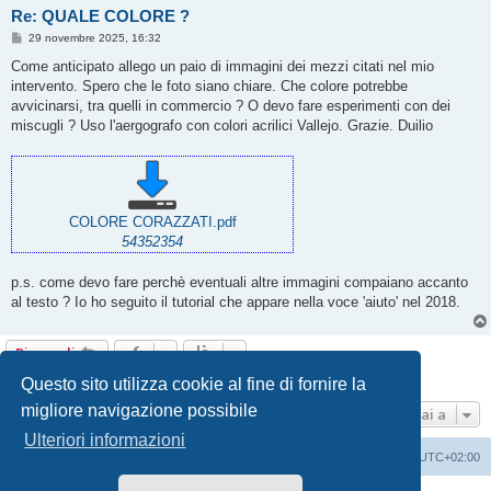
Re: QUALE COLORE ?
M
29 novembre 2025, 16:32
e
s
Come anticipato allego un paio di immagini dei mezzi citati nel mio
s
intervento. Spero che le foto siano chiare. Che colore potrebbe
a
g
avvicinarsi, tra quelli in commercio ? O devo fare esperimenti con dei
g
miscugli ? Uso l'aergografo con colori acrilici Vallejo. Grazie. Duilio
i
o
COLORE CORAZZATI.pdf
54352354
p.s. come devo fare perchè eventuali altre immagini compaiano accanto
al testo ? Io ho seguito il tutorial che appare nella voce 'aiuto' nel 2018.
Rispondi
4 messaggi • Pagina
1
di
1
Questo sito utilizza cookie al fine di fornire la
migliore navigazione possibile
Vai a
Ulteriori informazioni
Indice
Contattaci
Cancella cookie
Tutti gli orari sono
UTC+02:00