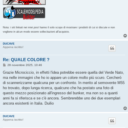
Nota: i siti linkati nei miei
post
hanno il solo scopo di mostrare i prodotti di cui si discute e non
vogliono in alcun modo essere sollecitazioni all'acquisto.
DUCAVE
Appena iscritto!
Re: QUALE COLORE ?
M
28 novembre 2025, 10:46
e
s
Grazie Microciccio, in effetti l'idea potrebbe essere quella del Verde Nato,
s
ma nelle immagini che ho io appare un colore molto più scuro. Cercherò
a
g
di scannerizzarne qualcuna per un confronto. In merito al semovente M55
g
ho trovato, dopo lunga ricerca, qualcuno che ha postato una foto di
i
o
questo mezzo posizionato all'ingresso del bunker, ma non so a quanti
anni fa si riferisca e se c'è ancora. Sembrerebbe uno dei due esemplari
ancora esistenti in Italia. Duilio
DUCAVE
Appena iscritto!