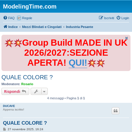
ModelingTime.com
FAQ
Regole
Iscriviti
Login
Indice
Mezzi Blindati e Cingolati
Industria Pesante
Group Build MADE IN UK
2026/2027:SEZIONE
APERTA!
QUI!
QUALE COLORE ?
Moderatore:
Rosario
Rispondi
4 messaggi • Pagina
1
di
1
DUCAVE
Appena iscritto!
QUALE COLORE ?
M
27 novembre 2025, 16:24