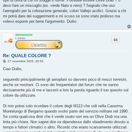
tipo di oliva di cui mi sfugge il nome. Potrebbe essere Olive Drab ? o
devo fare un miscuglio (es. verde Nato e nero) ? Segnalo che uso
l'aerografo per la colorazione generale, colori Vallejo acrilici. Grazie a chi
mi potrà dare dei suggerimenti e mi scuso se sono stato prolisso ma
volevo esporre per bene l'argomento. Duilio.
microciccio
L'eletto
Re: QUALE COLORE ?
M
27 novembre 2025, 20:53
e
s
Ciao Duilio,
s
a
g
seguendo principalmente gli aeroplani so davvero poco di mezzi terrestri,
g
anche se nostrani. Ci sono dei frequentatori del forum che ne sanno
i
o
decisamente più di me e lascerò a loro la parola riguardo il tuo quesito sul
colore da utilizzare.
Di mio potrei solo ricordare il colore degli M113 che vidi nella Caserma
Montelungo di Bergamo quando svolsi parte del servizio militare nel 1990.
Se conta qualcosa direi che il verde usato non era un Olive Drab ma una
tinta più chiara. Non saprei dire se dipendesse dallo sbiadimento dovuto a
tempo e fattori climatici o altro. Ricordo che erano scarsamente utilizzati