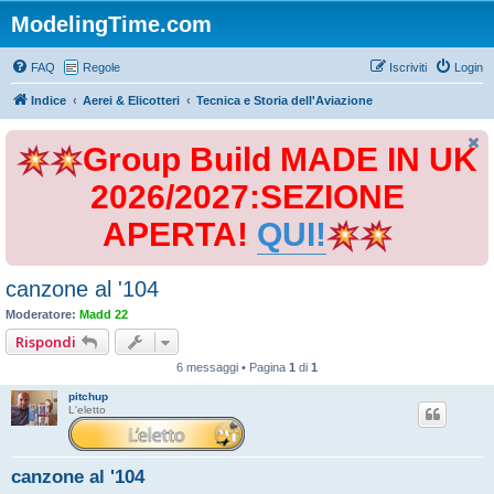
ModelingTime.com
FAQ
Regole
Iscriviti
Login
Indice
Aerei & Elicotteri
Tecnica e Storia dell'Aviazione
Group Build MADE IN UK
2026/2027:SEZIONE
APERTA!
QUI!
canzone al '104
Moderatore:
Madd 22
Rispondi
6 messaggi • Pagina
1
di
1
pitchup
L'eletto
canzone al '104