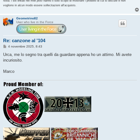
Nota: i siti linkati nei miei
post
hanno il solo scopo di mostrare i prodotti di cui si discute e non
vogliono in alcun modo essere sollecitazioni all'acquisto.
Geometrino82
User who live in the Force
Re: canzone al '104
M
4 novembre 2025, 8:43
e
s
Urca, me lo segno tra quelli da guardare appena ho un attimo. Mi avete
s
incuriosito.
a
g
g
Marco
i
o