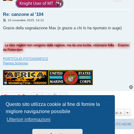
Re: canzone al '104
M
10 novembre 2025, 14:12
e
s
Grazie della segnalazione Max (e grazie a chi lo ha riportato in auge)
s
a
g
g
i
Le idee migliori non vengono dalla ragione, ma da una lucida, visionaria follia. - Erasmo
o
da Rotterdam
PORTFOLIO FOTOGRAFICO
Pianeta Scherma
Rispondi
6 messaggi • Pagina
1
di
1
Questo sito utilizza cookie al fine di fornire la
migliore navigazione possibile
Vai a
Ulteriori informazioni
Indice
Contattaci
Cancella cookie
Tutti gli orari sono
UTC+02:00