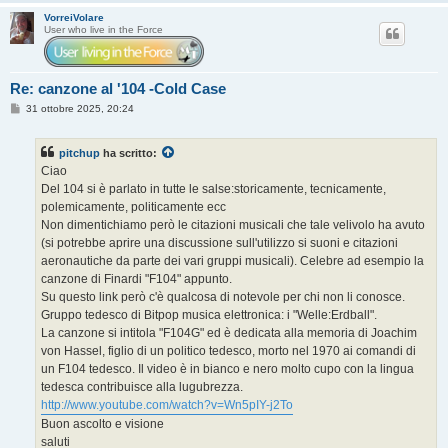
VorreiVolare
User who live in the Force
Re: canzone al '104 -Cold Case
M
31 ottobre 2025, 20:24
e
s
s
pitchup
ha scritto:
a
g
Ciao
g
Del 104 si è parlato in tutte le salse:storicamente, tecnicamente,
i
o
polemicamente, politicamente ecc
Non dimentichiamo però le citazioni musicali che tale velivolo ha avuto
(si potrebbe aprire una discussione sull'utilizzo si suoni e citazioni
aeronautiche da parte dei vari gruppi musicali). Celebre ad esempio la
canzone di Finardi "F104" appunto.
Su questo link però c'è qualcosa di notevole per chi non li conosce.
Gruppo tedesco di Bitpop musica elettronica: i "Welle:Erdball".
La canzone si intitola "F104G" ed è dedicata alla memoria di Joachim
von Hassel, figlio di un politico tedesco, morto nel 1970 ai comandi di
un F104 tedesco. Il video è in bianco e nero molto cupo con la lingua
tedesca contribuisce alla lugubrezza.
http://www.youtube.com/watch?v=Wn5pIY-j2To
Buon ascolto e visione
saluti