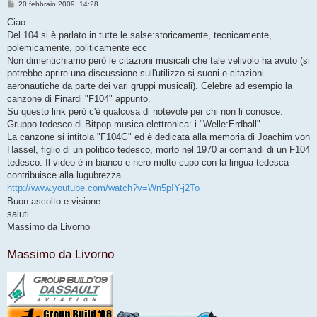
M
20 febbraio 2009, 14:28
e
s
Ciao
s
Del 104 si è parlato in tutte le salse:storicamente, tecnicamente,
a
g
polemicamente, politicamente ecc
g
Non dimentichiamo però le citazioni musicali che tale velivolo ha avuto (si
i
o
potrebbe aprire una discussione sull'utilizzo si suoni e citazioni
aeronautiche da parte dei vari gruppi musicali). Celebre ad esempio la
canzone di Finardi "F104" appunto.
Su questo link però c'è qualcosa di notevole per chi non li conosce.
Gruppo tedesco di Bitpop musica elettronica: i "Welle:Erdball".
La canzone si intitola "F104G" ed è dedicata alla memoria di Joachim von
Hassel, figlio di un politico tedesco, morto nel 1970 ai comandi di un F104
tedesco. Il video è in bianco e nero molto cupo con la lingua tedesca
contribuisce alla lugubrezza.
http://www.youtube.com/watch?v=Wn5pIY-j2To
Buon ascolto e visione
saluti
Massimo da Livorno
Massimo da Livorno