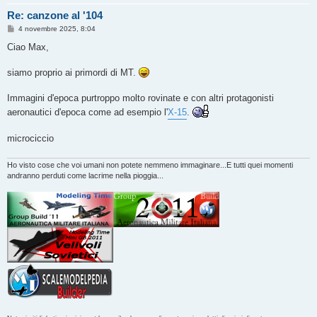
Re: canzone al '104
M
4 novembre 2025, 8:04
e
s
Ciao Max,
s
a
g
siamo proprio ai primordi di MT.
g
i
o
Immagini d'epoca purtroppo molto rovinate e con altri protagonisti
aeronautici d'epoca come ad esempio l'
X-15
.
microciccio
Ho visto cose che voi umani non potete nemmeno immaginare...E tutti quei momenti
andranno perduti come lacrime nella pioggia...