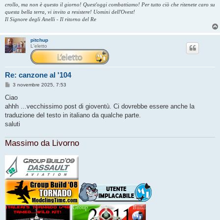
crollo, ma non è questo il giorno! Quest'oggi combattiamo! Per tutto ciò che ritenete caro su
questa bella terra, vi invito a resistere! Uomini dell'Ovest!
Il Signore degli Anelli - Il ritorno del Re
pitchup
L'eletto
Re: canzone al '104
M
3 novembre 2025, 7:53
e
s
Ciao
s
ahhh ...vecchissimo post di gioventù. Ci dovrebbe essere anche la
a
g
traduzione del testo in italiano da qualche parte.
g
saluti
i
o
Massimo da Livorno