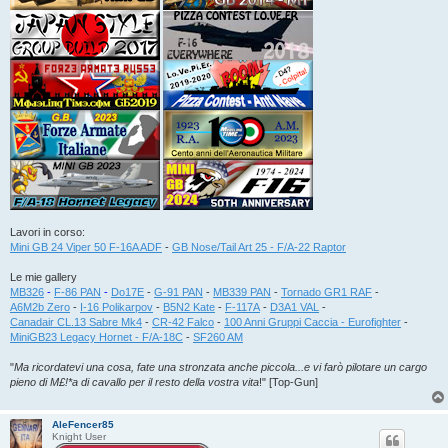
Lavori in corso:
Mini GB 24 Viper 50 F-16A ADF
-
GB Nose/Tail Art 25 - F/A-22 Raptor
Le mie gallery
MB326
-
F-86 PAN
-
Do17E
-
G-91 PAN
-
MB339 PAN
-
Tornado GR1 RAF
-
A6M2b Zero
-
I-16 Polikarpov
-
B5N2 Kate
-
F-117A
-
D3A1 VAL
-
Canadair CL.13 Sabre Mk4
-
CR-42 Falco
-
100 Anni Gruppi Caccia - Eurofighter
-
MiniGB23 Legacy Hornet - F/A-18C
-
SF260 AM
"
Ma ricordatevi una cosa, fate una stronzata anche piccola...e vi farò pilotare un cargo
pieno di M£!*a di cavallo per il resto della vostra vita
!" [Top-Gun]
AleFencer85
Knight User