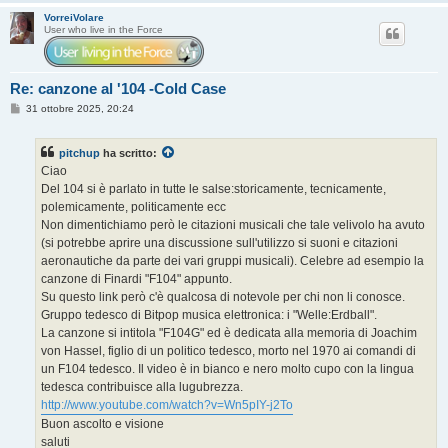
VorreiVolare
User who live in the Force
Re: canzone al '104 -Cold Case
M
31 ottobre 2025, 20:24
e
s
s
pitchup
ha scritto:
a
g
Ciao
g
Del 104 si è parlato in tutte le salse:storicamente, tecnicamente,
i
o
polemicamente, politicamente ecc
Non dimentichiamo però le citazioni musicali che tale velivolo ha avuto
(si potrebbe aprire una discussione sull'utilizzo si suoni e citazioni
aeronautiche da parte dei vari gruppi musicali). Celebre ad esempio la
canzone di Finardi "F104" appunto.
Su questo link però c'è qualcosa di notevole per chi non li conosce.
Gruppo tedesco di Bitpop musica elettronica: i "Welle:Erdball".
La canzone si intitola "F104G" ed è dedicata alla memoria di Joachim
von Hassel, figlio di un politico tedesco, morto nel 1970 ai comandi di
un F104 tedesco. Il video è in bianco e nero molto cupo con la lingua
tedesca contribuisce alla lugubrezza.
http://www.youtube.com/watch?v=Wn5pIY-j2To
Buon ascolto e visione
saluti