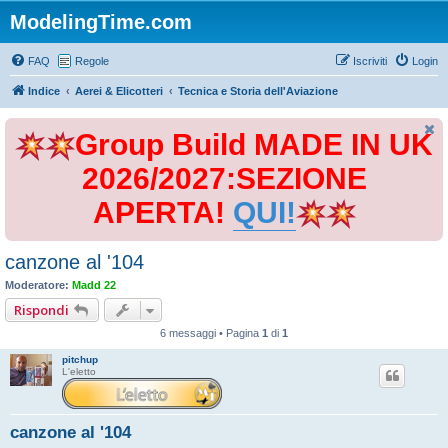
ModelingTime.com
FAQ
Regole
Iscriviti
Login
Indice
Aerei & Elicotteri
Tecnica e Storia dell'Aviazione
Group Build MADE IN UK
2026/2027:SEZIONE
APERTA!
QUI!
canzone al '104
Moderatore:
Madd 22
Rispondi
6 messaggi • Pagina
1
di
1
pitchup
L'eletto
canzone al '104