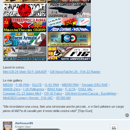
Lavori in corso:
Mini GB 24 Viper 50 F-16A ADF
-
GB Nose/Tail Art 25 - F/A-22 Raptor
Le mie gallery
MB326
-
F-86 PAN
-
Do17E
-
G-91 PAN
-
MB339 PAN
-
Tornado GR1 RAF
-
A6M2b Zero
-
I-16 Polikarpov
-
B5N2 Kate
-
F-117A
-
D3A1 VAL
-
Canadair CL.13 Sabre Mk4
-
CR-42 Falco
-
100 Anni Gruppi Caccia - Eurofighter
-
MiniGB23 Legacy Hornet - F/A-18C
-
SF260 AM
"
Ma ricordatevi una cosa, fate una stronzata anche piccola...e vi farò pilotare un cargo
pieno di M£!*a di cavallo per il resto della vostra vita
!" [Top-Gun]
AleFencer85
Knight User