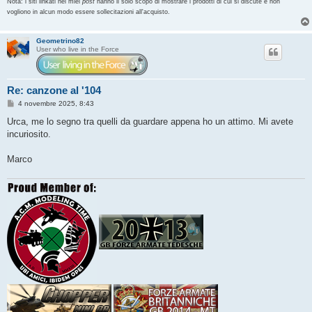
Nota: i siti linkati nei miei
post
hanno il solo scopo di mostrare i prodotti di cui si discute e non
vogliono in alcun modo essere sollecitazioni all'acquisto.
Geometrino82
User who live in the Force
Re: canzone al '104
M
4 novembre 2025, 8:43
e
s
Urca, me lo segno tra quelli da guardare appena ho un attimo. Mi avete
s
incuriosito.
a
g
g
Marco
i
o