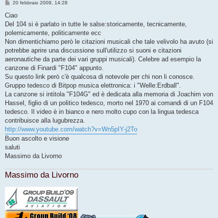
M
20 febbraio 2009, 14:28
e
s
Ciao
s
Del 104 si è parlato in tutte le salse:storicamente, tecnicamente,
a
g
polemicamente, politicamente ecc
g
Non dimentichiamo però le citazioni musicali che tale velivolo ha avuto (si
i
o
potrebbe aprire una discussione sull'utilizzo si suoni e citazioni
aeronautiche da parte dei vari gruppi musicali). Celebre ad esempio la
canzone di Finardi "F104" appunto.
Su questo link però c'è qualcosa di notevole per chi non li conosce.
Gruppo tedesco di Bitpop musica elettronica: i "Welle:Erdball".
La canzone si intitola "F104G" ed è dedicata alla memoria di Joachim von
Hassel, figlio di un politico tedesco, morto nel 1970 ai comandi di un F104
tedesco. Il video è in bianco e nero molto cupo con la lingua tedesca
contribuisce alla lugubrezza.
http://www.youtube.com/watch?v=Wn5pIY-j2To
Buon ascolto e visione
saluti
Massimo da Livorno
Massimo da Livorno