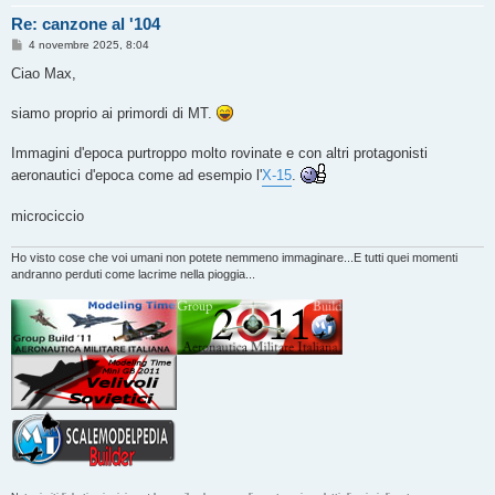
Re: canzone al '104
M
4 novembre 2025, 8:04
e
s
Ciao Max,
s
a
g
siamo proprio ai primordi di MT.
g
i
o
Immagini d'epoca purtroppo molto rovinate e con altri protagonisti
aeronautici d'epoca come ad esempio l'
X-15
.
microciccio
Ho visto cose che voi umani non potete nemmeno immaginare...E tutti quei momenti
andranno perduti come lacrime nella pioggia...