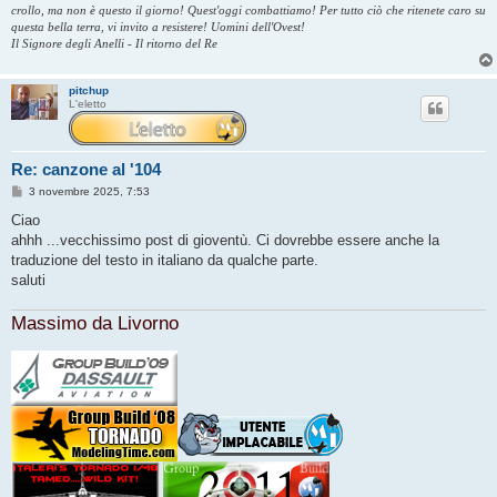
crollo, ma non è questo il giorno! Quest'oggi combattiamo! Per tutto ciò che ritenete caro su
questa bella terra, vi invito a resistere! Uomini dell'Ovest!
Il Signore degli Anelli - Il ritorno del Re
pitchup
L'eletto
Re: canzone al '104
M
3 novembre 2025, 7:53
e
s
Ciao
s
ahhh ...vecchissimo post di gioventù. Ci dovrebbe essere anche la
a
g
traduzione del testo in italiano da qualche parte.
g
saluti
i
o
Massimo da Livorno