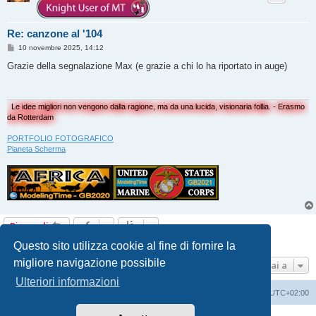
Re: canzone al '104
M
10 novembre 2025, 14:12
e
s
Grazie della segnalazione Max (e grazie a chi lo ha riportato in auge)
s
a
g
g
i
Le idee migliori non vengono dalla ragione, ma da una lucida, visionaria follia. - Erasmo
o
da Rotterdam
PORTFOLIO FOTOGRAFICO
Pianeta Scherma
Rispondi
6 messaggi • Pagina
1
di
1
Questo sito utilizza cookie al fine di fornire la
migliore navigazione possibile
Vai a
Ulteriori informazioni
Indice
Contattaci
Cancella cookie
Tutti gli orari sono
UTC+02:00