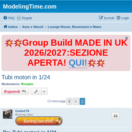
ModelingTime.com
FAQ
Regole
Iscriviti
Login
Indice
Auto e Veicoli
Lounge Room, Recensioni e News
Group Build MADE IN UK
2026/2027:SEZIONE
APERTA!
QUI!
Tubi motori in 1/24
Moderatore:
Rosario
Rispondi
1
2
Precedente
13 messaggi
Carbo178
Burning User