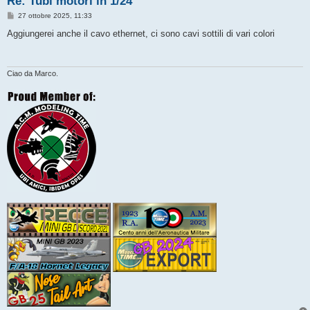
Re: Tubi motori in 1/24
M
27 ottobre 2025, 11:33
e
s
Aggiungerei anche il cavo ethernet, ci sono cavi sottili di vari colori
s
a
g
g
i
Ciao da Marco.
o