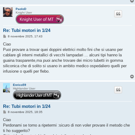
PaoloD
Knight User
Re: Tubi motori in 1/24
M
8 novembre 2025, 17:43
e
s
Ciao
s
Puoi provare a trovar quei doppini elettrici molto fini che si usano per
a
g
cablare gli interni metallici di vecchi lampadari ... alcuni tipi hanno la
g
guaina trasparente,ma puoi anche trovare dei micro tubetti in gomma
i
o
siliconica che di solito si usano in ambito medico ospedaliero quelli per
infusione o quelli per flebo.
Enrico59
Highlander User
Re: Tubi motori in 1/24
M
8 novembre 2025, 18:35
e
s
Ciao
s
Perdonami se torno a ripetermi :sicuro di non voler provare il metodo che
a
g
ti ho suggerito?
g