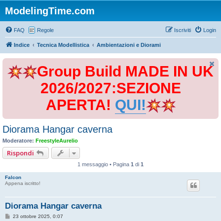
ModelingTime.com
FAQ
Regole
Iscriviti
Login
Indice
Tecnica Modellistica
Ambientazioni e Diorami
Group Build MADE IN UK
2026/2027:SEZIONE
APERTA!
QUI!
Diorama Hangar caverna
Moderatore:
FreestyleAurelio
Rispondi
1 messaggio • Pagina
1
di
1
Falcon
Appena iscritto!
Diorama Hangar caverna
M
23 ottobre 2025, 0:07