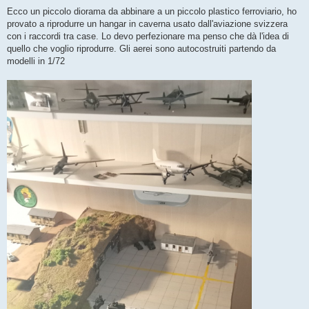
e
s
Ecco un piccolo diorama da abbinare a un piccolo plastico ferroviario, ho
s
provato a riprodurre un hangar in caverna usato dall'aviazione svizzera
a
g
con i raccordi tra case. Lo devo perfezionare ma penso che dà l'idea di
g
quello che voglio riprodurre. Gli aerei sono autocostruiti partendo da
i
o
modelli in 1/72