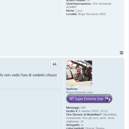
scratch builder:
si
Club/Associazione:
Che domande..
ACMMT
Nome:
Luca
Località:
Briga Novarese (NO)
T
o
p
lo non vedo l'ora di vederlo chiuso
Spillone
Super Extreme User
Messaggi:
480
Iscritto il:
6 ottobre 2010, 15:22
Che Genere di Modellista?:
Modellista
contarivetti. Con gli anni, però, sono
migliorato :-D
Aerografo:
si
colori preferiti:
Gunze Tamiya