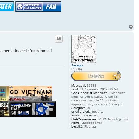
i
g
h
t
e
r
8
T
4
o
p
emamente fedele! Complimenti!
Jacopo
L'eletto
Messaggi:
17188
Iscritto il:
4 gennaio 2012, 19:54
Che Genere di Modellista?:
Modellista
generico con la passione del 48,
raramente lavoro in 72 per il resto
apprezzo tutti gli aerei dal '39 in poi!
Aerografo:
si
colori preferiti:
troppi...
scratch builder:
no
Club/Associazione:
ACM. Modeling Time
Nome:
Jacopo Ferrari
Località:
Fidenza