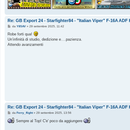
Re: GB Export 24 - Starfighter84 - "Italian Viper" F-16A AD
M
da
Y85AV
»
29 settembre 2025, 11:42
e
s
Robe forti qua!
s
Un’infinità di studio, dedizione e….pazienza.
a
g
Attendo avanzamenti
g
i
o
Re: GB Export 24 - Starfighter84 - "Italian Viper" F-16A AD
M
da
Ferry_flight
»
29 settembre 2025, 13:56
e
s
Sempre al Top! C'e' poco da aggiungere
s
a
g