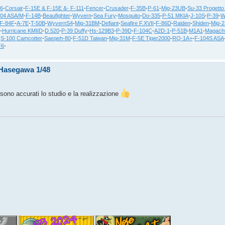
36
-
Corsair
-
F-15E & F-15E &- F-111
-
Fencer
-
Crusader
-
F-35B
-
P-61
-
Mig-23UB
-
Su-33 Progetto
104 ASA/M
-
F-14B
-
Beaufighter
-
Wyvern
-
Sea Fury
-
Mosquito
-
Do-335
-
P-51 MKIA
-
J-10S
-
P-39
-
W
F-84F
-
A-7E
-
T-50B
-
WyvernS4
-
Mig-31BM
-
Defiant
-
Seafire F.XVII
-
F-86D
-
Raiden
-
Shiden
-
Mig-
-
Hurricane KMIID
-
D.520
-
P-39 Duffy
-
Hs-129B3
-
P-39D
-
F-104C
-
A2D-1
-
P-51B
-
M1A1
-
Magach
-
S-100 Camcotter
-
Saeqeh-80
-
F-51D Taiwan
-
Mig-31M
-
F-5E Tiger2000
-
RQ-1A+
-
F-104S ASA
F6
-
F Hasegawa 1/48
o sono accurati lo studio e la realizzazione