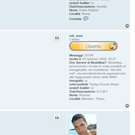
scratch builder:
si
Club/Associazione:
Apolide
Nome:
Fulvio Felicioli
Località:
Roma
C
Contatta:
o
n
T
t
o
a
p
t
rob_zone
t
L'eletto
a
S
p
i
Messaggi:
10799
l
Iscritto il:
20 febbraio 2009, 22:27
l
Che Genere di Modellista?:
Modellista
o
aereonautico di tutte le scale possibili ed
n
immaginabili..nel modellismo "mai dire
e
mai"..ma prevalentemente,appassionato
alle leggendarie eliche della WW2!
Aerografo:
si
colori preferiti:
Tamiya,Gunze,Alclad
scratch builder:
si
Club/Associazione:
A.C.M.T.
Nome:
Roberto
Località:
Messina - Torino
T
o
p