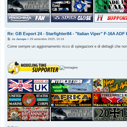
Re: GB Export 24 - Starfighter84 - "Italian Viper" F-16A AD
M
da
Jacopo
»
29 settembre 2025, 10:19
e
s
Come sempre un aggiornamento ricco di spiegazioni e di dettagli che nor
s
a
g
g
i
o