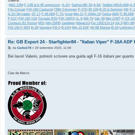
Gallerie:
-
MIG-23M
-
F-14B & A-4E aggressor
-
A-1H
-
Sukhoi MK-30
-
A-6A
-
Spitfire MKVb AMI
-
A-
F4u Corsair
-
FW-190 Captured
-
TBM-3 Avenger
-
P-47D
-
Bf-109
-
B-25 & Summer
-
Kfir
-
F-
A-1H Skyraider
-
JF-17
-
F-86 AMI
-
F-7G
-
Gnat
-
Mig-21
-
F-6/Mig-19
-
Tonka
-
AMX
-
F-86 AMI
-
P-51C
-
FW-190 V18
-
Tornado RSV
-
FW-190F8
-
JL-9
-
SM-79
-
Yak-38
-
Mig-21MT
-
F-CK-1D
Centauro B1 Romor
-
M51
-
Mig-25RB
-
Jagdtiger
-
Magach3
-
Fw-190D12/r14
-
XA-3
-
MQ-9B
FW-190 F-8R3
-
B-1B
-
Vampire
-
FM-2
-
B-52H
-
Mig-15 EAF
-
AV-8B Marina
-
B-2A
-
Lightning 
Re: GB Export 24 - Starfighter84 - "Italian Viper" F-16A AD
M
da
Carbo178
»
29 settembre 2025, 11:09
e
s
Bei lavori Valerio, potresti scrivere una guida agli F-16 italiani per quant
s
a
g
g
i
Ciao da Marco.
o