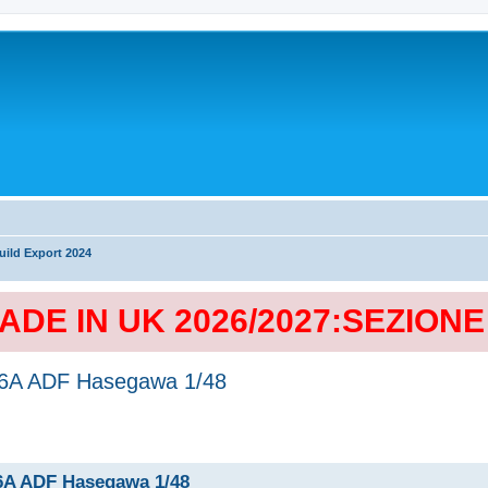
ild Export 2024
MADE IN UK 2026/2027:SEZION
F-16A ADF Hasegawa 1/48
-16A ADF Hasegawa 1/48