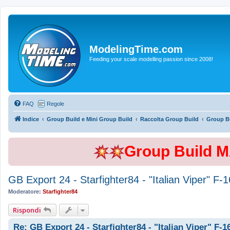
ModelingTime.com
Feeding your scale modelling passion since 2008!
FAQ
Regole
Indice
Group Build e Mini Group Build
Raccolta Group Build
Group Bu
Group Build 
GB Export 24 - Starfighter84 - "Italian Viper" 
Moderatore:
Starfighter84
Rispondi
Re: GB Export 24 - Starfighter84 - "Italian Viper" F