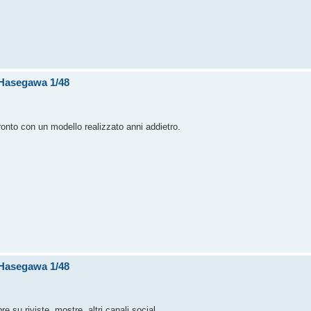
F Hasegawa 1/48
onto con un modello realizzato anni addietro.
F Hasegawa 1/48
su riviste, mostre, altri canali social.