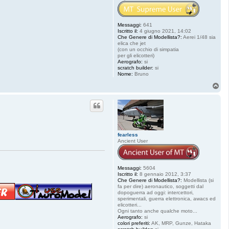
Messaggi:
641
Iscritto il:
4 giugno 2021, 14:02
Che Genere di Modellista?:
Aerei 1/48 sia
elica che jet
(con un occhio di simpatia
per gli elicotteri)
Aerografo:
si
scratch builder:
si
Nome:
Bruno
T
o
p
fearless
Ancient User
Messaggi:
5604
Iscritto il:
8 gennaio 2012, 3:37
Che Genere di Modellista?:
Modellista (si
fa per dire) aeronautico, soggetti dal
dopoguerra ad oggi: intercettori,
sperimentali, guerra elettronica, awacs ed
elicotteri...
Ogni tanto anche qualche moto...
Aerografo:
si
colori preferiti:
AK, MRP, Gunze, Hataka