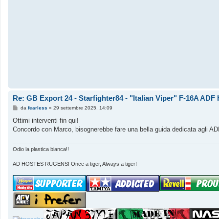
g
i
o
Re: GB Export 24 - Starfighter84 - "Italian Viper" F-16A AD
M
da
fearless
»
29 settembre 2025, 14:09
e
s
Ottimi interventi fin qui!
s
Concordo con Marco, bisognerebbe fare una bella guida dedicata agli ADF i
a
g
g
i
Odio la plastica bianca!!
o
AD HOSTES RUGENS! Once a tiger, Always a tiger!