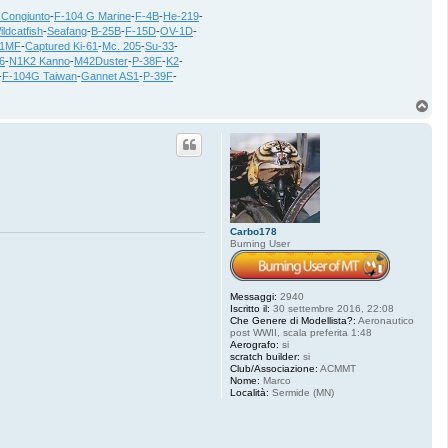
 Congiunto
-
F-104 G Marine
-
F-4B
-
He-219
-
ildcatfish
-
Seafang
-
B-25B
-
F-15D
-
OV-1D
-
21MF
-
Captured Ki-61
-
Mc. 205
-
Su-33
-
6
-
N1K2 Kanno
-
M42Duster
-
P-38F
-
K2
-
-
F-104G Taiwan
-
Gannet AS1
-
P-39F
-
T
o
p
Carbo178
Burning User
Messaggi:
2940
Iscritto il:
30 settembre 2016, 22:08
Che Genere di Modellista?:
Aeronautico
post WWII, scala preferita 1:48
Aerografo:
si
scratch builder:
si
Club/Associazione:
ACMMT
Nome:
Marco
Località:
Sermide (MN)