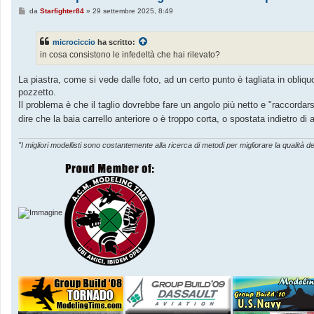
M
da
Starfighter84
»
29 settembre 2025, 8:49
e
s
s
microciccio
ha scritto:
a
g
in cosa consistono le infedeltà che hai rilevato?
g
i
o
La piastra, come si vede dalle foto, ad un certo punto è tagliata in obliqu
pozzetto.
Il problema è che il taglio dovrebbe fare un angolo più netto e "raccordarsi
dire che la baia carrello anteriore o è troppo corta, o spostata indietro
"I migliori modellisti sono costantemente alla ricerca di metodi per migliorare la qualità de