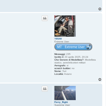
T
o
p
Y85AV
Extreme User
Messaggi:
235
Iscritto il:
23 aprile 2025, 20:24
Che Genere di Modellista?:
Modellista
statico, aerei/elicotteri militari
Aerografo:
si
scratch builder:
no
Nome:
Yuri
Località:
Aviano
T
o
p
Ferry_flight
Supreme User