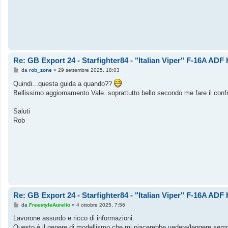
Re: GB Export 24 - Starfighter84 - "Italian Viper" F-16A AD
M
da
rob_zone
»
29 settembre 2025, 18:03
e
s
Quindi...questa guida a quando??
s
Bellissimo aggiornamento Vale..soprattutto bello secondo me fare il confr
a
g
g
Saluti
i
o
Rob
Re: GB Export 24 - Starfighter84 - "Italian Viper" F-16A AD
M
da
FreestyleAurelio
»
4 ottobre 2025, 7:56
e
s
Lavorone assurdo e ricco di informazioni.
s
Questo è il genere di modellismo che mi piacerebbe vedere/leggere sempre 