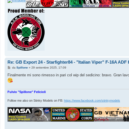
Re: GB Export 24 - Starfighter84 - "Italian Viper" F-16A AD
M
da
Spillone
»
29 settembre 2025, 17:09
e
s
Finalmente mi sono rimesso in pari col wip del sedicino: bravo. Gran lavo
s
a
g
g
i
Fulvio "Spillone" Felicioli
o
Follow me also on Stinky Models on FB:
https://www.facebook.com/stinkymodels