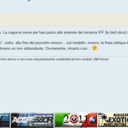
o. La sagoma serve per fare posto alle antenne del sistema IFF (le bird slice) i
", sotto, alla fine del pozzetto stesso... sul modello, invece, la linea obliqua
 di almeno un mm abbondante. Ovviamente, rimarrà così...
l loro lavoro e non sono mai pienamente soddisfatti dei loro risultati" (Bill Horan)