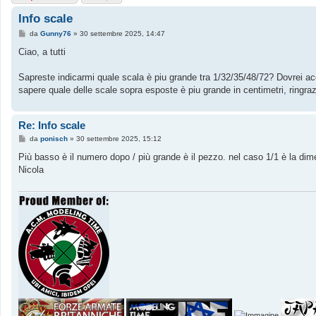
Info scale
M
da
Gunny76
»
30 settembre 2025, 14:47
e
s
Ciao, a tutti
s
a
g
Sapreste indicarmi quale scala è piu grande tra 1/32/35/48/72? Dovrei acqui
g
sapere quale delle scale sopra esposte è piu grande in centimetri, ringraz
i
o
Re: Info scale
M
da
ponisch
»
30 settembre 2025, 15:12
e
s
Più basso è il numero dopo / più grande è il pezzo. nel caso 1/1 è la dim
s
Nicola
a
g
g
i
o