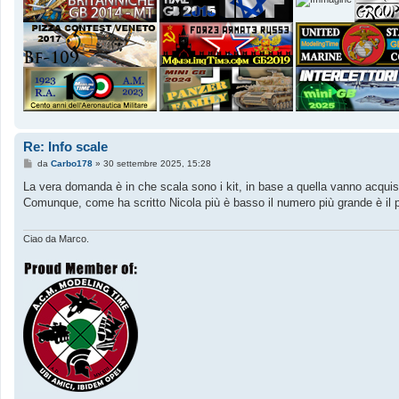
Re: Info scale
M
da
Carbo178
»
30 settembre 2025, 15:28
e
s
La vera domanda è in che scala sono i kit, in base a quella vanno acquist
s
Comunque, come ha scritto Nicola più è basso il numero più grande è il
a
g
g
i
Ciao da Marco.
o