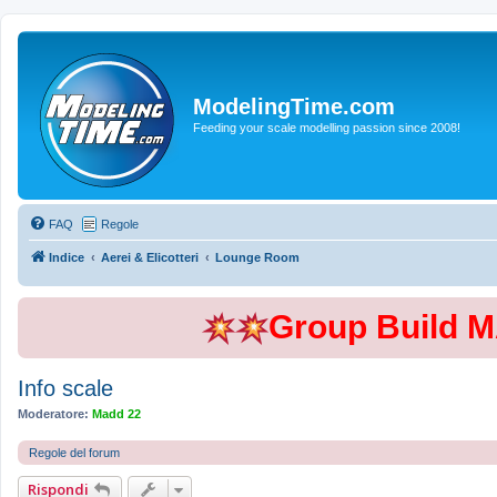
ModelingTime.com
Feeding your scale modelling passion since 2008!
FAQ
Regole
Indice
Aerei & Elicotteri
Lounge Room
Group Build 
Info scale
Moderatore:
Madd 22
Regole del forum
Rispondi