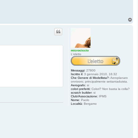
T
o
p
microciccio
L'eletto
Messaggi:
27800
Iscritto il:
3 gennaio 2010, 16:32
Che Genere di Modellista?:
Aeroplanaro
onnivoro; principalmente settantaduista.
Aerografo:
si
colori preferiti:
Colori? Non basta la colla?
scratch builder:
si
Club/Associazione:
IPMS
Nome:
Paolo
Località:
Bergamo