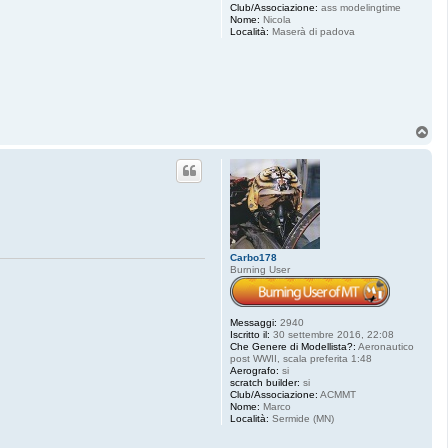
Club/Associazione:
ass modelingtime
Nome:
Nicola
Località:
Maserà di padova
T
o
p
Carbo178
Burning User
Messaggi:
2940
Iscritto il:
30 settembre 2016, 22:08
Che Genere di Modellista?:
Aeronautico
post WWII, scala preferita 1:48
Aerografo:
si
scratch builder:
si
Club/Associazione:
ACMMT
Nome:
Marco
Località:
Sermide (MN)