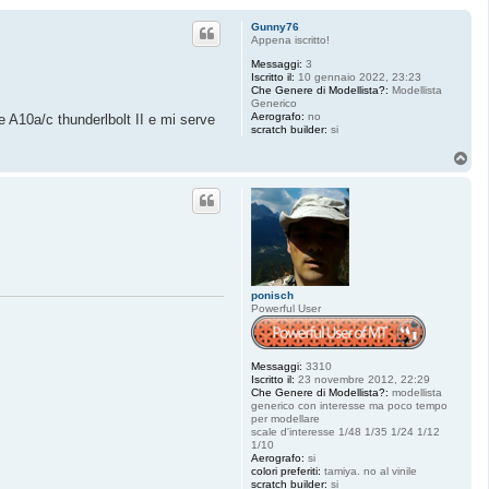
Gunny76
Appena iscritto!
Messaggi:
3
Iscritto il:
10 gennaio 2022, 23:23
Che Genere di Modellista?:
Modellista
Generico
Aerografo:
no
le A10a/c thunderlbolt II e mi serve
scratch builder:
si
T
o
p
ponisch
Powerful User
Messaggi:
3310
Iscritto il:
23 novembre 2012, 22:29
Che Genere di Modellista?:
modellista
generico con interesse ma poco tempo
per modellare
scale d'interesse 1/48 1/35 1/24 1/12
1/10
Aerografo:
si
colori preferiti:
tamiya. no al vinile
scratch builder:
si