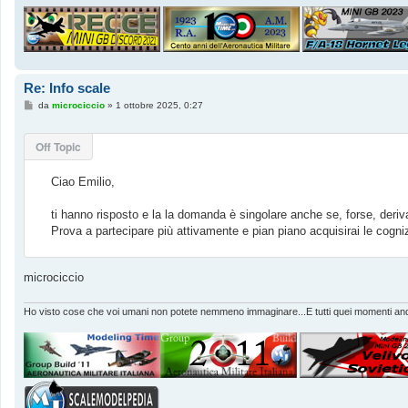
Re: Info scale
M
da
microciccio
»
1 ottobre 2025, 0:27
e
s
s
Off Topic
a
g
g
Ciao Emilio,
i
o
ti hanno risposto e la la domanda è singolare anche se, forse, deriva
Prova a partecipare più attivamente e pian piano acquisirai le cogniz
microciccio
Ho visto cose che voi umani non potete nemmeno immaginare...E tutti quei momenti andr