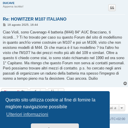
DUCAVE
Appena iscritto!
Re: HOWITZER M107 ITALIANO
M
18 agosto 2025, 16:44
e
s
Ciao Violi, sono Cavenago 4 batteria (M44) 84° AUC Bracciano, ti
s
ricordi...? Ti ho trovato per caso su questo Forum del sito di modellismo
a
g
in quanto anch'io vorrei costruire un M107 e poi un M109, visto che non
g
esistono modelli di M44. Di che marca è il tuo modellino ? tra l'altro ho
i
o
visto che l'M10'7 ha dei prezzi molto più alti del 109 e similari. Oltre a
questo ti chiedo come stai, io sono stato richiamato nel 1990 ed ora sono
1° Capitano. Ma ritengo che questo Forum non serva ai contatti personali.
Però possiamo trovare altri mezzi di contatto. p.s. ho cercato negli anni
passati di organizzare un raduno della batteria ma spesso l'impegno di
nonno a tempo pieno ma fa desistere. Ciao ancora. Duilio
Rispondi
4 messaggi • Pagina
1
di
1
Questo sito utilizza cookie al fine di fornire la
migliore navigazione possibile
Vai a
Ulteriori informazioni
Indice
Contattaci
Cancella cookie
Tutti gli orari sono
UTC+02:00