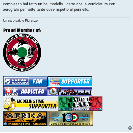
g
complesso hai fatto un bel modello...certo che la verniciatura con
g
aerografo permette tante cose rispetto al pennello.
i
o
Un caro saluto Fiorenzo