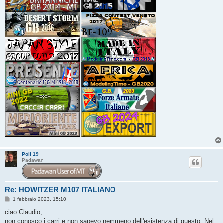
Poli 19
Padawan
Re: HOWITZER M107 ITALIANO
M
1 febbraio 2023, 15:10
e
s
ciao Claudio,
s
non conosco i carri e non sapevo nemmeno dell'esistenza di questo. Nel
a