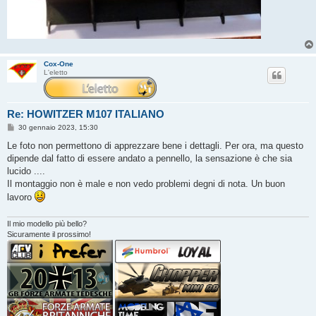
Cox-One
L'eletto
Re: HOWITZER M107 ITALIANO
M
30 gennaio 2023, 15:30
e
s
Le foto non permettono di apprezzare bene i dettagli. Per ora, ma questo
s
dipende dal fatto di essere andato a pennello, la sensazione è che sia
a
g
lucido ....
g
Il montaggio non è male e non vedo problemi degni di nota. Un buon
i
o
lavoro
Il mio modello più bello?
Sicuramente il prossimo!