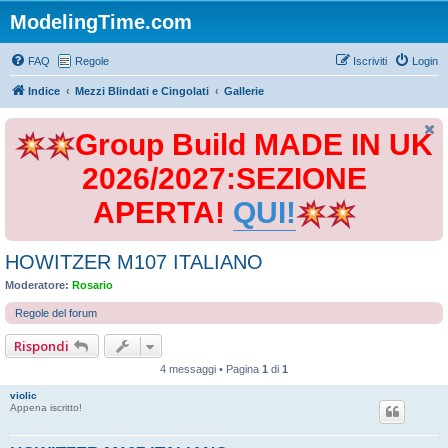
ModelingTime.com
FAQ
Regole
Iscriviti
Login
Indice
Mezzi Blindati e Cingolati
Gallerie
Group Build MADE IN UK
2026/2027:SEZIONE
APERTA!
QUI!
HOWITZER M107 ITALIANO
Moderatore:
Rosario
Regole del forum
Rispondi
4 messaggi • Pagina
1
di
1
violic
Appena iscritto!