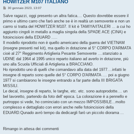
HOWITZER M107 ITALIANO
M
30 gennaio 2023, 13:07
e
s
Salve ragazzi, oggi presento un altra fatica.... Questo dovrebbe essere il
s
primo e ultimo carro che farò anche se è in realtà un semovente e non un
a
g
carrro si tratta del HOWITZER M107. Il kit è TAMIYA/ITALERI ... a cui ho
g
aggiunto cingoli in metallo a maglia singola della SPADE ACE (CINA) e
i
o
fotoincisioni della EDUARD .....
Il modello riprodotto non è quello americano della guerra del VIETNAM
(insegne presenti nel kit), ma quello in dotazione al 5° CORPO D'ARMATA
cioè al 27° Reggimento Artiglieria Pesante Semovente ....stanziato a
UDINE dal 1964 al 1995 unico reparto italiano ad averlo in dotazione, più
uno alla Scuola Ufficiali di Artiglieria a BRACCIANO.
Ho riprodotto uno di quelli che comandavo alla data del 1977....infatti le
insegne di reparto sono quelle del 5° CORPO D'ARMATA .... poi a giugno
1977 si cambiarono le insegne entrando a far parte della III BRIGATA
MISSILI.
Le decal, insegne di reparto, le targhe, etc. etc. sono autoprodotte.... un
bel lavoretto, partendo da foto dell' epoca. La colorazione è a pennello e
purtroppo si vede, ho cominciato con un mezzo IMPOSSIBILE...molto
complesso e dettagliato con errori anche nelle fotoincisioni della
EDUARD.Qunado avrò tempo da dedicargli farò un piccolo diorama ...
Rimango in attesa dei commenti