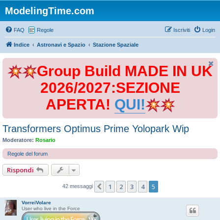
ModelingTime.com
FAQ
Regole
Iscriviti
Login
Indice
Astronavi e Spazio
Stazione Spaziale
Group Build MADE IN UK
2026/2027:SEZIONE
APERTA!
QUI!
Transformers Optimus Prime Yolopark Wip
Moderatore:
Rosario
Regole del forum
Rispondi
1
2
3
4
5
Precedente
42 messaggi
VorreiVolare
User who live in the Force