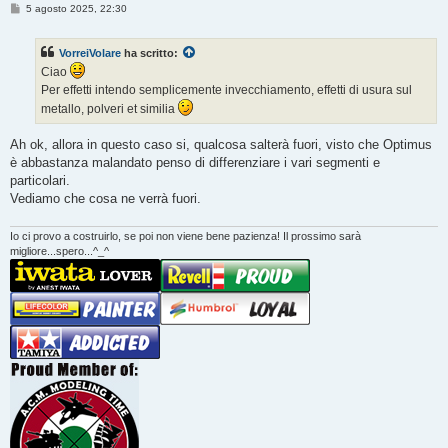
M
5 agosto 2025, 22:30
e
s
s
VorreiVolare
ha scritto:
a
g
Ciao
g
Per effetti intendo semplicemente invecchiamento, effetti di usura sul
i
o
metallo, polveri et similia
Ah ok, allora in questo caso si, qualcosa salterà fuori, visto che Optimus
è abbastanza malandato penso di differenziare i vari segmenti e
particolari.
Vediamo che cosa ne verrà fuori.
Io ci provo a costruirlo, se poi non viene bene pazienza! Il prossimo sarà
migliore...spero...^_^