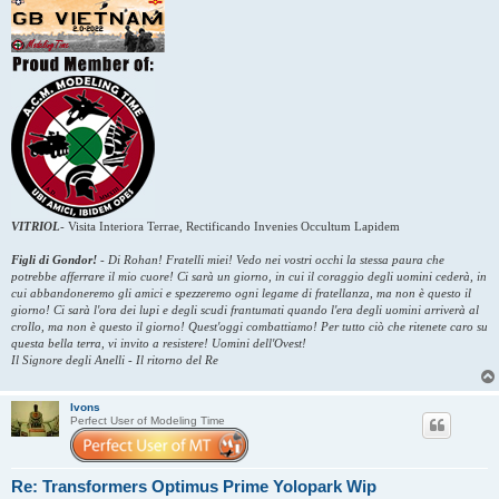
VITRIOL
-
Visita Interiora Terrae, Rectificando Invenies Occultum Lapidem
Figli di Gondor!
-
Di Rohan! Fratelli miei! Vedo nei vostri occhi la stessa paura che
potrebbe afferrare il mio cuore! Ci sarà un giorno, in cui il coraggio degli uomini cederà, in
cui abbandoneremo gli amici e spezzeremo ogni legame di fratellanza, ma non è questo il
giorno! Ci sarà l'ora dei lupi e degli scudi frantumati quando l'era degli uomini arriverà al
crollo, ma non è questo il giorno! Quest'oggi combattiamo! Per tutto ciò che ritenete caro su
questa bella terra, vi invito a resistere! Uomini dell'Ovest!
Il Signore degli Anelli - Il ritorno del Re
Ivons
Perfect User of Modeling Time
Re: Transformers Optimus Prime Yolopark Wip