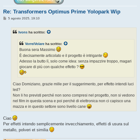
Re: Transformers Optimus Prime Yolopark Wip
M
5 agosto 2025, 19:10
e
s
s
Ivons
ha scritto:
a
g
g
VorreiVolare
ha scritto:
i
o
Buona sera Massimo
È decisamente articolato e il progetto è intrigante
Adesso la butto lì, solo come idea: senza impazzire troppo, magari
giocare di più con qualche effetto ?
Ciao Domiziano, grazie mille per il suggerimento, per effetto intendi luci
led?
Non li ho previsti perché non sono compresi nel progetto, non si vedono
nel film in questa scena e poi perché di elettronica non ci capisco una
mazza e in questo settore sono livello cane
Ciao
Per effetti intendo semplicemente invecchiamento, effetti di usura sul
metallo, polveri et similia