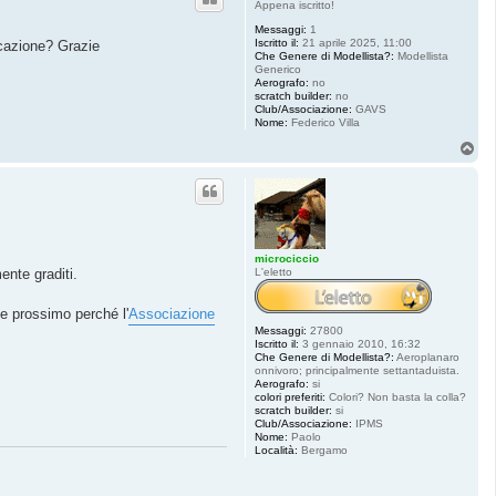
Appena iscritto!
Messaggi:
1
Iscritto il:
21 aprile 2025, 11:00
ocazione? Grazie
Che Genere di Modellista?:
Modellista
Generico
Aerografo:
no
scratch builder:
no
Club/Associazione:
GAVS
Nome:
Federico Villa
T
o
p
microciccio
L'eletto
ente graditi.
se prossimo perché l'
Associazione
Messaggi:
27800
Iscritto il:
3 gennaio 2010, 16:32
Che Genere di Modellista?:
Aeroplanaro
onnivoro; principalmente settantaduista.
Aerografo:
si
colori preferiti:
Colori? Non basta la colla?
scratch builder:
si
Club/Associazione:
IPMS
Nome:
Paolo
Località:
Bergamo