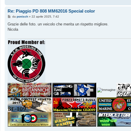
Re: Piaggio PD 808 MM62016 Special color
M
da
ponisch
»
22 aprile 2025, 7:42
e
s
Grazie delle foto. un veicolo che merita un rispetto migliore.
s
Nicola
a
g
g
i
o