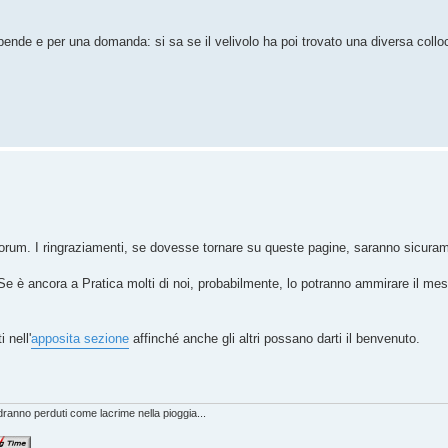
upende e per una domanda: si sa se il velivolo ha poi trovato una diversa coll
 forum. I ringraziamenti, se dovesse tornare su queste pagine, saranno sicuram
 Se è ancora a Pratica molti di noi, probabilmente, lo potranno ammirare il me
 nell'
apposita sezione
affinché anche gli altri possano darti il benvenuto.
anno perduti come lacrime nella pioggia...