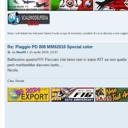
Nota: i siti linkati nei miei
post
hanno il solo scopo di mostrare i prodotti di cui si discute e non voglio
Re: Piaggio PD 808 MM62016 Special color
M
da
Maw89
»
21 aprile 2025, 23:57
e
s
Bellissimo questo!!!!!! Peccato che temo non ci siano KIT se non quello (
s
però meriterebbe davvero tanto....
a
g
Nicola
g
i
o
Ciao, Nicola