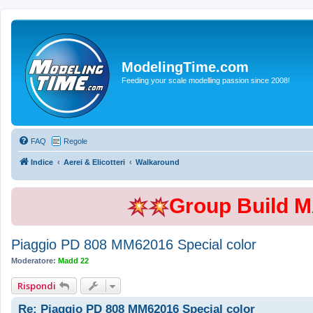
ModelingTime.com
Feeding your scale modelling passion since 2008!
FAQ
Regole
Indice
Aerei & Elicotteri
Walkaround
Group Build 
Piaggio PD 808 MM62016 Special color
Moderatore:
Madd 22
Rispondi
Re: Piaggio PD 808 MM62016 Special color