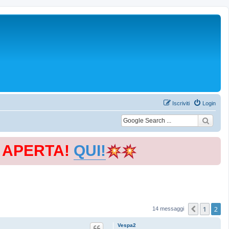
Iscriviti
Login
E APERTA!
QUI!
1
2
Precede
14 messaggi
Vespa2