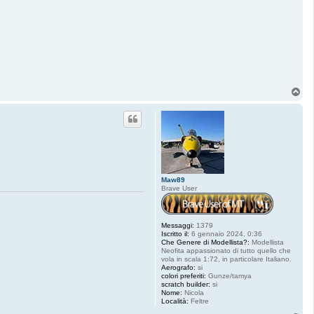
T
o
p
Maw89
Brave User
Messaggi:
1379
Iscritto il:
6 gennaio 2024, 0:36
Che Genere di Modellista?:
Modellista
Neofita appassionato di tutto quello che
vola in scala 1:72, in particolare Italiano.
Aerografo:
si
colori preferiti:
Gunze/tamya
scratch builder:
si
Nome:
Nicola
Località:
Feltre