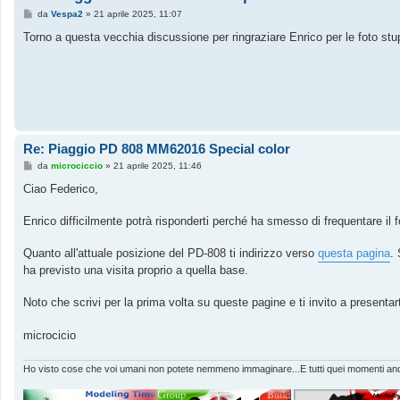
M
da
Vespa2
»
21 aprile 2025, 11:07
e
s
Torno a questa vecchia discussione per ringraziare Enrico per le foto st
s
a
g
g
i
o
Re: Piaggio PD 808 MM62016 Special color
M
da
microciccio
»
21 aprile 2025, 11:46
e
s
Ciao Federico,
s
a
g
Enrico difficilmente potrà risponderti perché ha smesso di frequentare il
g
i
o
Quanto all'attuale posizione del PD-808 ti indirizzo verso
questa pagina
.
ha previsto una visita proprio a quella base.
Noto che scrivi per la prima volta su queste pagine e ti invito a presentarti
microcicio
Ho visto cose che voi umani non potete nemmeno immaginare...E tutti quei momenti andr