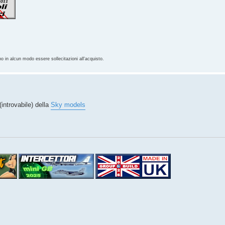
no in alcun modo essere sollecitazioni all'acquisto.
introvabile) della
Sky models