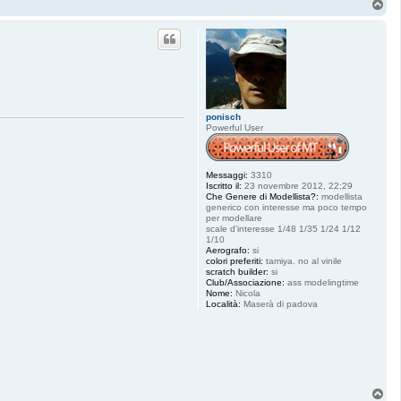
T
o
p
ponisch
Powerful User
Messaggi:
3310
Iscritto il:
23 novembre 2012, 22:29
Che Genere di Modellista?:
modellista
generico con interesse ma poco tempo
per modellare
scale d'interesse 1/48 1/35 1/24 1/12
1/10
Aerografo:
si
colori preferiti:
tamiya. no al vinile
scratch builder:
si
Club/Associazione:
ass modelingtime
Nome:
Nicola
Località:
Maserà di padova
T