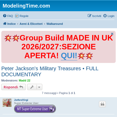
ModelingTime.com
FAQ
Regole
Iscriviti
Login
Indice
Aerei & Elicotteri
Walkaround
Group Build MADE IN UK
2026/2027:SEZIONE
APERTA!
QUI!
Peter Jackson's Military Treasures • FULL
DOCUMENTARY
Moderatore:
Madd 22
Rispondi
7 messaggi • Pagina
1
di
1
JethroVirgi
Super Extreme User