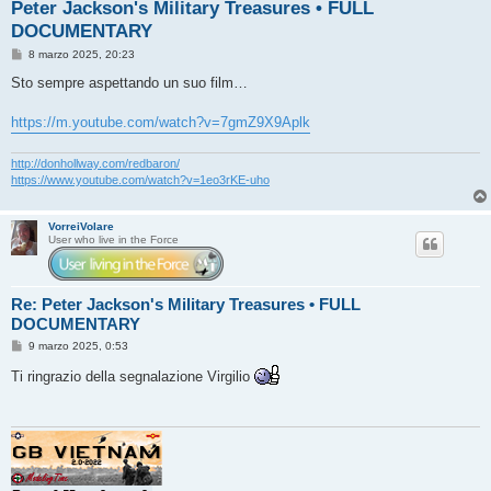
Peter Jackson's Military Treasures • FULL
DOCUMENTARY
M
8 marzo 2025, 20:23
e
s
Sto sempre aspettando un suo film…
s
a
g
https://m.youtube.com/watch?v=7gmZ9X9Aplk
g
i
o
http://donhollway.com/redbaron/
https://www.youtube.com/watch?v=1eo3rKE-uho
VorreiVolare
User who live in the Force
Re: Peter Jackson's Military Treasures • FULL
DOCUMENTARY
M
9 marzo 2025, 0:53
e
s
Ti ringrazio della segnalazione Virgilio
s
a
g
g
i
o