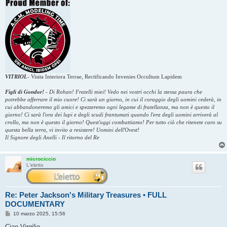
VITRIOL
-
Visita Interiora Terrae, Rectificando Invenies Occultum Lapidem
Figli di Gondor!
-
Di Rohan! Fratelli miei! Vedo nei vostri occhi la stessa paura che
potrebbe afferrare il mio cuore! Ci sarà un giorno, in cui il coraggio degli uomini cederà, in
cui abbandoneremo gli amici e spezzeremo ogni legame di fratellanza, ma non è questo il
giorno! Ci sarà l'ora dei lupi e degli scudi frantumati quando l'era degli uomini arriverà al
crollo, ma non è questo il giorno! Quest'oggi combattiamo! Per tutto ciò che ritenete caro su
questa bella terra, vi invito a resistere! Uomini dell'Ovest!
Il Signore degli Anelli - Il ritorno del Re
microciccio
L'eletto
Re: Peter Jackson's Military Treasures • FULL
DOCUMENTARY
M
10 marzo 2025, 15:56
e
s
Ciao Virgilio,