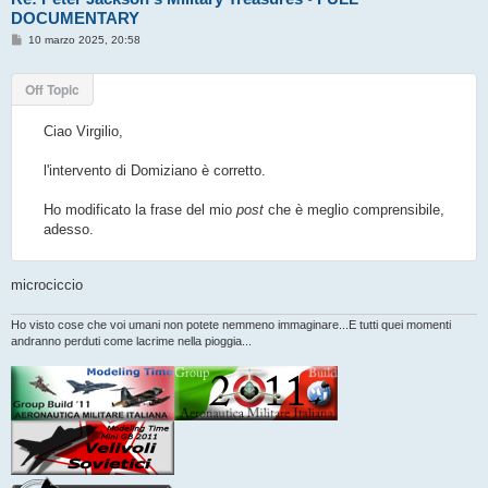
DOCUMENTARY
M
10 marzo 2025, 20:58
e
s
s
Off Topic
a
g
g
Ciao Virgilio,
i
o
l'intervento di Domiziano è corretto.
Ho modificato la frase del mio
post
che è meglio comprensibile,
adesso.
microciccio
Ho visto cose che voi umani non potete nemmeno immaginare...E tutti quei momenti
andranno perduti come lacrime nella pioggia...