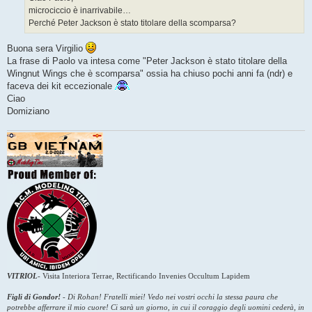
g
microciccio è inarrivabile…
i
o
Perché Peter Jackson è stato titolare della scomparsa?
Buona sera Virgilio
La frase di Paolo va intesa come "Peter Jackson è stato titolare della
Wingnut Wings che è scomparsa" ossia ha chiuso pochi anni fa (ndr) e
faceva dei kit eccezionale
Ciao
Domiziano
VITRIOL
-
Visita Interiora Terrae, Rectificando Invenies Occultum Lapidem
Figli di Gondor!
-
Di Rohan! Fratelli miei! Vedo nei vostri occhi la stessa paura che
potrebbe afferrare il mio cuore! Ci sarà un giorno, in cui il coraggio degli uomini cederà, in