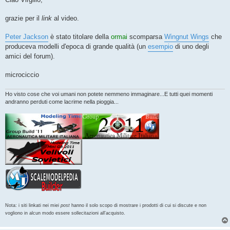
s
a
g
grazie per il
link
al video.
g
i
o
Peter Jackson
è stato titolare della
ormai
scomparsa
Wingnut Wings
che
produceva modelli d'epoca di grande qualità (un
esempio
di uno degli
amici del forum).
microciccio
Ho visto cose che voi umani non potete nemmeno immaginare...E tutti quei momenti
andranno perduti come lacrime nella pioggia...
Nota: i siti linkati nei miei
post
hanno il solo scopo di mostrare i prodotti di cui si discute e non
vogliono in alcun modo essere sollecitazioni all'acquisto.