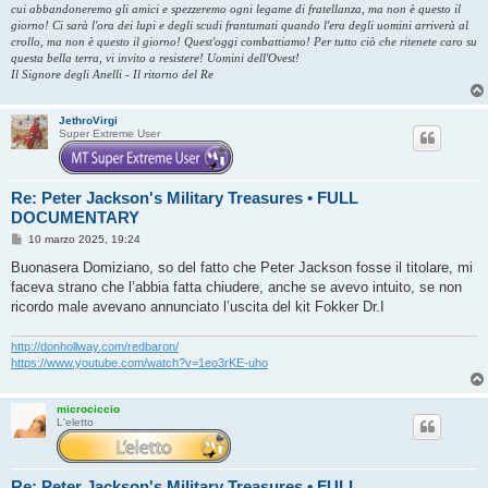
cui abbandoneremo gli amici e spezzeremo ogni legame di fratellanza, ma non è questo il
giorno! Ci sarà l'ora dei lupi e degli scudi frantumati quando l'era degli uomini arriverà al
crollo, ma non è questo il giorno! Quest'oggi combattiamo! Per tutto ciò che ritenete caro su
questa bella terra, vi invito a resistere! Uomini dell'Ovest!
Il Signore degli Anelli - Il ritorno del Re
JethroVirgi
Super Extreme User
Re: Peter Jackson's Military Treasures • FULL
DOCUMENTARY
M
10 marzo 2025, 19:24
e
s
Buonasera Domiziano, so del fatto che Peter Jackson fosse il titolare, mi
s
faceva strano che l’abbia fatta chiudere, anche se avevo intuito, se non
a
g
ricordo male avevano annunciato l’uscita del kit Fokker Dr.I
g
i
o
http://donhollway.com/redbaron/
https://www.youtube.com/watch?v=1eo3rKE-uho
microciccio
L'eletto
Re: Peter Jackson's Military Treasures • FULL