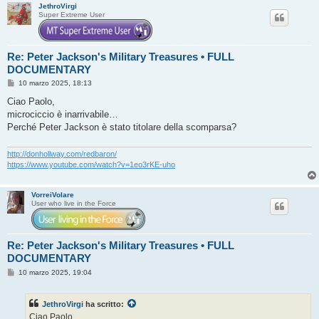
JethroVirgi
Super Extreme User
Re: Peter Jackson's Military Treasures • FULL
DOCUMENTARY
M
10 marzo 2025, 18:13
e
s
Ciao Paolo,
s
microciccio è inarrivabile…
a
g
Perché Peter Jackson è stato titolare della scomparsa?
g
i
o
http://donhollway.com/redbaron/
https://www.youtube.com/watch?v=1eo3rKE-uho
VorreiVolare
User who live in the Force
Re: Peter Jackson's Military Treasures • FULL
DOCUMENTARY
M
10 marzo 2025, 19:04
e
s
s
JethroVirgi
ha scritto:
a
g
Ciao Paolo,