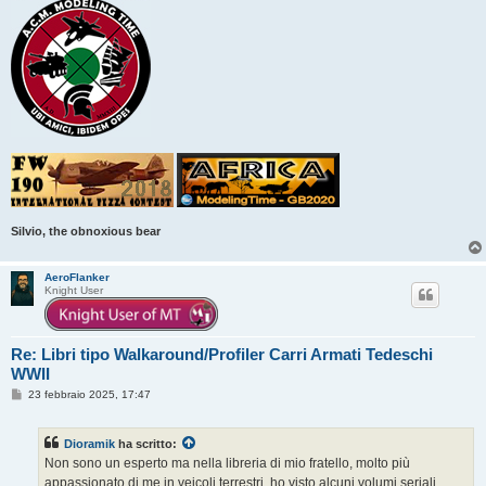
Silvio, the obnoxious bear
AeroFlanker
Knight User
Re: Libri tipo Walkaround/Profiler Carri Armati Tedeschi
WWII
M
23 febbraio 2025, 17:47
e
s
s
Dioramik
ha scritto:
a
g
Non sono un esperto ma nella libreria di mio fratello, molto più
g
appassionato di me in veicoli terrestri, ho visto alcuni volumi seriali
i