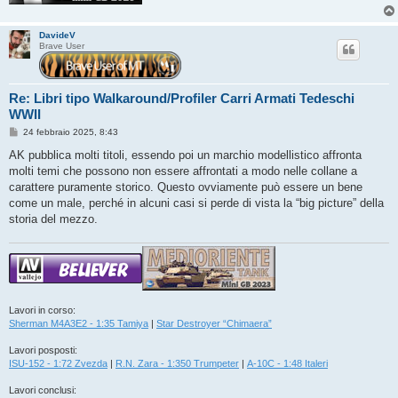
DavideV
Brave User
Re: Libri tipo Walkaround/Profiler Carri Armati Tedeschi
WWII
M
24 febbraio 2025, 8:43
e
s
AK pubblica molti titoli, essendo poi un marchio modellistico affronta
s
molti temi che possono non essere affrontati a modo nelle collane a
a
g
carattere puramente storico. Questo ovviamente può essere un bene
g
come un male, perché in alcuni casi si perde di vista la “big picture” della
i
o
storia del mezzo.
Lavori in corso:
Sherman M4A3E2 - 1:35 Tamiya
|
Star Destroyer “Chimaera”
Lavori posposti:
ISU-152 - 1:72 Zvezda
|
R.N. Zara - 1:350 Trumpeter
|
A-10C - 1:48 Italeri
Lavori conclusi: