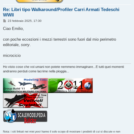
Re: Libri tipo Walkaround/Profiler Carri Armati Tedeschi
WWII
M
23 febbraio 2025, 17:30
e
s
Ciao Emilio,
s
a
g
con poche eccezioni i mezzi terrestri sono fuori dal mio perimetro
g
editoriale,
sorry
.
i
o
microcicio
Ho visto cose che voi umani non potete nemmeno immaginare...E tutti quei momenti
andranno perduti come lacrime nella pioggia...
Nota: i siti linkati nei miei
post
hanno il solo scopo di mostrare i prodotti di cui si discute e non