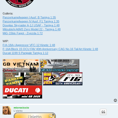
Galleria:
Panzerkampfwagen I Ausf. B Tamiya 1:35
Panzerkampfwagen IV Ausf. F1 Tamiya 1:35
Douglas Skyraider A-1J USAF - Tamiya 1:48
Mitsubishi A6M3 Zero Model 22 - Tamiya 1:48
MiG-15bis Fagot - Zvezda 1:72
WIP:
F/A-18A+ Aggressor VFC-12 Kinetic 1:48
F-16A Block 15 OCU FAV 40th Anniversary CAG No.16 Tail Art Kinetic 1:48
Ducati 1199 S Panigale Tamiya 1:12
microciccio
L'eletto