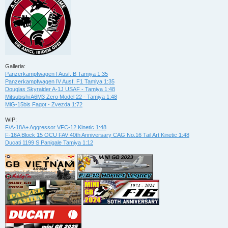
Galleria:
Panzerkampfwagen I Ausf. B Tamiya 1:35
Panzerkampfwagen IV Ausf. F1 Tamiya 1:35
Douglas Skyraider A-1J USAF - Tamiya 1:48
Mitsubishi A6M3 Zero Model 22 - Tamiya 1:48
MiG-15bis Fagot - Zvezda 1:72
WIP:
F/A-18A+ Aggressor VFC-12 Kinetic 1:48
F-16A Block 15 OCU FAV 40th Anniversary CAG No.16 Tail Art Kinetic 1:48
Ducati 1199 S Panigale Tamiya 1:12