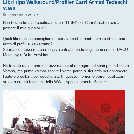
Libri tipo Walkaround/Profiler Carri Armati Tedeschi
WWII
M
23 febbraio 2025, 17:13
e
s
Non trovando una specifica sezioni “LIBRI” per Carri Armati provo a
s
postare il mio quesito qui.
a
g
g
Quali libri/collane consiglieresti per avere riferimenti tecnico-storici con
i
o
tanto di profili e walkaround?
Se mai esistessero come equivalenti al mondo degli aerei come i DACO,
Melampy o Duke Hawkins.
Ho trovato questi che mi stuzzicano e che magari ordinerei per la Fiera a
Verona, ma prima volevo sentire i vostri pareri al riguardo per conoscere
l’autore o collana per eccellenza. In questo momento vorrei focalizzarmi
su carri armati tedeschi della WWII, specificamente Panzer.