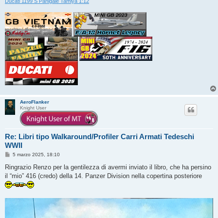
Ducati 1199 S Panigale Tamiya 1:12
AeroFlanker
Knight User
Re: Libri tipo Walkaround/Profiler Carri Armati Tedeschi
WWII
M
5 marzo 2025, 18:10
e
s
Ringrazio Renzo per la gentilezza di avermi inviato il libro, che ha persino
s
il “mio” 416 (credo) della 14. Panzer Division nella copertina posteriore
a
g
g
i
o