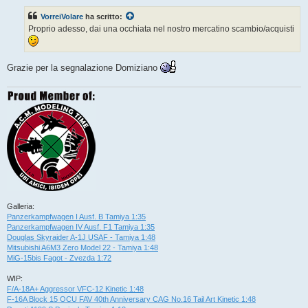
s
s
VorreiVolare
ha scritto:
a
g
Proprio adesso, dai una occhiata nel nostro mercatino scambio/acquisti
g
i
o
Grazie per la segnalazione Domiziano
Galleria:
Panzerkampfwagen I Ausf. B Tamiya 1:35
Panzerkampfwagen IV Ausf. F1 Tamiya 1:35
Douglas Skyraider A-1J USAF - Tamiya 1:48
Mitsubishi A6M3 Zero Model 22 - Tamiya 1:48
MiG-15bis Fagot - Zvezda 1:72
WIP:
F/A-18A+ Aggressor VFC-12 Kinetic 1:48
F-16A Block 15 OCU FAV 40th Anniversary CAG No.16 Tail Art Kinetic 1:48