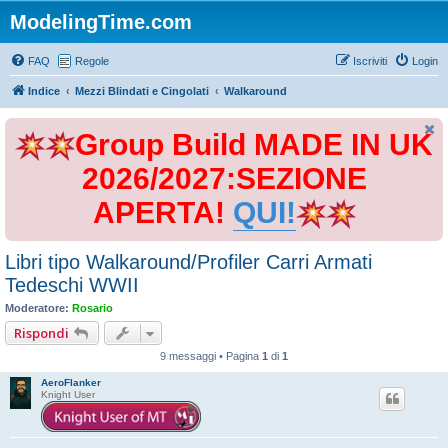
ModelingTime.com
FAQ
Regole
Iscriviti
Login
Indice
Mezzi Blindati e Cingolati
Walkaround
Group Build MADE IN UK
2026/2027:SEZIONE
APERTA!
QUI!
Libri tipo Walkaround/Profiler Carri Armati
Tedeschi WWII
Moderatore:
Rosario
Rispondi
9 messaggi • Pagina
1
di
1
AeroFlanker
Knight User