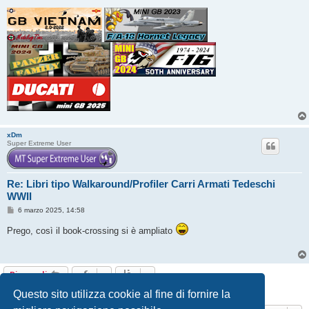
xDm
Super Extreme User
Re: Libri tipo Walkaround/Profiler Carri Armati Tedeschi
WWII
M
6 marzo 2025, 14:58
e
s
Prego, così il book-crossing si è ampliato
s
a
g
g
i
Rispondi
o
9 messaggi • Pagina
1
di
1
Questo sito utilizza cookie al fine di fornire la