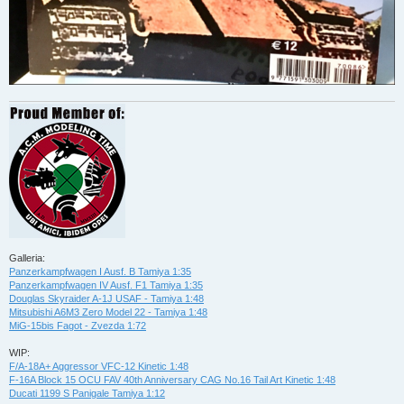
Galleria:
Panzerkampfwagen I Ausf. B Tamiya 1:35
Panzerkampfwagen IV Ausf. F1 Tamiya 1:35
Douglas Skyraider A-1J USAF - Tamiya 1:48
Mitsubishi A6M3 Zero Model 22 - Tamiya 1:48
MiG-15bis Fagot - Zvezda 1:72
WIP:
F/A-18A+ Aggressor VFC-12 Kinetic 1:48
F-16A Block 15 OCU FAV 40th Anniversary CAG No.16 Tail Art Kinetic 1:48
Ducati 1199 S Panigale Tamiya 1:12