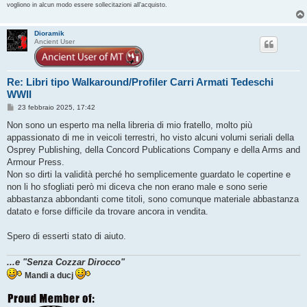
vogliono in alcun modo essere sollecitazioni all'acquisto.
Dioramik
Ancient User
Re: Libri tipo Walkaround/Profiler Carri Armati Tedeschi
WWII
M
23 febbraio 2025, 17:42
e
s
Non sono un esperto ma nella libreria di mio fratello, molto più
s
appassionato di me in veicoli terrestri, ho visto alcuni volumi seriali della
a
g
Osprey Publishing, della Concord Publications Company e della Arms and
g
Armour Press.
i
o
Non so dirti la validità perché ho semplicemente guardato le copertine e
non li ho sfogliati però mi diceva che non erano male e sono serie
abbastanza abbondanti come titoli, sono comunque materiale abbastanza
datato e forse difficile da trovare ancora in vendita.
Spero di esserti stato di aiuto.
...e "Senza Cozzar Dirocco"
Mandi a ducj