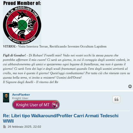
VITRIOL
-
Visita Interiora Terrae, Rectificando Invenies Occultum Lapidem
Figli di Gondor!
-
Di Rohan! Fratelli miei! Vedo nei vostri occhi la stessa paura che
potrebbe afferrare il mio cuore! Ci sarà un giorno, in cui il coraggio degli uomini cederà, in
cui abbandoneremo gli amici e spezzeremo ogni legame di fratellanza, ma non è questo il
giorno! Ci sarà l'ora dei lupi e degli scudi frantumati quando l'era degli uomini arriverà al
crollo, ma non è questo il giorno! Quest'oggi combattiamo! Per tutto ciò che ritenete caro su
questa bella terra, vi invito a resistere! Uomini dell'Ovest!
Il Signore degli Anelli - Il ritorno del Re
AeroFlanker
Knight User
Re: Libri tipo Walkaround/Profiler Carri Armati Tedeschi
WWII
M
26 febbraio 2025, 22:02
e