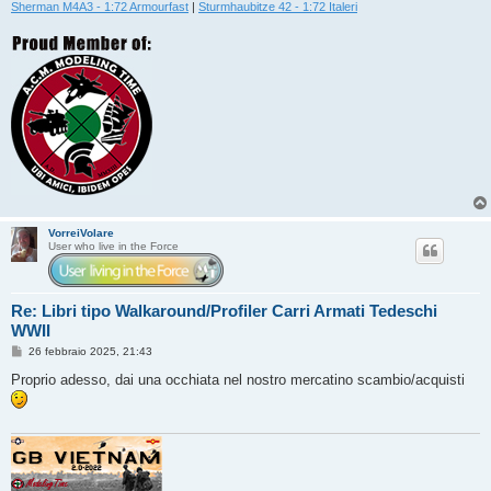
Sherman M4A3 - 1:72 Armourfast
|
Sturmhaubitze 42 - 1:72 Italeri
VorreiVolare
User who live in the Force
Re: Libri tipo Walkaround/Profiler Carri Armati Tedeschi
WWII
M
26 febbraio 2025, 21:43
e
s
Proprio adesso, dai una occhiata nel nostro mercatino scambio/acquisti
s
a
g
g
i
o