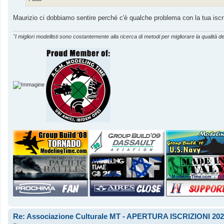
g
i
o
Maurizio ci dobbiamo sentire perché c'è qualche problema con la tua iscri
"I migliori modellisti sono costantemente alla ricerca di metodi per migliorare la qualità de
Re: Associazione Culturale MT - APERTURA ISCRIZIONI 202