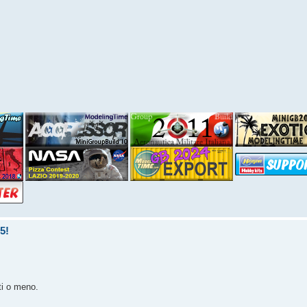
5!
ti o meno.