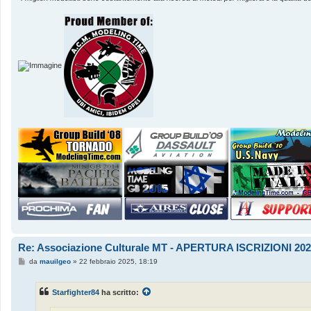
Re: Associazione Culturale MT - APERTURA ISCRIZIONI 202
M
da
mauilgeo
»
22 febbraio 2025, 18:19
e
s
s
Starfighter84
ha scritto:
a
g
g