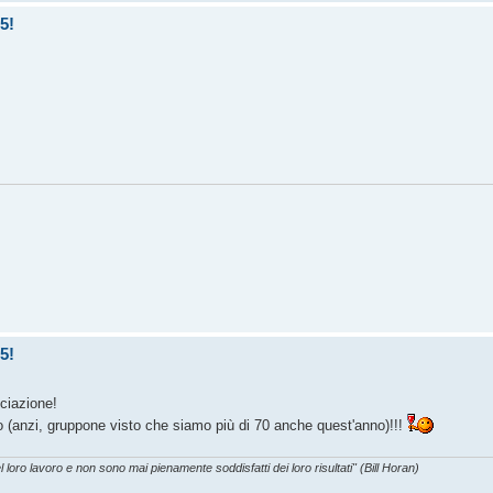
5!
5!
ociazione!
po (anzi, gruppone visto che siamo più di 70 anche quest'anno)!!!
l loro lavoro e non sono mai pienamente soddisfatti dei loro risultati" (Bill Horan)