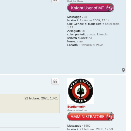
Knight User
Messaggi:
788
Iscritto il:
1 ottobre 2009, 17:14
Che Genere di Modellista?:
aerei scala
1:72
Aerografo:
si
colori preferiti:
gunze, Lifecolor
scratch builder:
no
Nome:
mau
Località:
Provincia di Pavia
T
o
p
22 febbraio 2025, 18:01
Starfighter84
Amministratore
Messaggi:
48582
Iscritto il:
21 febbraio 2008, 12:53