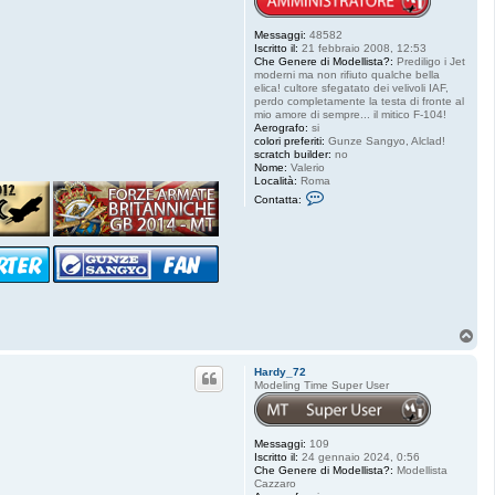
Messaggi:
48582
Iscritto il:
21 febbraio 2008, 12:53
Che Genere di Modellista?:
Prediligo i Jet
moderni ma non rifiuto qualche bella
elica! cultore sfegatato dei velivoli IAF,
perdo completamente la testa di fronte al
mio amore di sempre... il mitico F-104!
Aerografo:
si
colori preferiti:
Gunze Sangyo, Alclad!
scratch builder:
no
Nome:
Valerio
Località:
Roma
C
Contatta:
o
n
t
a
t
t
a
S
t
a
T
r
o
f
p
i
Hardy_72
g
Modeling Time Super User
h
t
e
r
Messaggi:
109
8
Iscritto il:
24 gennaio 2024, 0:56
4
Che Genere di Modellista?:
Modellista
Cazzaro