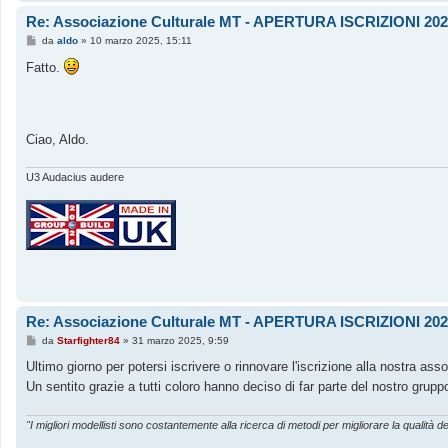
Re: Associazione Culturale MT - APERTURA ISCRIZIONI 202
M
da
aldo
»
10 marzo 2025, 15:11
e
s
Fatto.
s
a
g
g
i
o
Ciao, Aldo.
U3 Audacius audere
Re: Associazione Culturale MT - APERTURA ISCRIZIONI 202
M
da
Starfighter84
»
31 marzo 2025, 9:59
e
s
Ultimo giorno per potersi iscrivere o rinnovare l'iscrizione alla nostra ass
s
Un sentito grazie a tutti coloro hanno deciso di far parte del nostro grup
a
g
g
i
"I migliori modellisti sono costantemente alla ricerca di metodi per migliorare la qualità de
o