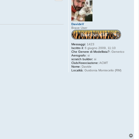
4
DavideV
Brave User
Messaggi:
1423
Iscritto il:
6 giugno 2009, 11:10
Che Genere di Modellista?:
Generico
Aerografo:
si
scratch builder:
si
Club/Associazione:
ACMT
Nome:
Davide
Località:
Guidonia Montecelio (RM)
T