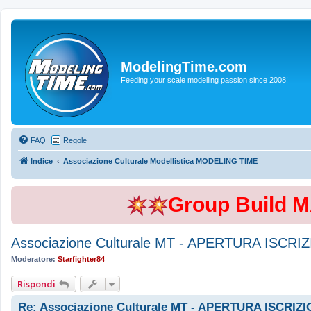
ModelingTime.com
Feeding your scale modelling passion since 2008!
FAQ
Regole
Indice
Associazione Culturale Modellistica MODELING TIME
Group Build 
Associazione Culturale MT - APERTURA ISCRIZ
Moderatore:
Starfighter84
Rispondi
Re: Associazione Culturale MT - APERTURA ISCRIZI