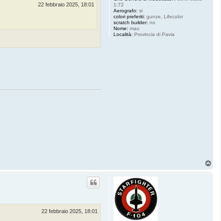
22 febbraio 2025, 18:01
1:72
Aerografo:
si
colori preferiti:
gunze, Lifecolor
scratch builder:
no
Nome:
mau
Località:
Provincia di Pavia
T
o
p
22 febbraio 2025, 18:01