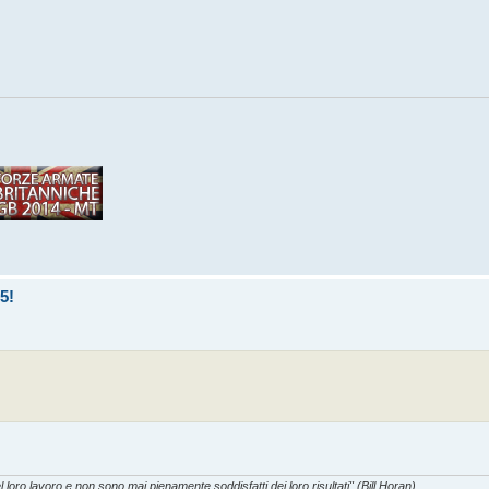
5!
l loro lavoro e non sono mai pienamente soddisfatti dei loro risultati" (Bill Horan)