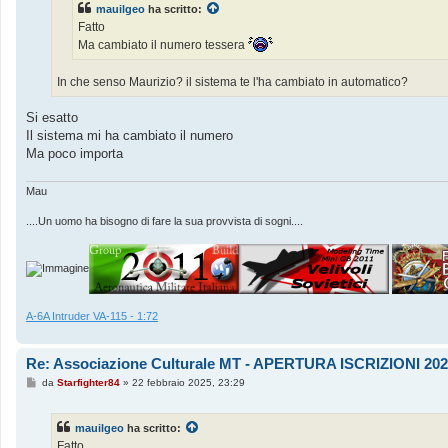
mauilgeo
ha scritto:
i
o
Fatto
Ma cambiato il numero tessera
In che senso Maurizio? il sistema te l'ha cambiato in automatico?
Si esatto
Il sistema mi ha cambiato il numero
Ma poco importa
Mau
....Un uomo ha bisogno di fare la sua provvista di sogni....
A-6A Intruder VA-115 - 1:72
Re: Associazione Culturale MT - APERTURA ISCRIZIONI 202
M
da
Starfighter84
»
22 febbraio 2025, 23:29
e
s
s
mauilgeo
ha scritto:
a
g
Fatto