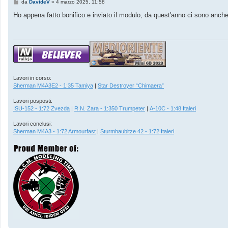
M
da
DavideV
»
4 marzo 2025, 11:58
e
s
Ho appena fatto bonifico e inviato il modulo, da quest'anno ci sono anche
s
a
g
g
i
o
Lavori in corso:
Sherman M4A3E2 - 1:35 Tamiya
|
Star Destroyer “Chimaera”
Lavori posposti:
ISU-152 - 1:72 Zvezda
|
R.N. Zara - 1:350 Trumpeter
|
A-10C - 1:48 Italeri
Lavori conclusi:
Sherman M4A3 - 1:72 Armourfast
|
Sturmhaubitze 42 - 1:72 Italeri