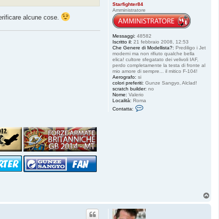
Starfighter84
Amministratore
erificare alcune cose.
Messaggi:
48582
Iscritto il:
21 febbraio 2008, 12:53
Che Genere di Modellista?:
Prediligo i Jet
moderni ma non rifiuto qualche bella
elica! cultore sfegatato dei velivoli IAF,
perdo completamente la testa di fronte al
mio amore di sempre... il mitico F-104!
Aerografo:
si
colori preferiti:
Gunze Sangyo, Alclad!
scratch builder:
no
Nome:
Valerio
Località:
Roma
C
Contatta:
o
n
t
a
t
t
a
S
t
a
r
f
i
g
h
T
t
o
e
p
r
8