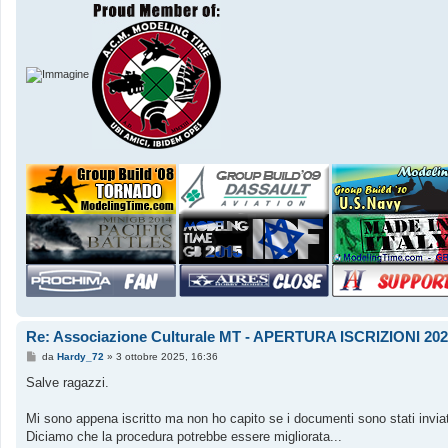
Re: Associazione Culturale MT - APERTURA ISCRIZIONI 202
M
da
Hardy_72
»
3 ottobre 2025, 16:36
e
s
Salve ragazzi.
s
a
g
Mi sono appena iscritto ma non ho capito se i documenti sono stati invia
g
Diciamo che la procedura potrebbe essere migliorata...
i