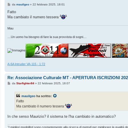
M
da
mauilgeo
»
22 febbraio 2025, 18:01
e
s
Fatto
s
Ma cambiato il numero tessera
a
g
g
i
Mau
o
....Un uomo ha bisogno di fare la sua provvista di sogni....
A-6A Intruder VA-115 - 1:72
Re: Associazione Culturale MT - APERTURA ISCRIZIONI 202
M
da
Starfighter84
»
22 febbraio 2025, 18:07
e
s
s
mauilgeo
ha scritto:
a
g
Fatto
g
Ma cambiato il numero tessera
i
o
In che senso Maurizio? il sistema te l'ha cambiato in automatico?
"I migliori modellisti sono costantemente alla ricerca di metodi per migliorare la qualità de