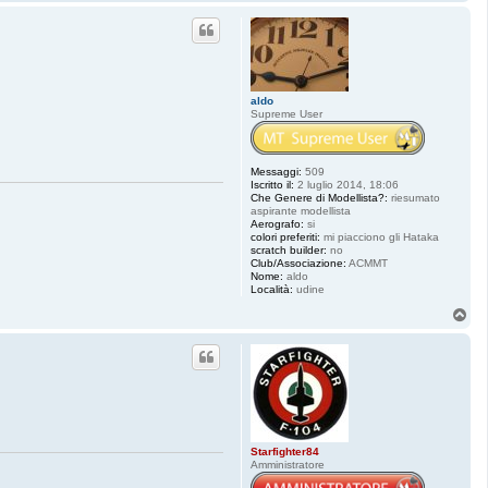
o
p
aldo
Supreme User
Messaggi:
509
Iscritto il:
2 luglio 2014, 18:06
Che Genere di Modellista?:
riesumato
aspirante modellista
Aerografo:
si
colori preferiti:
mi piacciono gli Hataka
scratch builder:
no
Club/Associazione:
ACMMT
Nome:
aldo
Località:
udine
T
o
p
Starfighter84
Amministratore