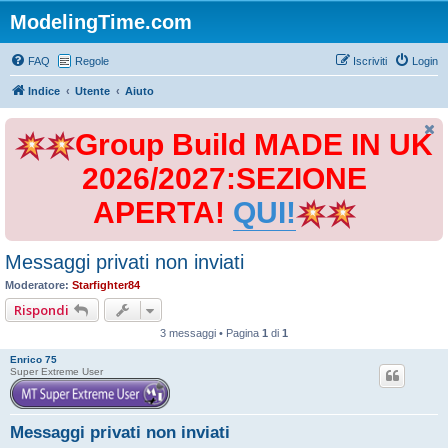
ModelingTime.com
FAQ
Regole
Iscriviti
Login
Indice
Utente
Aiuto
Group Build MADE IN UK
2026/2027:SEZIONE
APERTA!
QUI!
Messaggi privati non inviati
Moderatore:
Starfighter84
Rispondi
3 messaggi • Pagina
1
di
1
Enrico 75
Super Extreme User
Messaggi privati non inviati