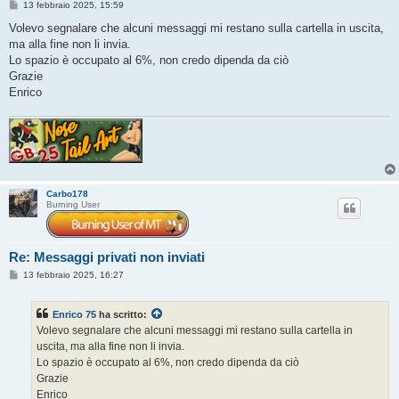
M
13 febbraio 2025, 15:59
e
s
Volevo segnalare che alcuni messaggi mi restano sulla cartella in uscita,
s
ma alla fine non li invia.
a
g
Lo spazio è occupato al 6%, non credo dipenda da ciò
g
Grazie
i
o
Enrico
Carbo178
Burning User
Re: Messaggi privati non inviati
M
13 febbraio 2025, 16:27
e
s
s
Enrico 75
ha scritto:
a
g
Volevo segnalare che alcuni messaggi mi restano sulla cartella in
g
uscita, ma alla fine non li invia.
i
o
Lo spazio è occupato al 6%, non credo dipenda da ciò
Grazie
Enrico