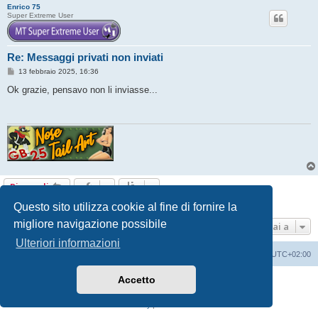
Enrico 75
Super Extreme User
Re: Messaggi privati non inviati
M
13 febbraio 2025, 16:36
e
s
Ok grazie, pensavo non li inviasse...
s
a
g
g
i
o
Rispondi
3 messaggi • Pagina
1
di
1
Questo sito utilizza cookie al fine di fornire la
migliore navigazione possibile
Vai a
Ulteriori informazioni
Indice
Contattaci
Cancella cookie
Tutti gli orari sono
UTC+02:00
Accetto
Creato da
phpBB
® Forum Software © phpBB Limited
Traduzione Italiana
phpBB-Italia.it
Privacy
|
Condizioni