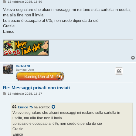
M
13 febbraio 2025, 15:59
e
s
Volevo segnalare che alcuni messaggi mi restano sulla cartella in uscita,
s
ma alla fine non li invia.
a
g
Lo spazio è occupato al 6%, non credo dipenda da ciò
g
Grazie
i
o
Enrico
Carbo178
Burning User
Re: Messaggi privati non inviati
M
13 febbraio 2025, 16:27
e
s
s
Enrico 75
ha scritto:
a
g
Volevo segnalare che alcuni messaggi mi restano sulla cartella in
g
uscita, ma alla fine non li invia.
i
o
Lo spazio è occupato al 6%, non credo dipenda da ciò
Grazie
Enrico