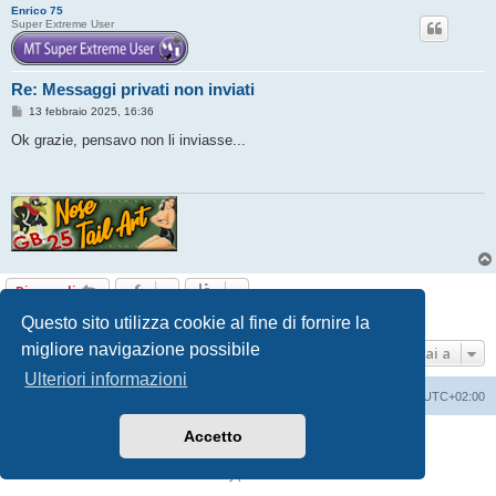
Enrico 75
Super Extreme User
Re: Messaggi privati non inviati
M
13 febbraio 2025, 16:36
e
s
Ok grazie, pensavo non li inviasse...
s
a
g
g
i
o
Rispondi
3 messaggi • Pagina
1
di
1
Questo sito utilizza cookie al fine di fornire la
migliore navigazione possibile
Vai a
Ulteriori informazioni
Indice
Contattaci
Cancella cookie
Tutti gli orari sono
UTC+02:00
Accetto
Creato da
phpBB
® Forum Software © phpBB Limited
Traduzione Italiana
phpBB-Italia.it
Privacy
|
Condizioni