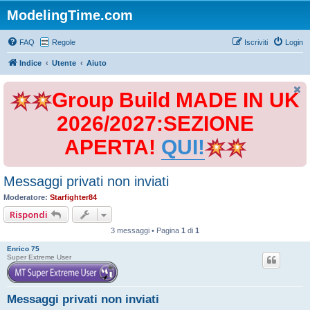
ModelingTime.com
FAQ
Regole
Iscriviti
Login
Indice
Utente
Aiuto
Group Build MADE IN UK
2026/2027:SEZIONE
APERTA!
QUI!
Messaggi privati non inviati
Moderatore:
Starfighter84
Rispondi
3 messaggi • Pagina
1
di
1
Enrico 75
Super Extreme User
Messaggi privati non inviati