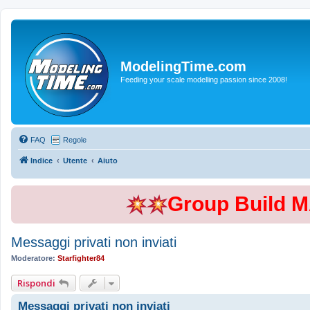
ModelingTime.com
Feeding your scale modelling passion since 2008!
FAQ
Regole
Indice
Utente
Aiuto
Group Build 
Messaggi privati non inviati
Moderatore:
Starfighter84
Rispondi
Messaggi privati non inviati