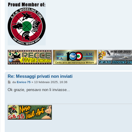
Re: Messaggi privati non inviati
M
da
Enrico 75
»
13 febbraio 2025, 16:36
e
s
Ok grazie, pensavo non li inviasse...
s
a
g
g
i
o