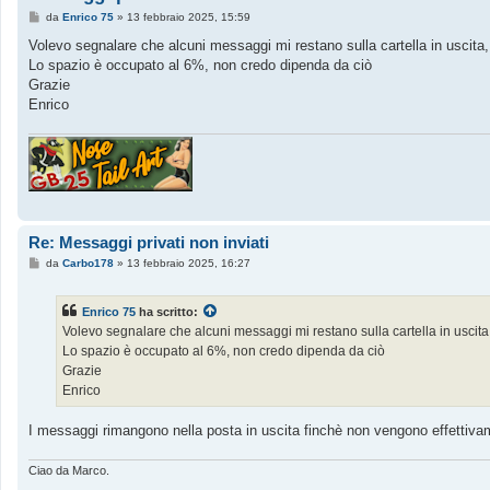
M
da
Enrico 75
»
13 febbraio 2025, 15:59
e
s
Volevo segnalare che alcuni messaggi mi restano sulla cartella in uscita, m
s
Lo spazio è occupato al 6%, non credo dipenda da ciò
a
g
Grazie
g
Enrico
i
o
Re: Messaggi privati non inviati
M
da
Carbo178
»
13 febbraio 2025, 16:27
e
s
s
Enrico 75
ha scritto:
a
g
Volevo segnalare che alcuni messaggi mi restano sulla cartella in uscita, 
g
Lo spazio è occupato al 6%, non credo dipenda da ciò
i
o
Grazie
Enrico
I messaggi rimangono nella posta in uscita finchè non vengono effettivame
Ciao da Marco.