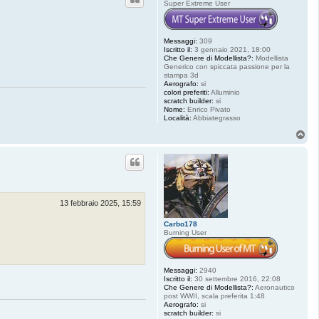
Super Extreme User
Messaggi:
309
Iscritto il:
3 gennaio 2021, 18:00
Che Genere di Modellista?:
Modellista
Generico con spiccata passione per la
stampa 3d
Aerografo:
si
colori preferiti:
Alluminio
scratch builder:
si
Nome:
Enrico Pivato
Località:
Abbiategrasso
T
o
p
13 febbraio 2025, 15:59
Carbo178
Burning User
Messaggi:
2940
Iscritto il:
30 settembre 2016, 22:08
Che Genere di Modellista?:
Aeronautico
post WWII, scala preferita 1:48
Aerografo:
si
scratch builder:
si