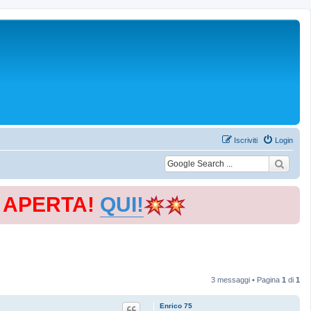
Iscriviti
Login
E APERTA!
QUI!
3 messaggi • Pagina
1
di
1
Enrico 75