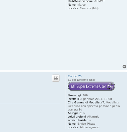
Club/Associazione:
ACMMT
Nome:
Marco
Località:
Sermide (MN)
T
o
p
Enrico 75
Super Extreme User
Messaggi:
309
Iscritto il:
3 gennaio 2021, 18:00
Che Genere di Modellista?:
Modellista
Generico con spiccata passione per la
stampa 3d
Aerografo:
si
colori preferiti:
Alluminio
scratch builder:
si
Nome:
Enrico Pivato
Località:
Abbiategrasso