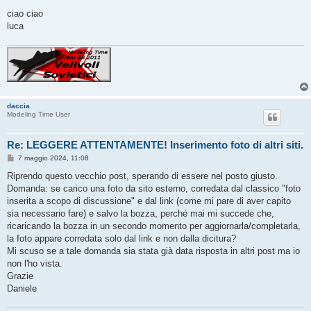
ciao ciao
luca
daccia
Modeling Time User
Re: LEGGERE ATTENTAMENTE! Inserimento foto di altri siti.
M
7 maggio 2024, 11:08
e
s
Riprendo questo vecchio post, sperando di essere nel posto giusto.
s
Domanda: se carico una foto da sito esterno, corredata dal classico "foto
a
g
inserita a scopo di discussione" e dal link (come mi pare di aver capito
g
sia necessario fare) e salvo la bozza, perché mai mi succede che,
i
o
ricaricando la bozza in un secondo momento per aggiornarla/completarla,
la foto appare corredata solo dal link e non dalla dicitura?
Mi scuso se a tale domanda sia stata già data risposta in altri post ma io
non l'ho vista.
Grazie
Daniele