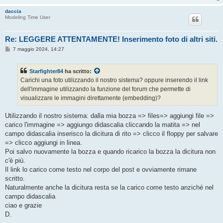
daccia
Modeling Time User
Re: LEGGERE ATTENTAMENTE! Inserimento foto di altri siti.
M
7 maggio 2024, 14:27
e
s
s
Starfighter84
ha scritto:
a
g
Carichi una foto utilizzando il nostro sistema? oppure inserendo il link
g
dell'immagine utilizzando la funzione del forum che permette di
i
o
visualizzare le immagini direttamente (embedding)?
Utilizzando il nostro sistema: dalla mia bozza => files=> aggiungi file =>
carico l'immagine => aggiungo didascalia cliccando la matita => nel
campo didascalia inserisco la dicitura di rito => clicco il floppy per salvare
=> clicco aggiungi in linea.
Poi salvo nuovamente la bozza e quando ricarico la bozza la dicitura non
c'è più.
Il link lo carico come testo nel corpo del post e ovviamente rimane
scritto.
Naturalmente anche la dicitura resta se la carico come testo anziché nel
campo didascalia
ciao e grazie
D.