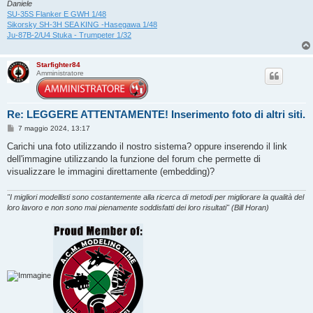
Daniele
SU-35S Flanker E GWH 1/48
Sikorsky SH-3H SEA KING -Hasegawa 1/48
Ju-87B-2/U4 Stuka - Trumpeter 1/32
Starfighter84
Amministratore
Re: LEGGERE ATTENTAMENTE! Inserimento foto di altri siti.
M
7 maggio 2024, 13:17
e
s
Carichi una foto utilizzando il nostro sistema? oppure inserendo il link
s
dell'immagine utilizzando la funzione del forum che permette di
a
g
visualizzare le immagini direttamente (embedding)?
g
i
o
"I migliori modellisti sono costantemente alla ricerca di metodi per migliorare la qualità del
loro lavoro e non sono mai pienamente soddisfatti dei loro risultati" (Bill Horan)