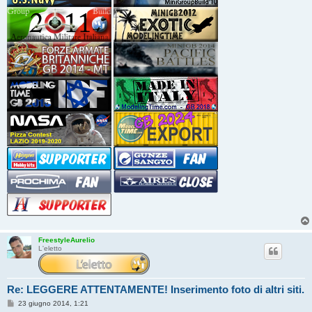
FreestyleAurelio
L'eletto
Re: LEGGERE ATTENTAMENTE! Inserimento foto di altri siti.
M
23 giugno 2014, 1:21
e