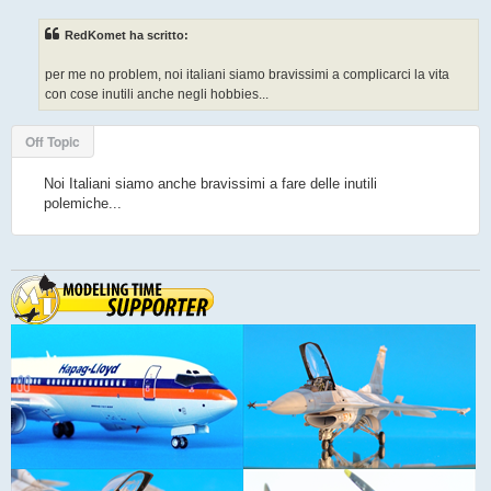
s
s
RedKomet ha scritto:
a
g
g
per me no problem, noi italiani siamo bravissimi a complicarci la vita
i
o
con cose inutili anche negli hobbies...
Off Topic
Noi Italiani siamo anche bravissimi a fare delle inutili
polemiche...