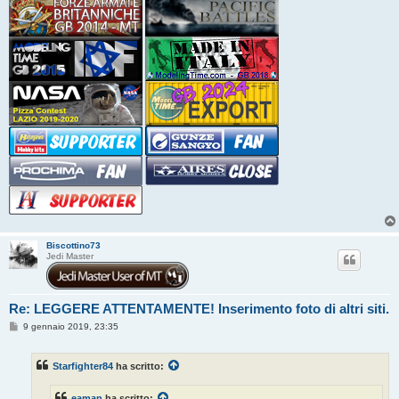
Biscottino73
Jedi Master
Re: LEGGERE ATTENTAMENTE! Inserimento foto di altri siti.
M
9 gennaio 2019, 23:35
e
s
s
Starfighter84
ha scritto:
a
g
g
eaman
ha scritto: