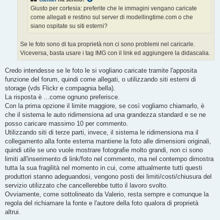
i
o
Giusto per cortesia: preferite che le immagini vengano caricate
come allegati e restino sul server di modellingtime.com o che
siano ospitate su siti esterni?
Se le foto sono di tua proprietà non ci sono problemi nel caricarle.
Viceversa, basta usare i tag IMG con il link ed aggiungere la didascalia.
Credo intendesse se le foto le si vogliano caricate tramite l'apposita
funzione del forum, quindi come allegati, o utilizzando siti esterni di
storage (vds Flickr e compagnia bella).
La risposta è ...come ognuno preferisce.
Con la prima opzione il limite maggiore, se così vogliamo chiamarlo, è
che il sistema le auto ridimensiona ad una grandezza standard e se ne
posso caricare massimo 10 per commento.
Utilizzando siti di terze parti, invece, il sistema le ridimensiona ma il
collegamento alla fonte esterna mantiene la foto alle dimensioni originali,
quindi utile se uno vuole mostrare fotografie molto grandi, non ci sono
limiti all'inserimento di link/foto nel commento, ma nel contempo dimostra
tutta la sua fragilità nel momento in cui, come attualmente tutti questi
produttori stanno adeguandosi, vengono posti dei limiti/costi/chiusura del
servizio utilizzato che cancellerebbe tutto il lavoro svolto.
Ovviamente, come sottolineato da Valerio, resta sempre e comunque la
regola del richiamare la fonte e l'autore della foto qualora di proprietà
altrui.