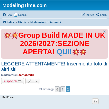
ModelingTime.com
FAQ
Regole
Iscriviti
Login
Indice
Utente
Moderazione e Annunci
Group Build MADE IN UK
2026/2027:SEZIONE
APERTA!
QUI!
LEGGERE ATTENTAMENTE! Inserimento foto di
altri siti.
Moderatore:
Starfighter84
Rispondi
1
2
Precedente
19 messaggi
RedKomet