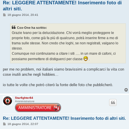
Re: LEGGERE ATTENTAMENTE! Inserimento foto di
altri siti.
M
18 giugno 2014, 20:41
e
s
s
Cox-One ha scritto:
a
g
Grazie Ivano per la delucidazione. Chi vorrà meglio proteggere le
g
proprie foto, come già fa più di qualcuno, potrà inserire firme a mo di
i
o
trama sulle stesse. Non credo che loghi, se non registrati, valgano lo
stesso.
Comunque noi continuiamo a citare i siti ..... in un mare di cafoni, ci
possiamo permettere di distiguerci per classe
.
per me no problem, noi italiani siamo bravissimi a complicarci la vita con
cose inutili anche negli hobbies...
io tutte le volte che potrò citerò la fonte delle foto che pubblicherò.
Starfighter84
Amministratore
Re: LEGGERE ATTENTAMENTE! Inserimento foto di altri siti.
M
18 giugno 2014, 22:07
e