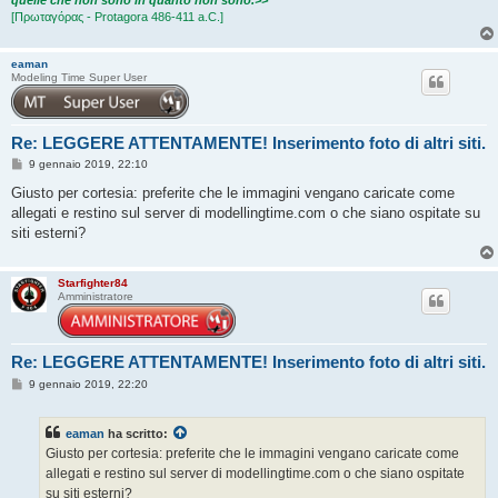
[Πρωταγόρας - Protagora 486-411 a.C.]
eaman
Modeling Time Super User
Re: LEGGERE ATTENTAMENTE! Inserimento foto di altri siti.
M
9 gennaio 2019, 22:10
e
s
Giusto per cortesia: preferite che le immagini vengano caricate come
s
allegati e restino sul server di modellingtime.com o che siano ospitate su
a
g
siti esterni?
g
i
o
Starfighter84
Amministratore
Re: LEGGERE ATTENTAMENTE! Inserimento foto di altri siti.
M
9 gennaio 2019, 22:20
e
s
s
eaman
ha scritto:
a
g
Giusto per cortesia: preferite che le immagini vengano caricate come
g
allegati e restino sul server di modellingtime.com o che siano ospitate
i
o
su siti esterni?