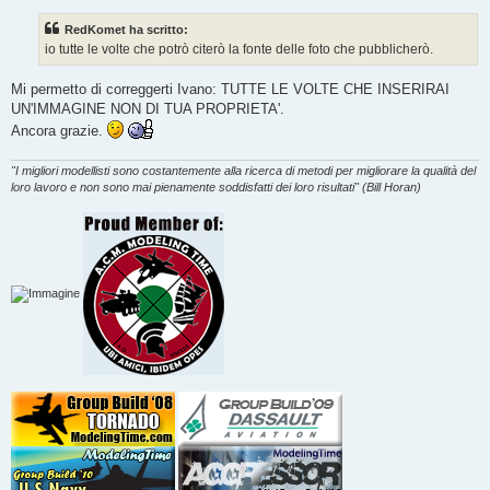
s
s
RedKomet ha scritto:
a
g
io tutte le volte che potrò citerò la fonte delle foto che pubblicherò.
g
i
o
Mi permetto di correggerti Ivano: TUTTE LE VOLTE CHE INSERIRAI
UN'IMMAGINE NON DI TUA PROPRIETA'.
Ancora grazie.
"I migliori modellisti sono costantemente alla ricerca di metodi per migliorare la qualità del
loro lavoro e non sono mai pienamente soddisfatti dei loro risultati" (Bill Horan)